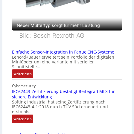
Neuer Muttertyp sorgt für mehr Leistung
Bild: Bosch Rexroth AG
Einfache Sensor-Integration in Fanuc CNC-Systeme
Lenord+Bauer erweitert sein Portfolio der digitalen
MiniCoder um eine Variante mit serieller
Schnittstelle…
:
Weiterlesen
E
i
Cybersecurity
n
IEC62443-Zertifizierung bestätigt Reifegrad ML3 für
sichere Entwicklung
f
Softing Industrial hat seine Zertifizierung nach
a
IEC62443-4-1:2018 durch TÜV Süd erneuert und
c
erstmals…
h
:
Weiterlesen
e
I
S
E
e