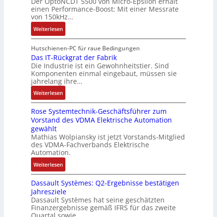
Der OptoNCDT 5500 von Micro-Epsilon erhält
c
t
n
n
n
einen Performance-Boost: Mit einer Messrate
h
t
g
e
e
von 150kHz…
e
e
a
n
x
:
r
Weiterlesen
r
n
A
p
V
e
i
g
r
a
e
E
Hutschienen-PC für raue Bedingungen
e
i
b
n
r
Das IT-Rückgrat der Fabrik
n
l
m
e
d
Die Industrie ist ein Gewohnheitstier. Sind
b
t
o
M
i
i
Komponenten einmal eingebaut, müssen sie
e
w
s
a
t
e
jahrelang ihre…
s
i
e
s
s
r
:
s
Weiterlesen
c
M
c
k
t
D
e
k
u
h
r
Rose Systemtechnik-Geschäftsführer zum
a
r
l
l
i
ä
Vorstand des VDMA Elektrische Automation
s
t
u
t
n
f
gewählt
I
e
n
i
e
t
Mathias Wolpiansky ist jetzt Vorstands-Mitglied
T
L
g
t
n
e
des VDMA-Fachverbands Elektrische
-
a
u
-
Automation.
R
s
r
u
:
Weiterlesen
ü
e
n
n
R
c
r
-
d
Dassault Systèmes: Q2-Ergebnisse bestätigen
o
k
t
K
A
Jahresziele
s
g
r
i
n
Dassault Systèmes hat seine geschätzten
e
r
i
t
l
Finanzergebnisse gemäß IFRS für das zweite
S
a
a
E
Quartal sowie…
a