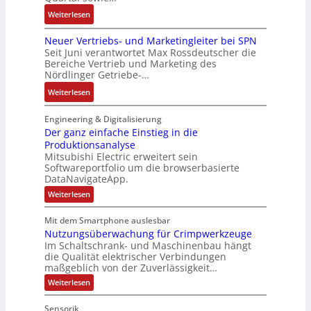
y
t
n
n
g
:
Weiterlesen
s
d
g
c
e
D
t
e
u
o
n
Neuer Vertriebs- und Marketingleiter bei SPN
a
e
r
l
d
b
Seit Juni verantwortet Max Rossdeutscher die
s
m
F
a
e
Bereiche Vertrieb und Marketing des
a
s
t
a
t
Nördlinger Getriebe-…
r
u
a
e
b
i
:
:
Weiterlesen
u
c
r
o
P
N
l
h
i
n
o
e
Engineering & Digitalisierung
t
n
k
s
u
Der ganz einfache Einstieg in die
S
i
i
Produktionsanalyse
e
y
k
Mitsubishi Electric erweitert sein
t
r
s
-
Softwareportfolio um die browserbasierte
i
V
t
G
DataNavigateApp.
v
e
è
e
:
Weiterlesen
e
r
m
s
D
M
t
e
e
c
Mit dem Smartphone auslesbar
o
r
r
s
h
Nutzungsüberwachung für Crimpwerkzeuge
g
m
i
:
ä
a
Im Schaltschrank- und Maschinenbau hängt
e
e
Q
n
f
die Qualität elektrischer Verbindungen
z
n
b
2
maßgeblich von der Zuverlässigkeit…
t
e
t
s
-
s
i
:
Weiterlesen
a
-
n
E
N
f
f
u
u
u
r
ü
Sensorik
a
t