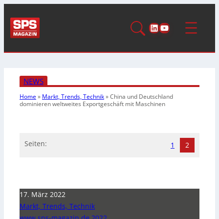
LinkedIn
YouTube
NEWS
Home
»
Markt, Trends, Technik
»
China und Deutschland
dominieren weltweites Exportgeschäft mit Maschinen
Seiten:
1
2
17. März 2022
Markt, Trends, Technik
www.sps-magazin.de 2022