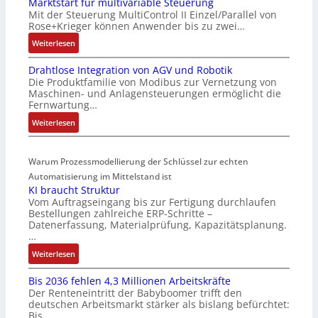
Marktstart für multivariable Steuerung
C
n
Mit der Steuerung MultiControl II Einzel/Parallel von
6
s
Rose+Krieger können Anwender bis zu zwei…
2
o
:
Weiterlesen
4
r
M
4
-
Drahtlose Integration von AGV und Robotik
a
3
I
Die Produktfamilie von Modibus zur Vernetzung von
r
-
n
Maschinen- und Anlagensteuerungen ermöglicht die
k
Z
t
Fernwartung…
t
e
e
:
Weiterlesen
s
r
g
D
t
t
r
r
a
i
a
Warum Prozessmodellierung der Schlüssel zur echten
a
r
f
t
h
Automatisierung im Mittelstand ist
t
i
i
KI braucht Struktur
t
f
z
o
Vom Auftragseingang bis zur Fertigung durchlaufen
l
ü
i
n
Bestellungen zahlreiche ERP-Schritte –
o
r
e
i
Datenerfassung, Materialprüfung, Kapazitätsplanung.
s
m
r
n
…
e
u
u
F
:
Weiterlesen
I
l
n
a
K
n
t
g
n
Bis 2036 fehlen 4,3 Millionen Arbeitskräfte
I
t
i
b
u
Der Renteneintritt der Babyboomer trifft den
b
e
v
e
c
deutschen Arbeitsmarkt stärker als bislang befürchtet:
r
g
a
Bis…
s
C