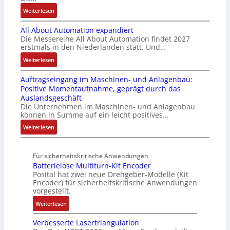
a
r
r
t
N
:
Weiterlesen
u
a
i
ä
C
B
c
t
a
t
-
All About Automation expandiert
i
h
i
b
i
S
Die Messereihe All About Automation findet 2027
s
t
o
l
g
erstmals in den Niederlanden statt. Und…
y
2
S
n
e
t
s
0
:
Weiterlesen
t
v
S
R
t
3
A
r
o
t
e
e
Auftragseingang im Maschinen- und Anlagenbau:
6
l
u
n
e
i
m
Positive Momentaufnahme, geprägt durch das
f
l
k
A
u
f
e
Auslandsgeschäft
e
A
t
G
e
e
Die Unternehmen im Maschinen- und Anlagenbau
h
b
u
V
r
können in Summe auf ein leicht positives…
g
l
o
r
u
u
r
:
Weiterlesen
e
u
n
n
a
A
n
t
d
g
d
u
4
A
R
M
Für sicherheitskritische Anwendungen
f
,
u
o
L
Batterielose Multiturn-Kit Encoder
t
3
t
b
3
Posital hat zwei neue Drehgeber-Modelle (Kit
r
M
o
o
Encoder) für sicherheitskritische Anwendungen
f
a
i
m
t
vorgestellt.
ü
g
l
a
i
r
:
Weiterlesen
s
l
t
k
s
B
e
i
i
i
Verbesserte Lasertriangulation
a
i
o
o