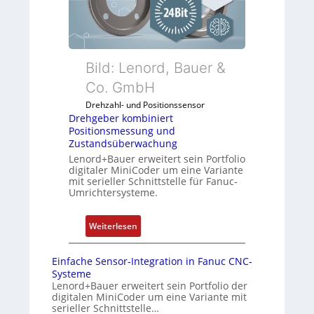
b
G
k
e
a
o
r
u
n
k
f
f
o
d
Bild: Lenord, Bauer &
i
m
e
Co. GmbH
g
b
n
u
Drehzahl- und Positionssensor
i
R
r
Drehgeber kombiniert
n
a
i
Positionsmessung und
i
s
Zustandsüberwachung
e
e
p
Lenord+Bauer erweitert sein Portfolio
r
r
b
digitaler MiniCoder um eine Variante
e
mit serieller Schnittstelle für Fanuc-
t
e
n
Umrichtersysteme.
P
r
o
r
:
s
y
Weiterlesen
D
i
P
r
t
i
Einfache Sensor-Integration in Fanuc CNC-
e
i
Systeme
h
o
Lenord+Bauer erweitert sein Portfolio der
digitalen MiniCoder um eine Variante mit
g
n
serieller Schnittstelle…
e
s