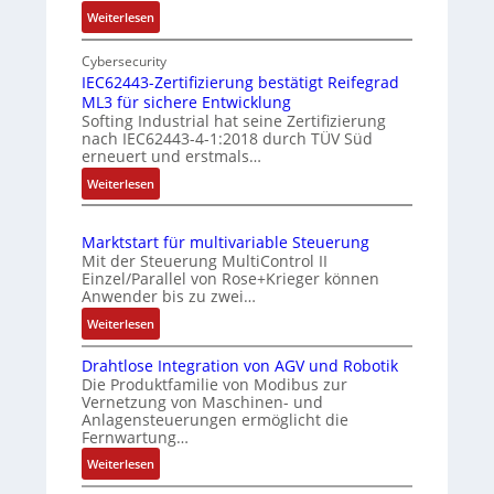
:
Weiterlesen
b
m
E
e
e
i
Cybersecurity
r
s
n
IEC62443-Zertifizierung bestätigt Reifegrad
k
s
ML3 für sichere Entwicklung
f
o
u
Softing Industrial hat seine Zertifizierung
a
nach IEC62443-4-1:2018 durch TÜV Süd
m
n
c
erneuert und erstmals…
b
g
h
:
Weiterlesen
i
u
e
I
S
n
n
E
e
i
d
Marktstart für multivariable Steuerung
C
n
e
Z
Mit der Steuerung MultiControl II
6
s
r
u
Einzel/Parallel von Rose+Krieger können
2
o
Anwender bis zu zwei…
t
s
4
r
P
t
:
Weiterlesen
4
-
M
o
a
3
I
Drahtlose Integration von AGV und Robotik
a
s
n
-
n
Die Produktfamilie von Modibus zur
r
Z
i
d
t
Vernetzung von Maschinen- und
k
e
e
t
s
Anlagensteuerungen ermöglicht die
t
r
Fernwartung…
g
i
ü
s
t
r
o
b
:
Weiterlesen
t
i
a
D
n
e
a