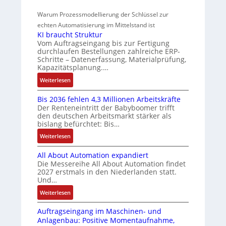
f
t
r
s
r
r
i
i
Warum Prozessmodellierung der Schlüssel zur
a
m
w
t
z
o
h
echten Automatisierung im Mittelstand ist
f
e
a
i
n
KI braucht Struktur
t
ü
s
c
e
i
Vom Auftragseingang bis zur Fertigung
l
r
s
h
r
n
durchlaufen Bestellungen zahlreiche ERP-
o
m
Schritte – Datenerfassung, Materialprüfung,
u
u
u
F
s
u
Kapazitätsplanung.…
n
a
n
n
e
l
g
n
:
Weiterlesen
g
g
I
t
b
u
K
u
n
i
e
c
Bis 2036 fehlen 4,3 Millionen Arbeitskräfte
I
t
n
v
Der Renteneintritt der Babyboomer trifft
s
C
b
e
d
a
den deutschen Arbeitsmarkt stärker als
t
N
r
g
bislang befürchtet: Bis…
Z
r
ä
C
a
r
i
u
t
:
Weiterlesen
-
u
a
a
s
i
B
S
c
t
b
All About Automation expandiert
g
t
i
y
h
i
l
Die Messereihe All About Automation findet
t
s
s
a
t
o
2027 erstmals in den Niederlanden statt.
e
R
2
t
S
n
n
Und…
S
e
0
e
t
d
v
t
:
Weiterlesen
i
3
m
r
o
s
e
A
f
6
e
u
n
ü
u
Auftragseingang im Maschinen- und
l
e
f
k
A
b
e
Anlagenbau: Positive Momentaufnahme,
l
g
e
t
G