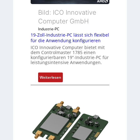
g
Bild: ICO Innovative
l
e
Computer GmbH
i
Industrie-PC
c
19-Zoll-Industrie-PC lässt sich flexibel
h
für die Anwendung konfigurieren
s
ICO Innovative Computer bietet mit
e
dem Controlmaster 1785 einen
konfigurierbaren 19“-Industrie-PC für
l
leistungsintensive Anwendungen.
e
m
:
Weiterlesen
e
1
n
9
t
-
e
Z
m
o
i
l
t
l
S
-
p
I
e