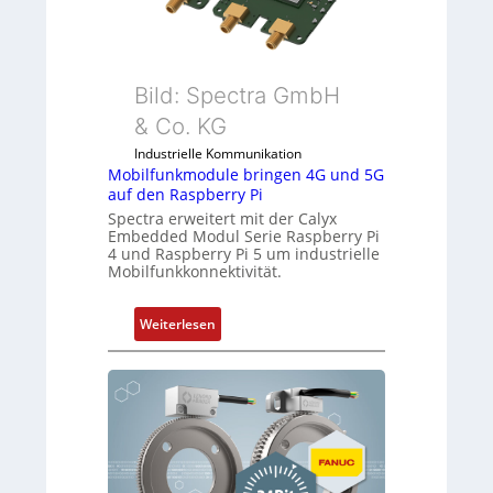
n
z
d
i
u
a
s
l
Bild: Spectra GmbH
t
m
& Co. KG
r
e
i
m
Industrielle Kommunikation
e
Mobilfunkmodule bringen 4G und 5G
b
auf den Raspberry Pi
-
r
Spectra erweitert mit der Calyx
P
a
Embedded Modul Serie Raspberry Pi
C
n
4 und Raspberry Pi 5 um industrielle
l
e
Mobilfunkkonnektivität.
ä
n
s
:
Weiterlesen
s
M
t
o
s
b
i
i
c
l
h
f
f
u