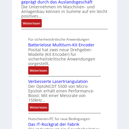
r
geprägt durch das Auslandsgeschäft
e
A
r
h
u
V
Die Unternehmen im Maschinen- und
u
r
b
a
l
r
u
Anlagenbau können in Summe auf ein leicht
n
o
w
d
e
positives…
n
g
u
M
n
a
d
:
Weiterlesen
t
L
4
c
R
A
A
3
,
h
o
u
u
f
3
u
b
Für sicherheitskritische Anwendungen
f
t
ü
M
o
n
Batterielose Multiturn-Kit Encoder
t
o
r
i
t
Posital hat zwei neue Drehgeber-
g
r
m
s
l
Modelle (Kit Encoder) für
i
a
a
i
l
sicherheitskritische Anwendungen
k
g
t
vorgestellt.
c
i
s
i
h
o
:
Weiterlesen
e
o
e
n
B
i
n
r
e
Verbesserte Lasertriangulation
a
n
e
e
n
Der OptoNCDT 5500 von Micro-
t
g
x
Epsilon erhält einen Performance-
E
A
t
a
Boost: Mit einer Messrate von
p
n
r
e
n
150kHz…
a
t
b
r
g
n
w
:
e
Weiterlesen
i
i
d
i
V
i
e
m
i
c
e
t
Hutschienen-PC für raue Bedingungen
l
M
e
k
r
s
Das IT-Rückgrat der Fabrik
o
a
r
l
b
k