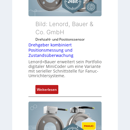
l
n
e
k
x
m
i
o
Bild: Lenord, Bauer &
b
d
Co. GmbH
e
u
l
Drehzahl- und Positionssensor
l
f
Drehgeber kombiniert
e
ü
Positionsmessung und
b
Zustandsüberwachung
r
r
Lenord+Bauer erweitert sein Portfolio
d
i
digitaler MiniCoder um eine Variante
i
mit serieller Schnittstelle für Fanuc-
n
e
Umrichtersysteme.
g
A
e
n
:
n
Weiterlesen
w
D
4
e
r
G
n
e
u
d
h
n
u
g
d
n
e
5
g