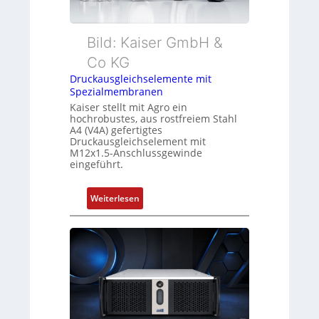
Bild: Kaiser GmbH &
Co KG
Druckausgleichselemente mit
Spezialmembranen
Kaiser stellt mit Agro ein
hochrobustes, aus rostfreiem Stahl
A4 (V4A) gefertigtes
Druckausgleichselement mit
M12x1.5-Anschlussgewinde
eingeführt.
:
Weiterlesen
D
r
u
c
k
a
u
s