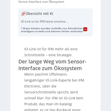
Sensor-Interface zum Ökosystem
Übersicht mit KI
IO-Link ist für IFM keine einzelne
Schnittstelle, sondern strategisches
* Diese Inhalte wurden mithilfe von Künstlicher
Fundament: Möglichst alle technisch
Intelligenz erstellt und können Fehler enthalten.
passenden Sensoren/Aktoren sollen
ausschließlich mit
IO-Link
ausgestattet
werden, um über Master/Gateways nahezu
IO-Link ist für IFM mehr als eine
alle Feldbussysteme abzudecken und die
Entwicklung auf die eigentliche
Schnittstelle – eine Strategie
Messaufgabe statt auf Busvarianten zu
Der lange Weg vom Sensor-
fokussieren. Dazu kommt eine konsequente
Interface zum Ökosystem
interne Standardisierung der Bedien- und
Parameterlogik über alle Produktbereiche
Wenn Joachim Uffelmann,
hinweg. Grenzen sieht IFM bei
langjähriger IO-Link-Experte bei IFM
datenintensiven Anwendungen wie
3D-
Electronic, über die
Kameras
: IO-Link eignet sich nicht für
Sensorschnittstelle spricht, wird
Bilddaten, höchstens für die Übertragung
von Auswertungsergebnissen. Dass IO-Link
schnell klar: Für IFM ist IO-Link kein
trotz Wachstum in vielen Betrieben noch
Produkt, das man im Katalog
wenig eingesetzt wird, führt Uffelmann auf
anbietet, es ist das Rückgrat einer
fehlende strategische Verankerung und zu