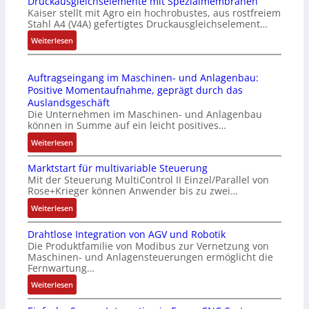
Druckausgleichselemente mit Spezialmembranen
E
-
o
Kaiser stellt mit Agro ein hochrobustes, aus rostfreiem
C
P
d
Stahl A4 (V4A) gefertigtes Druckausgleichselement…
6
C
u
2
:
Weiterlesen
l
l
4
D
ä
e
4
r
s
b
Auftragseingang im Maschinen- und Anlagenbau:
3
u
s
r
Positive Momentaufnahme, geprägt durch das
-
c
t
i
Auslandsgeschäft
Z
k
s
n
Die Unternehmen im Maschinen- und Anlagenbau
e
a
i
g
können in Summe auf ein leicht positives…
r
u
c
e
:
Weiterlesen
t
s
h
n
A
i
g
f
4
Marktstart für multivariable Steuerung
u
f
l
l
G
Mit der Steuerung MultiControl II Einzel/Parallel von
f
i
e
e
u
Rose+Krieger können Anwender bis zu zwei…
t
z
i
x
n
r
:
Weiterlesen
i
c
i
d
a
M
e
h
b
5
Drahtlose Integration von AGV und Robotik
g
a
r
s
e
G
Die Produktfamilie von Modibus zur Vernetzung von
s
r
u
e
l
a
Maschinen- und Anlagensteuerungen ermöglicht die
e
k
n
l
f
u
Fernwartung…
i
t
g
e
ü
f
:
Weiterlesen
n
s
b
m
r
d
D
g
t
e
e
d
e