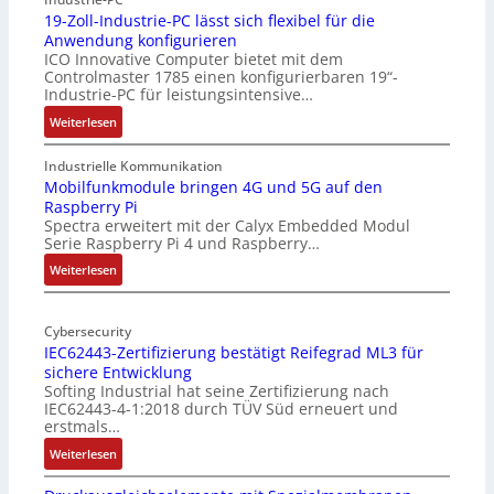
19-Zoll-Industrie-PC lässt sich flexibel für die
Anwendung konfigurieren
ICO Innovative Computer bietet mit dem
Controlmaster 1785 einen konfigurierbaren 19“-
Industrie-PC für leistungsintensive…
:
Weiterlesen
1
9
Industrielle Kommunikation
-
Mobilfunkmodule bringen 4G und 5G auf den
Raspberry Pi
Z
Spectra erweitert mit der Calyx Embedded Modul
o
Serie Raspberry Pi 4 und Raspberry…
l
l
:
Weiterlesen
-
M
I
o
n
Cybersecurity
b
IEC62443-Zertifizierung bestätigt Reifegrad ML3 für
d
i
sichere Entwicklung
u
l
Softing Industrial hat seine Zertifizierung nach
s
f
IEC62443-4-1:2018 durch TÜV Süd erneuert und
t
u
erstmals…
r
n
:
Weiterlesen
i
k
I
e
m