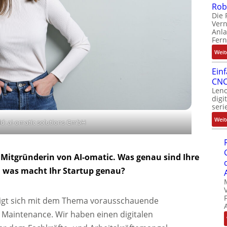
Rob
Die 
Ver
Anla
Fer
Weit
Ein
CNC
Leno
digi
seri
Weit
ld: ai-omatic solutions GmbH
 Mitgründerin von AI-omatic. Was genau sind Ihre
d was macht Ihr Startup genau?
tigt sich mit dem Thema vorausschauende
 Maintenance. Wir haben einen digitalen