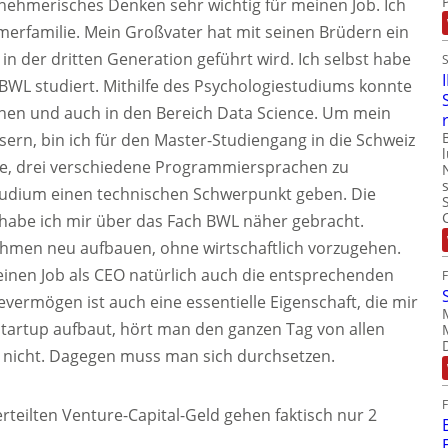
rnehmerisches Denken sehr wichtig für meinen Job. Ich
erfamilie. Mein Großvater hat mit seinen Brüdern ein
n der dritten Generation geführt wird. Ich selbst habe
 BWL studiert. Mithilfe des Psychologiestudiums konnte
auchen und auch in den Bereich Data Science. Um mein
ern, bin ich für den Master-Studiengang in die Schweiz
e, drei verschiedene Programmiersprachen zu
tudium einen technischen Schwerpunkt geben. Die
abe ich mir über das Fach BWL näher gebracht.
ehmen neu aufbauen, ohne wirtschaftlich vorzugehen.
inen Job als CEO natürlich auch die entsprechenden
rmögen ist auch eine essentielle Eigenschaft, die mir
Startup aufbaut, hört man den ganzen Tag von allen
t nicht. Dagegen muss man sich durchsetzen.
rteilten Venture-Capital-Geld gehen faktisch nur 2