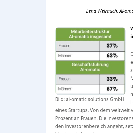
Lena Weirauch, AI-oma
W
i
D
e
z
M
u
m
Bild: ai-omatic solutions GmbH
H
eines Startups. Von dem weltweit v
Prozent an Frauen. Die Investoren
den Investorenbereich angeht, set