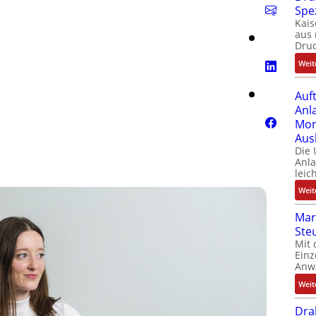
Spe
Kais
aus 
Dru
Weit
Auf
Anl
Mom
Aus
Die
Anl
leic
Weit
Mar
Ste
Mit 
Einz
Anw
Weit
Dra