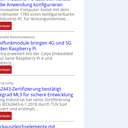
 die Anwendung konfigurieren
Innovative Computer bietet mit dem
rolmaster 1785 einen konfigurierbaren
Industrie-PC für leistungsintensive…
:
erlesen
1
9
trielle Kommunikation
ilfunkmodule bringen 4G und 5G
-
Z
 den Raspberry Pi
o
tra erweitert mit der Calyx Embedded
l Serie Raspberry Pi 4 und
l
pberry…
l
-
:
erlesen
I
M
n
o
security
d
b
2443-Zertifizierung bestätigt
u
i
fegrad ML3 für sichere Entwicklung
s
l
ing Industrial hat seine Zertifizierung
t
f
 IEC62443-4-1:2018 durch TÜV Süd
r
u
uert und erstmals…
i
n
:
erlesen
e
k
I
-
m
ckausgleichselemente mit
E