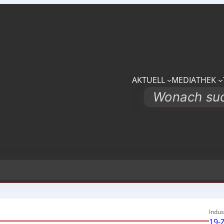
AKTUELL
MEDIATHEK
Search
Indus
19-Z