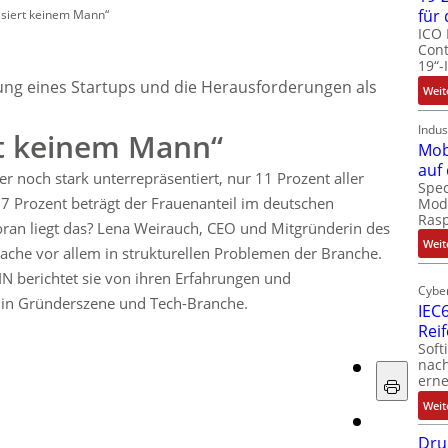
für
ssiert keinem Mann“
ICO 
Cont
19“-
ng eines Startups und die Herausforderungen als
Weit
Indus
rt keinem Mann“
Mob
auf
 noch stark unterrepräsentiert, nur 11 Prozent aller
Spec
17 Prozent beträgt der Frauenanteil im deutschen
Modu
Ras
an liegt das? Lena Weirauch, CEO und Mitgründerin des
Weit
rsache vor allem in strukturellen Problemen der Branche.
 berichtet sie von ihren Erfahrungen und
Cyber
 in Gründerszene und Tech-Branche.
IEC6
Rei
Soft
nach
erne
Weit
Dru