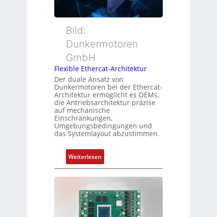
m
t
c
e
e
h
s
r
Bild:
u
s
t
n
u
Dunkermotoren
y
g
n
GmbH
p
g
s
Flexible Ethercat-Architektur
u
o
Der duale Ansatz von
n
Dunkermotoren bei der Ethercat-
r
d
Architektur ermöglicht es OEMs,
g
die Antriebsarchitektur präzise
Z
t
auf mechanische
u
Einschränkungen,
f
s
Umgebungsbedingungen und
ü
das Systemlayout abzustimmen.
t
r
a
m
n
:
Weiterlesen
e
d
F
h
s
l
r
ü
e
L
b
x
e
e
i
i
r