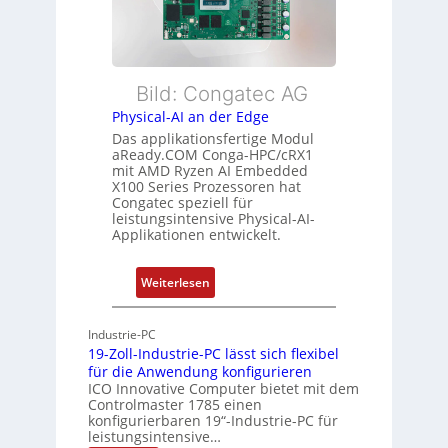
b
s
w
l
t
a
e
u
c
E
n
h
t
Bild: Congatec AG
g
u
h
Physical-AI an der Edge
n
e
Das applikationsfertige Modul
g
r
aReady.COM Conga-HPC/cRX1
c
mit AMD Ryzen AI Embedded
X100 Series Prozessoren hat
a
Congatec speziell für
t
leistungsintensive Physical-AI-
-
Applikationen entwickelt.
A
r
:
Weiterlesen
c
P
h
h
Industrie-PC
i
y
19-Zoll-Industrie-PC lässt sich flexibel
t
s
für die Anwendung konfigurieren
e
i
ICO Innovative Computer bietet mit dem
k
Controlmaster 1785 einen
c
konfigurierbaren 19“-Industrie-PC für
t
a
leistungsintensive…
u