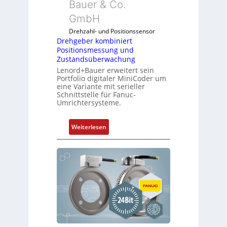
Bauer & Co.
GmbH
Drehzahl- und Positionssensor
Drehgeber kombiniert
Positionsmessung und
Zustandsüberwachung
Lenord+Bauer erweitert sein
Portfolio digitaler MiniCoder um
eine Variante mit serieller
Schnittstelle für Fanuc-
Umrichtersysteme.
:
Weiterlesen
D
r
e
h
g
e
b
e
r