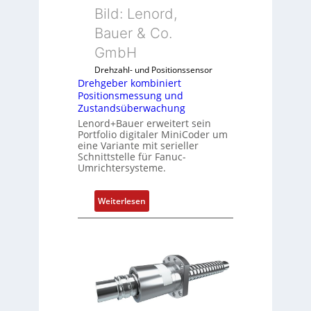
k
Bild: Lenord,
o
Bauer & Co.
m
GmbH
b
i
Drehzahl- und Positionssensor
n
Drehgeber kombiniert
Positionsmessung und
i
Zustandsüberwachung
e
Lenord+Bauer erweitert sein
r
Portfolio digitaler MiniCoder um
t
eine Variante mit serieller
P
Schnittstelle für Fanuc-
Umrichtersysteme.
o
s
i
:
Weiterlesen
t
D
i
r
o
e
n
h
s
g
m
e
e
b