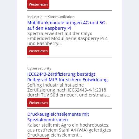
l
:
Weiterlesen
r
-
1
A
9
Industrielle Kommunikation
I
-
Mobilfunkmodule bringen 4G und 5G
a
auf den Raspberry Pi
Z
Spectra erweitert mit der Calyx
n
o
Embedded Modul Serie Raspberry Pi 4
l
d
und Raspberry…
l
e
:
Weiterlesen
-
r
M
I
E
o
n
d
Cybersecurity
b
d
g
IEC62443-Zertifizierung bestätigt
i
u
e
Reifegrad ML3 für sichere Entwicklung
l
s
Softing Industrial hat seine
f
t
Zertifizierung nach IEC62443-4-1:2018
u
r
durch TÜV Süd erneuert und erstmals…
n
i
:
Weiterlesen
k
e
I
m
-
Druckausgleichselemente mit
E
o
P
Spezialmembranen
C
d
C
Kaiser stellt mit Agro ein hochrobustes,
6
u
l
aus rostfreiem Stahl A4 (V4A) gefertigtes
2
l
ä
Druckausgleichselement…
4
e