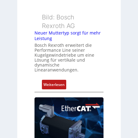
s
e
s
r
u
k
Bild: Bosch
n
o
Rexroth AG
g
m
Neuer Muttertyp sorgt für mehr
u
b
Leistung
n
i
Bosch Rexroth erweitert die
d
n
Performance Line seiner
Z
i
Kugelgewindetriebe um eine
u
Lösung für vertikale und
e
dynamische
s
r
Linearanwendungen.
t
t
a
P
:
Weiterlesen
n
o
N
d
s
e
s
i
u
ü
t
e
b
i
r
e
o
M
r
n
u
w
s
t
a