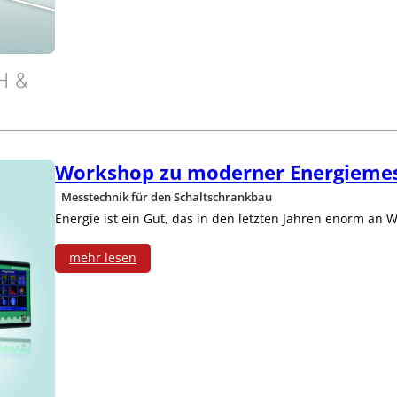
s
o
t
n
r
H &
d
o
i
m
t
Workshop zu moderner Energieme
ü
i
Messtechnik für den Schaltschrankbau
b
Energie ist ein Gut, das in den letzten Jahren enorm an 
o
e
n
mehr lesen
r
:
M
w
W
o
a
o
n
c