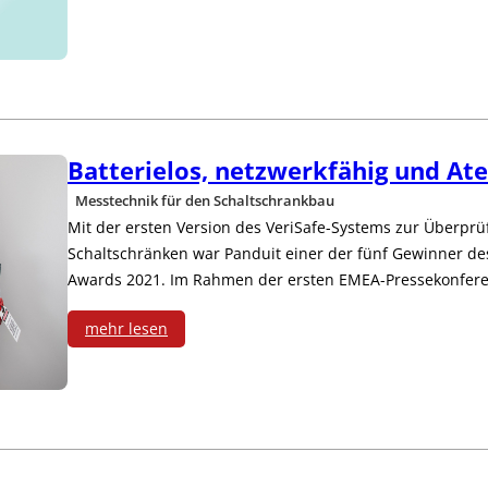
r
i
h
k
t
u
s
o
n
h
r
g
Batterielos, netzwerkfähig und Atex
o
i
Messtechnik für den Schaltschrankbau
e
p
n
Mit der ersten Version des VeriSafe-Systems zur Überpr
n
Schaltschränken war Panduit einer der fünf Gewinner 
z
g
Awards 2021. Im Rahmen der ersten EMEA-Pressekonfe
t
u
t
mehr lesen
l
m
o
:
a
o
G
B
n
d
o
a
g
e