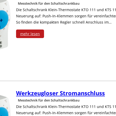
e
Messtechnik für den Schaltschrankbau
d
e
t
u
Die Schaltschrank Klein-Thermostate KTO 111 und KTS 11
e
Neuerung auf: Push-In-Klemmen sorgen für vereinfacht
u
P
n
So finden die kompakten Regler schnell Anschluss im…
n
g
r
d
mehr lesen
m
l
o
A
:
o
o
f
t
W
b
s
i
e
e
i
e
n
x
r
l
r
e
-
k
e
S
t
z
Werkzeugloser Stromanschluss
z
n
t
-
Messtechnik für den Schaltschrankbau
e
e
Die Schaltschrank Klein-Thermostate KTO 111 und KTS 11
E
r
S
r
Neuerung auf: Push-In-Klemmen sorgen für vereinfacht
u