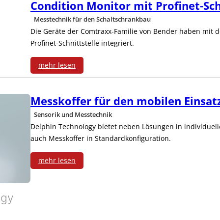
t
Condition Monitor mit Profinet-Sch
d
r
Messtechnik für den Schaltschrankbau
t
e
Die Geräte der Comtraxx-Familie von Bender haben mit 
n
e
Profinet-Schnittstelle integriert.
r
e
r
mehr lesen
g
r
:
i
e
E
Messkoffer für den mobilen Einsat
C
e
s
n
Sensorik und Messtechnik
o
l
Delphin Technology bietet neben Lösungen in individuel
a
e
auch Messkoffer in Standardkonfiguration.
n
o
m
r
d
s
mehr lesen
t
g
:
i
,
e
i
M
ogy
t
n
n
e
e