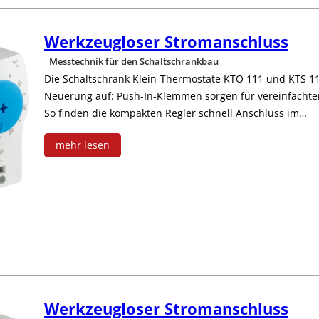
i
e
P
m
s
o
t
Werkzeugloser Stromanschluss
r
e
s
n
z
Messtechnik für den Schaltschrankbau
o
s
k
Die Schaltschrank Klein-Thermostate KTO 111 und KTS 11
M
w
z
Neuerung auf: Push-In-Klemmen sorgen für vereinfacht
s
o
o
e
So finden die kompakten Regler schnell Anschluss im…
e
t
f
n
r
mehr lesen
s
e
f
:
i
k
s
c
e
W
t
f
k
h
r
e
o
ä
e
n
f
r
r
h
t
i
ü
k
m
i
t
k
Werkzeugloser Stromanschluss
r
z
i
g