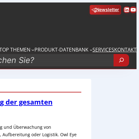
Linke
Yo
Newsletter
TOP THEMEN
PRODUKT-DATENBANK
SERVICES
KONTAKT
g der gesamten
ung und Überwachung von
 Aufbereitung oder Logistik. Owl Eye