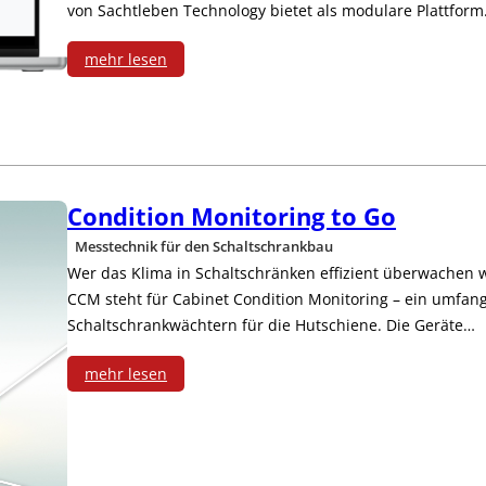
von Sachtleben Technology bietet als modulare Plattfor
mehr lesen
:
M
a
Condition Monitoring to Go
t
Messtechnik für den Schaltschrankbau
e
Wer das Klima in Schaltschränken effizient überwachen wi
CCM steht für Cabinet Condition Monitoring – ein umfan
r
Schaltschrankwächtern für die Hutschiene. Die Geräte…
i
mehr lesen
a
:
l
C