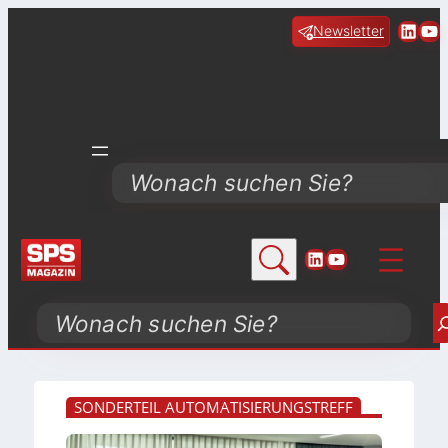
Linke
Yo
Newsletter
Search
LinkedIn
YouTube
Search
SONDERTEIL AUTOMATISIERUNGSTREFF