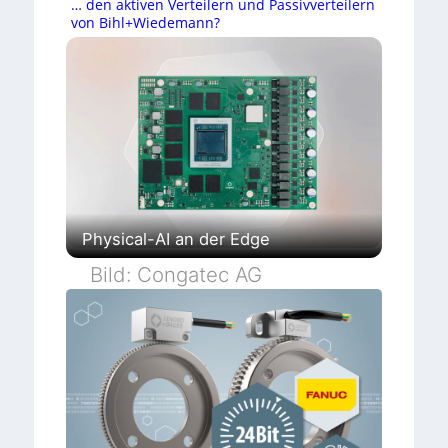
… den aktiven Verteilern und Passivverteilern
von Bihl+Wiedemann?
Physical-AI an der Edge
Bild: Congatec AG