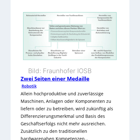
:
K
I
i
n
d
e
Bild: Fraunhofer IOSB
r
Zwei Seiten einer Medaille
Robotik
P
Allein hochproduktive und zuverlässige
r
Maschinen, Anlagen oder Komponenten zu
liefern oder zu betreiben, wird zukünftig als
a
Differenzierungsmerkmal und Basis des
x
Geschäftserfolgs nicht mehr ausreichen.
Zusätzlich zu den traditionellen
i
hardwarenahen Kompetenzen…