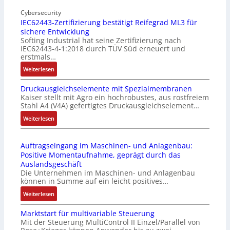
I
o
n
Cybersecurity
b
IEC62443-Zertifizierung bestätigt Reifegrad ML3 für
d
i
sichere Entwicklung
u
l
Softing Industrial hat seine Zertifizierung nach
s
f
IEC62443-4-1:2018 durch TÜV Süd erneuert und
t
u
erstmals…
r
n
:
Weiterlesen
i
k
I
e
m
Druckausgleichselemente mit Spezialmembranen
E
-
o
Kaiser stellt mit Agro ein hochrobustes, aus rostfreiem
C
P
d
Stahl A4 (V4A) gefertigtes Druckausgleichselement…
6
C
u
2
:
Weiterlesen
l
l
4
D
ä
e
4
r
s
b
Auftragseingang im Maschinen- und Anlagenbau:
3
u
s
r
Positive Momentaufnahme, geprägt durch das
-
c
t
i
Auslandsgeschäft
Z
k
s
n
Die Unternehmen im Maschinen- und Anlagenbau
e
a
i
g
können in Summe auf ein leicht positives…
r
u
c
e
:
Weiterlesen
t
s
h
n
A
i
g
f
4
Marktstart für multivariable Steuerung
u
f
l
l
G
Mit der Steuerung MultiControl II Einzel/Parallel von
f
i
e
e
u