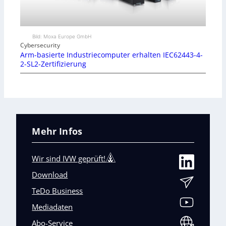
Bild: Moxa Europe GmbH
Cybersecurity
Arm-basierte Industriecomputer erhalten IEC62443-4-
2-SL2-Zertifizierung
Mehr Infos
Wir sind IVW geprüft!
Download
TeDo Business
Mediadaten
Abo-Service