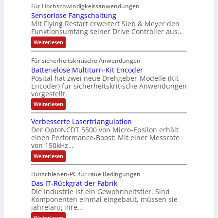
P
o
o
i
c
S
Für Hochschwindigkeitsanwendungen
h
C
M
t
n
n
h
P
Sensorlose Fangschaltung
-
r
A
2
e
N
e
Mit Flying Restart erweitert Sieb & Meyer den
d
N
0
e
E
e
Funktionsumfang seiner Drive Controller aus…
n
x
u
a
s
t
l
n
A
p
:
s
z
Weiterlesen
z
e
d
S
t
r
a
A
4
i
k
e
e
b
n
0
Für sicherheitskritische Anwendungen
u
e
n
i
t
A
e
d
Batterielose Multiturn-Kit Encoder
s
l
s
l
r
o
e
i
Posital hat zwei neue Drehgeber-Modelle (Kit
i
l
e
i
r
r
Encoder) für sicherheitskritische Anwendungen
t
e
a
l
h
s
vorgestellt.
s
r
o
ä
n
c
s
l
:
Weiterlesen
k
t
d
h
e
t
B
r
s
F
S
a
e
Verbesserte Lasertriangulation
ä
a
c
t
g
A
Der OptoNCDT 5500 von Micro-Epsilon erhält
n
h
t
f
e
einen Performance-Boost: Mit einer Messrate
g
u
u
e
t
s
s
t
von 150kHz…
r
t
c
e
z
i
c
:
Weiterlesen
o
h
l
e
h
V
a
a
l
m
e
l
ä
c
o
Hutschienen-PC für raue Bedingungen
a
r
t
k
s
f
Das IT-Rückgrat der Fabrik
b
t
u
b
e
e
t
Die Industrie ist ein Gewohnheitstier. Sind
n
e
M
i
s
g
Komponenten einmal eingebaut, müssen sie
s
u
o
s
c
l
jahrelang ihre…
e
n
h
t
r
:
Weiterlesen