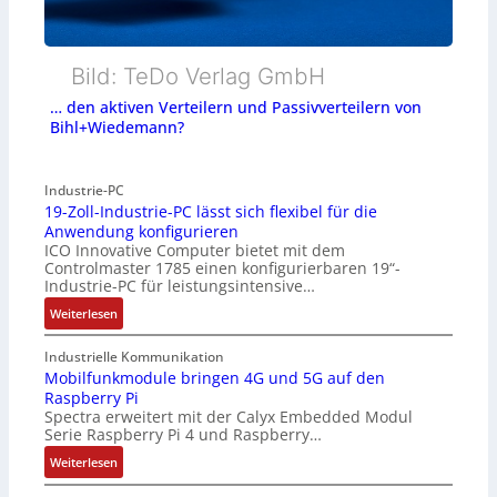
Bild: TeDo Verlag GmbH
… den aktiven Verteilern und Passivverteilern von
Bihl+Wiedemann?
Industrie-PC
19-Zoll-Industrie-PC lässt sich flexibel für die
Anwendung konfigurieren
ICO Innovative Computer bietet mit dem
Controlmaster 1785 einen konfigurierbaren 19“-
Industrie-PC für leistungsintensive…
:
Weiterlesen
1
9
Industrielle Kommunikation
-
Mobilfunkmodule bringen 4G und 5G auf den
Raspberry Pi
Z
Spectra erweitert mit der Calyx Embedded Modul
o
Serie Raspberry Pi 4 und Raspberry…
l
l
:
Weiterlesen
-
M