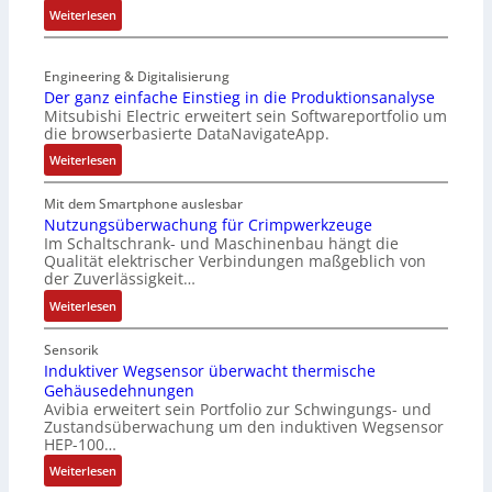
e
:
Weiterlesen
n
r
t
S
-
t
z
e
K
r
t
Engineering & Digitalisierung
n
i
i
e
Der ganz einfache Einstieg in die Produktionsanalyse
s
t
a
Mitsubishi Electric erweitert sein Softwareportfolio um
i
o
E
n
die browserbasierte DataNavigateApp.
l
r
n
g
e
:
l
Weiterlesen
c
u
r
D
o
o
l
h
e
s
Mit dem Smartphone auslesbar
d
a
ä
r
e
Nutzungsüberwachung für Crimpwerkzeuge
e
t
l
Im Schaltschrank- und Maschinenbau hängt die
g
F
r
i
Qualität elektrischer Verbindungen maßgeblich von
t
a
a
o
der Zuverlässigkeit…
S
n
n
n
c
:
z
Weiterlesen
g
h
N
e
s
u
u
i
c
Sensorik
t
t
n
Induktiver Wegsensor überwacht thermische
h
z
Gehäusedehnungen
z
f
a
Avibia erweitert sein Portfolio zur Schwingungs- und
l
u
a
l
Zustandsüberwachung um den induktiven Wegsensor
a
n
c
t
HEP-100…
c
g
h
u
:
k
Weiterlesen
s
e
n
I
b