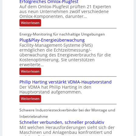
Erfolgreiches Omlox-Plugfest
a
g
h
m
n
i
I
Auf dem Omlox-Plugfest prüften 21 Experten
t
e
n
aus neun Unternehmen zwölf verschiedene
p
e
t
N
l
e
P
Omlox-Komponenten, darunter…
i
u
t
r
-
l
n
9
t
:
a
Weiterlesen
S
g
u
%
E
e
t
t
c
m
g
r
d
e
r
Energy-Monitoring für nachhaltige Umgebungen
i
h
f
F
a
h
Plug&Play-Energieüberwachung
o
e
o
i
s
e
r
l
Facility-Management-Systeme (FMS)
r
S
n
e
A
s
g
ermöglichen die Echtzeitmessung/-
e
u
h
k
n
r
t
t
überwachung des Energieverbrauchs für die
f
e
a
o
e
u
Kostenoptimierung. Sie unterstützen
t
i
p
l
m
n
r
erweiterte…
c
ä
t
b
-
h
:
Weiterlesen
g
e
e
i
N
P
e
s
l
n
n
e
Philip Harting verstärkt VDMA-Hauptvorstand
O
u
I
i
m
t
Der VDMA hat Philip Harting in den
g
l
Hauptvorstand aufgenommen.
E
e
z
&
o
P
C
r
t
:
Weiterlesen
x
l
P
6
-
t
e
a
h
P
2
y
F
i
Schwere Industriesteckverbinder bei der Montage und
i
l
-
4
l
l
l
u
Inbetriebnahme
E
i
g
4
e
e
Schneller verbunden, schneller produktiv
n
p
f
e
3
x
Mit welchen Herausforderungen sieht sich der
H
e
r
Maschinen und Anlagenbau konfrontiert und
-
a
i
s
g