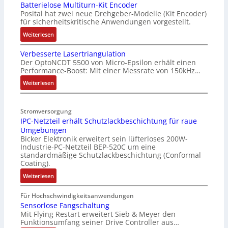
Batterielose Multiturn-Kit Encoder
Posital hat zwei neue Drehgeber-Modelle (Kit Encoder)
für sicherheitskritische Anwendungen vorgestellt.
:
Weiterlesen
B
Verbesserte Lasertriangulation
a
Der OptoNCDT 5500 von Micro-Epsilon erhält einen
t
Performance-Boost: Mit einer Messrate von 150kHz…
t
e
:
Weiterlesen
r
V
i
e
Stromversorgung
e
r
IPC-Netzteil erhält Schutzlackbeschichtung für raue
l
b
Umgebungen
o
e
Bicker Elektronik erweitert sein lüfterloses 200W-
s
s
Industrie-PC-Netzteil BEP-520C um eine
e
s
standardmäßige Schutzlackbeschichtung (Conformal
M
e
Coating).
u
r
:
Weiterlesen
l
t
I
t
e
P
Für Hochschwindigkeitsanwendungen
i
L
C
Sensorlose Fangschaltung
t
a
Mit Flying Restart erweitert Sieb & Meyer den
-
u
s
Funktionsumfang seiner Drive Controller aus…
N
r
e