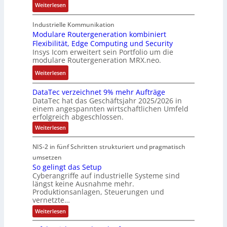
:
Weiterlesen
,
g
g
n
n
A
K
e
b
u
t
r
o
n
Industrielle Kommunikation
e
n
a
m
Modulare Routergeneration kombiniert
s
t
i
g
n
Flexibilität, Edge Computing und Security
-
t
e
m
e
d
Insys Icom erweitert sein Portfolio um die
b
e
F
2
n
e
modulare Routergeneration MRX.neo.
a
n
e
0
r
s
:
u
h
Weiterlesen
2
M
i
M
n
l
6
a
e
DataTec verzeichnet 9% mehr Aufträge
o
d
e
E
s
DataTec hat das Geschäftsjahr 2025/2026 in
r
d
S
r
u
c
einem angespannten wirtschaftlichen Umfeld
t
u
t
s
r
h
erfolgreich abgeschlossen.
e
l
ö
t
o
i
:
Weiterlesen
I
a
r
r
p
n
D
n
r
a
a
a
e
e
NIS-2 in fünf Schritten strukturiert und pragmatisch
t
d
e
n
t
a
a
umsetzen
u
R
f
e
n
T
So gelingt das Setup
s
o
ä
g
e
E
Cyberangriffe auf industrielle Systeme sind
c
t
u
l
i
t
längst keine Ausnahme mehr.
v
r
t
l
e
h
Produktionsanlagen, Steuerungen und
e
i
e
i
f
r
vernetzte…
e
z
e
r
g
ü
r
:
Weiterlesen
e
c
g
k
r
S
c
i
o
o
e
e
D
c