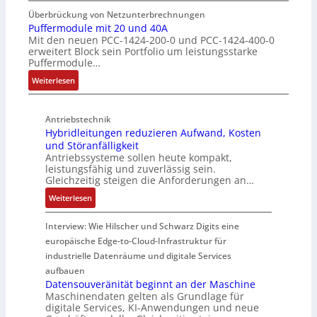
ü
E
g
n
e
b
Überbrückung von Netzunterbrechnungen
i
d
s
Puffermodule mit 20 und 40A
e
n
Mit den neuen PCC-1424-200-0 und PCC-1424-400-0
u
c
r
s
erweitert Block sein Portfolio um leistungsstarke
k
h
w
t
Puffermodule…
t
i
a
i
:
i
Weiterlesen
c
c
e
P
v
h
h
g
u
e
t
u
i
Antriebstechnik
f
r
u
n
n
Hybridleitungen reduzieren Aufwand, Kosten
f
W
n
g
d
und Störanfälligkeit
e
e
g
f
i
Antriebssysteme sollen heute kompakt,
r
g
f
ü
e
leistungsfähig und zuverlässig sein.
m
s
ü
r
P
Gleichzeitig steigen die Anforderungen an…
o
e
r
C
r
:
Weiterlesen
d
n
r
r
o
H
u
s
a
i
d
y
Interview: Wie Hilscher und Schwarz Digits eine
l
o
u
m
u
b
europäische Edge-to-Cloud-Infrastruktur für
e
r
e
p
k
r
m
ü
U
industrielle Datenräume und digitale Services
w
t
i
i
b
m
e
i
aufbauen
d
t
e
g
Datensouveränität beginnt an der Maschine
r
o
l
2
Maschinendaten gelten als Grundlage für
r
e
k
n
e
digitale Services, KI-Anwendungen und neue
0
w
b
z
s