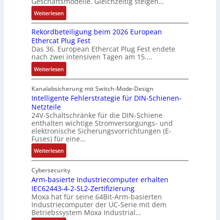
Geschäftsmodelle. Gleichzeitig steigen…
i
u
a
u
e
a
t
n
c
:
n
Weiterlesen
u
n
u
d
h
D
g
g
a
n
Rekordbeteiligung beim 2026 European
4
t
a
e
e
l
g
Ethercat Plug Fest
0
t
t
n
y
e
Das 36. European Ethercat Plug Fest endete
A
h
e
s
nach zwei intensiven Tagen am 15.…
n
e
n
e
r
:
r
s
Weiterlesen
e
R
m
o
d
e
i
u
Kanalabsicherung mit Switch-Mode-Design
u
k
s
v
Intelligente Fehlerstrategie für DIN-Schienen-
z
Netzteile
o
c
e
i
24V-Schaltschränke für die DIN-Schiene
r
h
r
enthalten wichtige Stromversorgungs- und
e
d
e
ä
elektronische Sicherungsvorrichtungen (E-
r
b
G
n
Fuses) für eine…
e
e
e
i
n
:
Weiterlesen
t
h
t
A
I
e
ä
ä
u
n
Cybersecurity
i
u
t
f
t
Arm-basierte Industriecomputer erhalten
l
s
b
IEC62443-4-2-SL2-Zertifizierung
w
e
i
e
e
Moxa hat für seine 64Bit-Arm-basierten
a
l
g
d
g
Industriecomputer der UC-Serie mit dem
n
l
u
e
i
Betriebssystem Moxa Industrial…
d
i
n
h
n