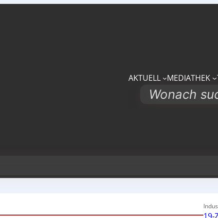
AKTUELL
MEDIATHEK
Search
Indus
19-Z