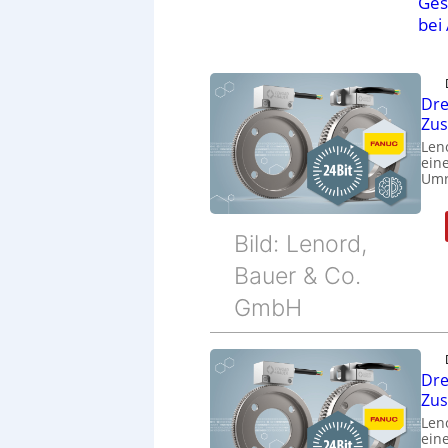
Ges
bei
Dre
Zu
Len
eine
Umr
Bild: Lenord,
Bauer & Co.
GmbH
Dre
Zu
Len
eine