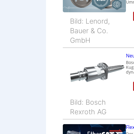
Umr
Bild: Lenord,
Bauer & Co.
GmbH
Neu
Bos
Kug
dyn
Bild: Bosch
Rexroth AG
Fle
Der