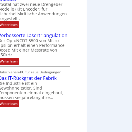
h
r
n
Posital hat zwei neue Drehgeber-
ä
l
e
g
l
Modelle (Kit Encoder) für
o
t
sicherheitskritische Anwendungen
e
s
S
e
vorgestellt.
w
c
F
ä
:
Weiterlesen
h
a
B
u
n
h
a
t
g
Verbesserte Lasertriangulation
l
t
z
s
Der OptoNCDT 5500 von Micro-
t
t
l
c
Epsilon erhält einen Performance-
e
a
h
r
Boost: Mit einer Messrate von
c
a
i
k
150kHz…
l
e
b
t
:
Weiterlesen
l
e
u
V
o
s
n
e
s
c
g
Hutschienen-PC für raue Bedingungen
r
e
h
Das IT-Rückgrat der Fabrik
b
M
i
e
u
Die Industrie ist ein
c
s
l
h
Gewohnheitstier. Sind
s
t
t
Komponenten einmal eingebaut,
e
i
u
müssen sie jahrelang ihre…
r
t
n
t
u
g
:
Weiterlesen
e
r
f
D
L
n
ü
a
a
-
r
s
s
K
r
I
e
i
a
T
r
t
u
-
t
E