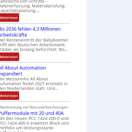
zahlreiche ERP-Schritte –
N
r
s
u
f
Datenerfassung, Materialprüfung,
C
t
:
f
t
Kapazitätsplanung.…
-
r
Q
n
s
:
Weiterlesen
S
i
2
a
f
K
y
e
-
h
ü
Bis 2036 fehlen 4,3 Millionen
I
s
b
E
m
h
Arbeitskräfte
b
t
s
r
e
r
Der Renteneintritt der Babyboomer
r
e
-
g
,
e
trifft den deutschen Arbeitsmarkt
a
m
u
e
g
r
stärker als bislang befürchtet: Bis…
u
e
n
b
e
z
:
c
Weiterlesen
d
n
p
u
B
h
M
i
r
m
All About Automation
i
t
a
s
ä
V
expandiert
s
S
r
s
g
o
Die Messereihe All About
2
t
k
e
t
r
Automation findet 2027 erstmals in
0
r
e
b
d
s
den Niederlanden statt. Und…
3
u
t
e
u
t
:
6
Weiterlesen
k
i
s
r
a
A
f
t
n
t
c
n
l
e
Überbrückung von Netzunterbrechnungen
u
g
ä
h
d
Puffermodule mit 20 und 40A
l
h
r
l
t
d
d
Mit den neuen PCC-1424-200-0 und
A
l
e
i
a
e
PCC-1424-400-0 erweitert Block sein
b
e
i
g
s
s
Portfolio um leistungsstarke
o
n
t
e
A
V