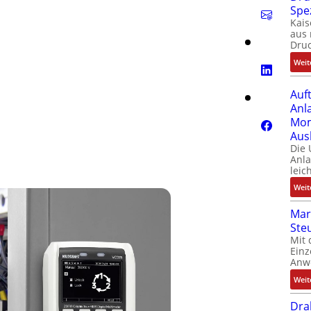
Spe
Kais
aus 
Dru
Weit
Auf
Anl
Mom
Aus
Die
Anl
leic
Weit
Mar
Ste
Mit 
Einz
Anw
Weit
Dra