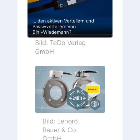
… den aktiven Verteilern und
Passivverteilern von
Bihl+Wiedemann?
Bild: TeDo Verlag
GmbH
Bild: Lenord,
Bauer & Co.
GmbH