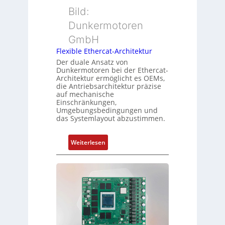
s
r
Bild:
u
s
t
n
u
Dunkermotoren
y
g
n
GmbH
p
g
s
Flexible Ethercat-Architektur
u
o
Der duale Ansatz von
n
Dunkermotoren bei der Ethercat-
r
d
Architektur ermöglicht es OEMs,
g
die Antriebsarchitektur präzise
Z
t
auf mechanische
u
Einschränkungen,
f
s
Umgebungsbedingungen und
ü
das Systemlayout abzustimmen.
t
r
a
m
n
:
Weiterlesen
e
d
F
h
s
l
r
ü
e
L
b
x
e
e
i
i
r
b
s
w
l
t
a