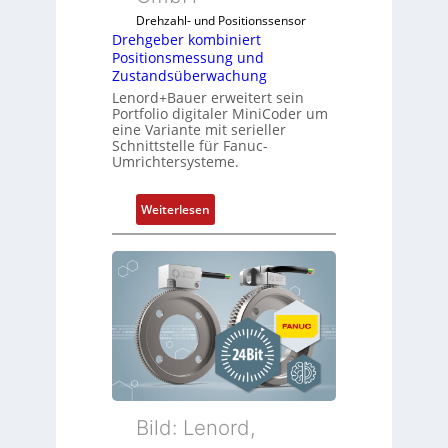
Drehzahl- und Positionssensor
Drehgeber kombiniert
Positionsmessung und
Zustandsüberwachung
Lenord+Bauer erweitert sein
Portfolio digitaler MiniCoder um
eine Variante mit serieller
Schnittstelle für Fanuc-
Umrichtersysteme.
:
Weiterlesen
D
r
e
h
g
e
b
e
r
k
Bild: Lenord,
o