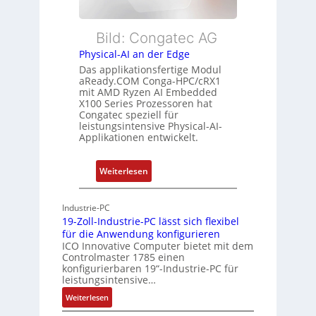
e
u
c
E
n
h
t
Bild: Congatec AG
g
u
h
Physical-AI an der Edge
n
e
Das applikationsfertige Modul
g
r
aReady.COM Conga-HPC/cRX1
c
mit AMD Ryzen AI Embedded
X100 Series Prozessoren hat
a
Congatec speziell für
t
leistungsintensive Physical-AI-
-
Applikationen entwickelt.
A
r
:
Weiterlesen
c
P
h
h
Industrie-PC
i
y
19-Zoll-Industrie-PC lässt sich flexibel
t
s
für die Anwendung konfigurieren
e
i
ICO Innovative Computer bietet mit dem
k
Controlmaster 1785 einen
c
konfigurierbaren 19“-Industrie-PC für
t
a
leistungsintensive…
u
l
:
Weiterlesen
r
-
1