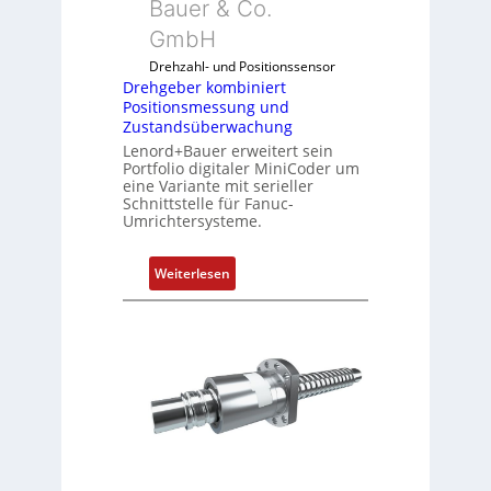
Bauer & Co.
m
GmbH
b
i
Drehzahl- und Positionssensor
n
Drehgeber kombiniert
Positionsmessung und
i
Zustandsüberwachung
e
Lenord+Bauer erweitert sein
r
Portfolio digitaler MiniCoder um
t
eine Variante mit serieller
P
Schnittstelle für Fanuc-
Umrichtersysteme.
o
s
i
:
Weiterlesen
t
D
i
r
o
e
n
h
s
g
m
e
e
b
s
e
s
r