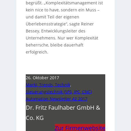
begrüßt. „Komplexitätsmanagement ist
kein nice to have, sondern ein Muss –
und damit Teil der eigenen
Überlebensstrategie“, sagte Reiner
Bessey, Entwicklungsleiter des
Unternehmens. Nur wer Komplexität
beherrsche, bleibe dauerhaft
erfolgreich.
26. Oktober 2017
Markt, Trends, Technik
,
Steuerungstechnik (SPS, IPC, CNC)
Automation Newsletter 42 2017
Dr. Fritz Faulhaber GmbH &
Co. KG
Zur Firmenwebsite