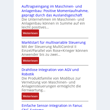
r
-
i
s
Auftragseingang im Maschinen- und
u
Z
n
i
Anlagenbau: Positive Momentaufnahme,
c
e
g
c
geprägt durch das Auslandsgeschäft
k
r
e
h
Die Unternehmen im Maschinen- und
a
t
Anlagenbau können in Summe auf ein
n
f
u
i
leicht positives…
4
l
s
f
G
e
:
Weiterlesen
g
i
u
x
A
l
z
n
i
Marktstart für multivariable Steuerung
u
e
i
Mit der Steuerung MultiControl II
d
b
f
i
e
Einzel/Parallel von Rose+Krieger können
5
e
t
c
Anwender bis zu zwei…
r
G
l
r
h
u
a
:
Weiterlesen
f
a
s
n
u
M
ü
g
e
g
Drahtlose Integration von AGV und
f
a
r
s
l
b
Robotik
d
r
d
e
e
e
Die Produktfamilie von Modibus zur
e
k
i
i
m
Vernetzung von Maschinen- und
s
n
t
e
n
Anlagensteuerungen ermöglicht die
e
t
R
s
A
g
Fernwartung…
n
ä
a
t
n
a
t
:
Weiterlesen
t
s
a
w
n
e
D
i
p
r
e
g
m
Einfache Sensor-Integration in Fanuc
r
g
b
t
n
i
CNC-Systeme
i
a