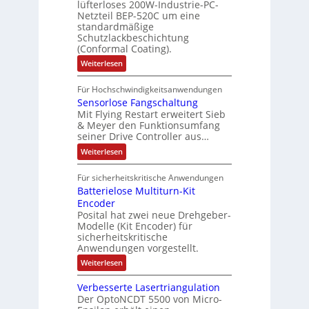
i
i
lüfterloses 200W-Industrie-PC-
d
r
g
i
u
e
o
Netzteil BEP-520C um eine
i
e
l
o
standardmäßige
l
n
s
e
s
Schutzlackbeschichtung
n
e
e
m
c
(Conformal Coating).
c
e
i
n
h
t
h
:
Weiterlesen
x
A
e
2
I
ä
p
r
0
P
A
f
Für Hochschwindigkeitsanwendungen
a
u
C
b
u
n
t
Sensorlose Fangschaltung
-
n
e
d
t
N
Mit Flying Restart erweitert Sieb
d
i
4
e
o
& Meyer den Funktionsumfang
0
i
t
t
seiner Drive Controller aus…
m
A
z
e
s
t
a
:
Weiterlesen
r
k
e
S
t
i
t
e
r
i
Für sicherheitskritische Anwendungen
l
n
ä
e
Batterielose Multiturn-Kit
o
s
f
r
o
Encoder
n
h
r
t
Posital hat zwei neue Drehgeber-
g
ä
l
e
Modelle (Kit Encoder) für
l
o
e
sicherheitskritische
t
s
w
S
Anwendungen vorgestellt.
e
ä
c
F
:
Weiterlesen
h
a
h
B
u
n
l
a
t
g
Verbesserte Lasertriangulation
t
t
z
s
Der OptoNCDT 5500 von Micro-
t
l
c