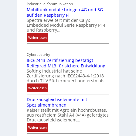
A
9
Industrielle Kommunikation
I
-
Mobilfunkmodule bringen 4G und 5G
a
auf den Raspberry Pi
Z
Spectra erweitert mit der Calyx
n
o
Embedded Modul Serie Raspberry Pi 4
l
d
und Raspberry…
l
e
:
Weiterlesen
-
r
M
I
E
o
n
d
Cybersecurity
b
d
g
IEC62443-Zertifizierung bestätigt
i
u
e
Reifegrad ML3 für sichere Entwicklung
l
s
Softing Industrial hat seine
f
t
Zertifizierung nach IEC62443-4-1:2018
u
r
durch TÜV Süd erneuert und erstmals…
n
i
:
Weiterlesen
k
e
I
m
-
Druckausgleichselemente mit
E
o
P
Spezialmembranen
C
d
C
Kaiser stellt mit Agro ein hochrobustes,
6
u
l
aus rostfreiem Stahl A4 (V4A) gefertigtes
2
l
ä
Druckausgleichselement…
4
e
s
:
Weiterlesen
4
b
s
D
3
r
t