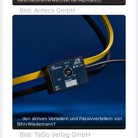
e
n
Bild: Antecs GmbH
i
n
g
e
w
e
i
h
t
… den aktiven Verteilern und Passivverteilern von
Bihl+Wiedemann?
Bild: TeDo Verlag GmbH