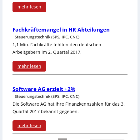
s
t
C
0
mehr lesen
i
r
h
:
1
c
i
a
N
7
Fachkräftemangel in HR-Abteilungen
h
t
r
Steuerungstechnik (SPS, IPC, CNC)
e
b
1,1 Mio. Fachkräfte fehlten den deutschen
t
t
u
Arbeitgebern im 2. Quartal 2017.
e
d
w
e
i
mehr lesen
e
e
S
:
R
r
l
c
F
o
Software AG erzielt +2%
P
l
h
Steuerungstechnik (SPS, IPC, CNC)
a
b
l
m
Die Software AG hat ihre Finanzkennzahlen für das 3.
c
o
Quartal 2017 bekannt gegeben.
a
a
h
t
t
mehr lesen
l
k
a
:
t
z