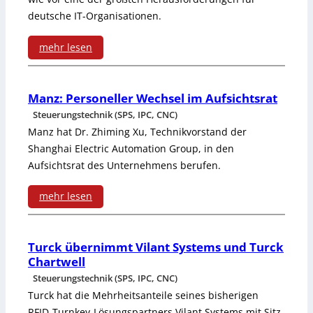
i
deutsche IT-Organisationen.
r
F
o
mehr lesen
a
m
:
u
e
I
Manz: Personeller Wechsel im Aufsichtsrat
l
Steuerungstechnik (SPS, IPC, CNC)
t
D
h
Manz hat Dr. Zhiming Xu, Technikvorstand der
e
C
Shanghai Electric Automation Group, in den
a
r
Aufsichtsrat des Unternehmens berufen.
-
b
S
mehr lesen
e
t
:
r
u
M
Turck übernimmt Vilant Systems und Turck
Chartwell
d
a
Steuerungstechnik (SPS, IPC, CNC)
i
n
Turck hat die Mehrheitsanteile seines bisherigen
RFID-Turnkey-Lösungspartners Vilant Systems mit Sitz