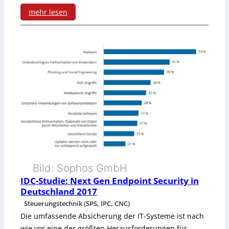
o
mehr lesen
v
:
a
A
t
I
i
M
o
-
n
T
s
r
t
e
a
Bild: Sophos GmbH
n
g
IDC-Studie: Next Gen Endpoint Security in
d
Deutschland 2017
b
Steuerungstechnik (SPS, IPC, CNC)
b
e
Die umfassende Absicherung der IT-Systeme ist nach
a
wie vor eine der größten Herausforderungen für