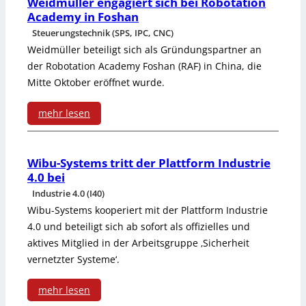
n
Weidmüller engagiert sich bei Robotation
o
W
Academy in Foshan
i
i
e
Steuerungstechnik (SPS, IPC, CNC)
m
Weidmüller beteiligt sich als Gründungspartner an
n
c
der Robotation Academy Foshan (RAF) in China, die
m
t
h
Mitte Oktober eröffnet wurde.
t
S
s
mehr lesen
V
e
e
:
i
c
l
W
Wibu-Systems tritt der Plattform Industrie
l
u
i
4.0 bei
e
a
Industrie 4.0 (I40)
r
m
i
Wibu-Systems kooperiert mit der Plattform Industrie
n
i
A
4.0 und beteiligt sich ab sofort als offizielles und
d
t
aktives Mitglied in der Arbeitsgruppe ‚Sicherheit
t
u
m
vernetzter Systeme‘.
S
y
f
ü
y
mehr lesen
i
s
l