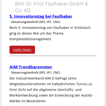
Bild: Dr. Fritz Faulhaber GmbH &
Co. KG
5. Innovationstag bei Faulhaber
Steuerungstechnik (SPS, IPC, CNC)
Beim 5. Innovationstag von Faulhaber in Schönaich
ging es dieses Mal um das Thema
Komplexitätsmanagement.
mehr lesen
:
5
AIM-Trendbarometer
Steuerungstechnik (SPS, IPC, CNC)
.
Der Industrieverband AIM-D befragt seine
I
Mitgliedsunternehmen im halbjährlichen Turnus zu
ihrer Sicht auf die allgemeine Geschäfts- und
n
Marktentwicklung sowie die Entwicklung der AutoID-
n
Märkte im Besonderen.