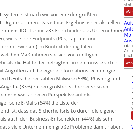
stat
Weit
-Systeme ist nach wie vor eine der größten
-Organisationen. Das ist das Ergebnis einer aktuellen
Auf
Anl
nehmens IDC, für die 283 Entscheider aus Unternehmen
Mom
n, wie sie ihre Endpoints (PCs, Laptops und
Aus
Die
mensnetzwerken) im Kontext der digitalen
Anl
 welchen Maßnahmen sie sich vor künftigen
leic
r als die Hälfte der befragten Firmen musste sich in
Weit
 Angriffen auf die eigene Informationstechnologie
ten IT-Entscheider zählen Malware (53%), Phishing und
Angriffe (33%) zu den größten Sicherheitsrisiken.
einer etwas anderen Perspektive auf die
erische E-Mails (64%) die Liste der
nd ist, dass das Sicherheitsrisiko durch die eigenen
als auch den Business-Entscheidern (44%) als sehr
ch, dass viele Unternehmen große Probleme damit haben,