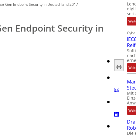
Leno
ext Gen Endpoint Security in Deutschland 2017
digi
seri
Weit
Gen Endpoint Security in
Cyber
IEC6
Rei
Soft
nach
erne
Weit
Mar
Ste
Mit 
Einz
Anw
Weit
Dra
Rob
Die 