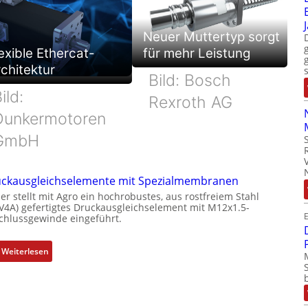
Neuer Muttertyp sorgt
exible Ethercat-
für mehr Leistung
chitektur
Bild: Bosch
ild:
Rexroth AG
Dunkermotoren
GmbH
ckausgleichselemente mit Spezialmembranen
er stellt mit Agro ein hochrobustes, aus rostfreiem Stahl
(V4A) gefertigtes Druckausgleichselement mit M12x1.5-
E
chlussgewinde eingeführt.
:
Weiterlesen
D
r
u