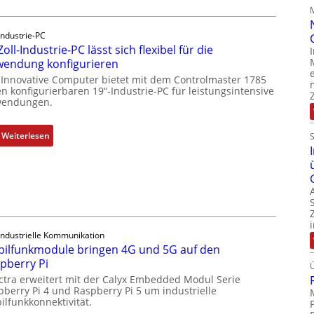
c
k
a
Industrie-PC
u
Zoll-Industrie-PC lässt sich flexibel für die
s
endung konfigurieren
g
 Innovative Computer bietet mit dem Controlmaster 1785
l
n konfigurierbaren 19“-Industrie-PC für leistungsintensive
endungen.
e
i
c
:
Weiterlesen
h
1
s
9
e
-
l
Z
e
o
m
l
Industrielle Kommunikation
e
l
ilfunkmodule bringen 4G und 5G auf den
n
-
pberry Pi
t
I
ctra erweitert mit der Calyx Embedded Modul Serie
e
n
pberry Pi 4 und Raspberry Pi 5 um industrielle
m
d
ilfunkkonnektivität.
i
u