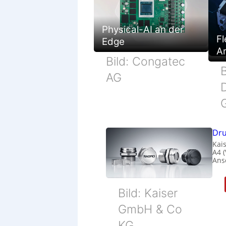
Physical-AI an der
Fl
Edge
Ar
Bild: Congatec
B
AG
Dru
Kais
A4 
Ans
Bild: Kaiser
GmbH & Co
KG