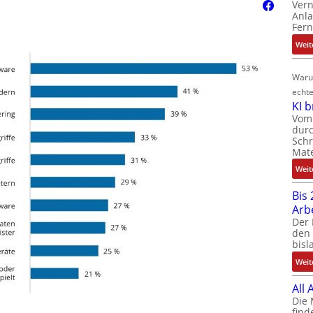
Ver
Anla
Fer
Weit
Waru
echte
KI 
Vom 
durc
Schr
Mate
Weit
Bis 
Arb
Der 
den 
bisl
Weit
All
Die 
find