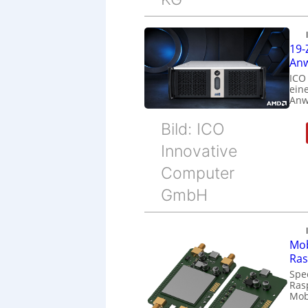
19-
Anw
ICO
eine
Anw
Bild: ICO
Innovative
Computer
GmbH
Mob
Ras
Spe
Ras
Mob