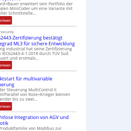
rd+Bauer erweitert sein Portfolio der
talen MiniCoder um eine Variante mit
eller Schnittstelle…
:
erlesen
E
i
security
2443-Zertifizierung bestätigt
n
f
fegrad ML3 für sichere Entwicklung
a
ing Industrial hat seine Zertifizierung
 IEC62443-4-1:2018 durch TÜV Süd
c
uert und erstmals…
h
e
:
erlesen
S
I
e
E
ktstart für multivariable
n
C
uerung
s
6
der Steuerung MultiControl II
o
2
el/Parallel von Rose+Krieger können
r
4
ender bis zu zwei…
-
4
:
erlesen
I
3
M
n
-
htlose Integration von AGV und
a
t
Z
otik
r
e
e
Produktfamilie von Modibus zur
k