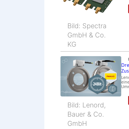
Bild: Spectra
GmbH & Co.
KG
Dre
Zu
Len
eine
Umr
Bild: Lenord,
Bauer & Co.
GmbH