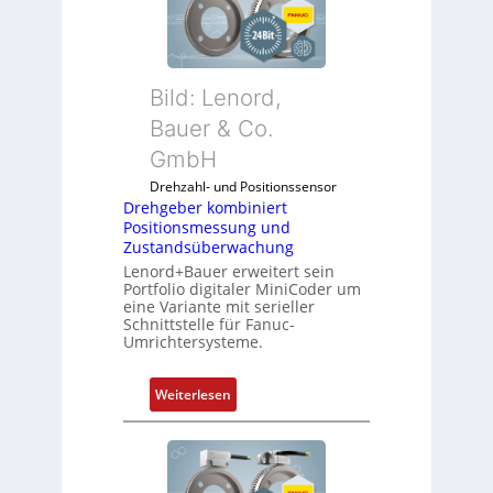
Bild: Lenord,
Bauer & Co.
GmbH
Drehzahl- und Positionssensor
Drehgeber kombiniert
Positionsmessung und
Zustandsüberwachung
Lenord+Bauer erweitert sein
Portfolio digitaler MiniCoder um
eine Variante mit serieller
Schnittstelle für Fanuc-
Umrichtersysteme.
:
Weiterlesen
D
r
e
h