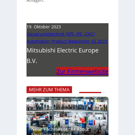
Anlagen.
19. Oktober 2023
Steuerungstechnik (SPS, IPC, CNC)
Automation Product Newsletter 42 2023
Mitsubishi Electric Europe
B.V.
Zur Firmenwebsite
MEHR ZUM THEMA
Neue Fachmesse: All About
Electronic Solutions