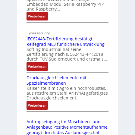
Embedded Modul Serie Raspberry Pi 4
l
d
und Raspberry…
l
e
:
Weiterlesen
-
r
M
I
E
o
n
d
Cybersecurity
b
d
g
IEC62443-Zertifizierung bestätigt
i
u
e
Reifegrad ML3 für sichere Entwicklung
l
s
Softing Industrial hat seine
f
t
Zertifizierung nach IEC62443-4-1:2018
u
r
durch TÜV Süd erneuert und erstmals…
n
i
:
Weiterlesen
k
e
I
m
-
Druckausgleichselemente mit
E
o
P
Spezialmembranen
C
d
C
Kaiser stellt mit Agro ein hochrobustes,
6
u
l
aus rostfreiem Stahl A4 (V4A) gefertigtes
2
l
ä
Druckausgleichselement…
4
e
s
:
Weiterlesen
4
b
s
D
3
r
t
r
-
i
s
Auftragseingang im Maschinen- und
u
Z
n
i
Anlagenbau: Positive Momentaufnahme,
c
e
g
c
geprägt durch das Auslandsgeschäft
k
r