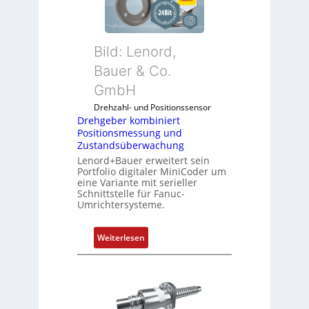
g
e
b
Bild: Lenord,
e
r
Bauer & Co.
k
GmbH
o
Drehzahl- und Positionssensor
m
Drehgeber kombiniert
b
Positionsmessung und
i
Zustandsüberwachung
n
Lenord+Bauer erweitert sein
i
Portfolio digitaler MiniCoder um
eine Variante mit serieller
e
Schnittstelle für Fanuc-
r
Umrichtersysteme.
t
P
:
Weiterlesen
o
D
s
r
i
e
t
h
i