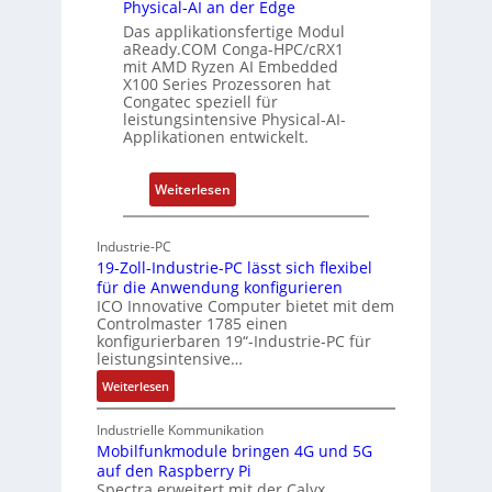
Physical-AI an der Edge
E
b
s
Das applikationsfertige Modul
t
e
t
aReady.COM Conga-HPC/cRX1
h
r
u
mit AMD Ryzen AI Embedded
e
w
n
X100 Series Prozessoren hat
r
Congatec speziell für
a
g
leistungsintensive Physical-AI-
c
c
Applikationen entwickelt.
a
h
t
u
:
Weiterlesen
-
n
P
A
g
h
r
Industrie-PC
y
c
19-Zoll-Industrie-PC lässt sich flexibel
s
h
für die Anwendung konfigurieren
i
ICO Innovative Computer bietet mit dem
i
Controlmaster 1785 einen
c
t
konfigurierbaren 19“-Industrie-PC für
a
e
leistungsintensive…
l
k
:
Weiterlesen
-
t
1
A
u
9
Industrielle Kommunikation
I
r
-
Mobilfunkmodule bringen 4G und 5G
a
auf den Raspberry Pi
Z
Spectra erweitert mit der Calyx
n
o