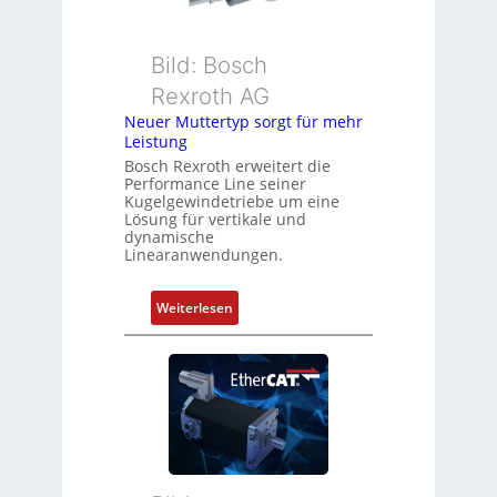
g
o
e
n
b
s
Bild: Bosch
e
m
Rexroth AG
r
e
k
Neuer Muttertyp sorgt für mehr
s
Leistung
o
s
m
Bosch Rexroth erweitert die
u
Performance Line seiner
b
n
Kugelgewindetriebe um eine
i
g
Lösung für vertikale und
n
dynamische
u
Linearanwendungen.
i
n
e
d
r
:
Weiterlesen
Z
t
N
u
P
e
s
o
u
t
s
e
a
i
r
n
t
M
d
i
u
s
o
t