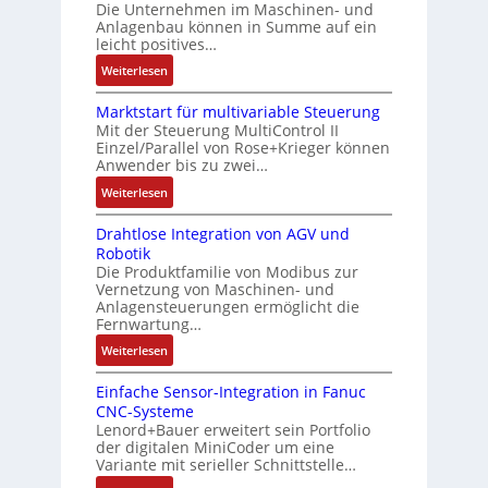
e
h
Die Unternehmen im Maschinen- und
a
t
Anlagenbau können in Summe auf ein
n
f
u
i
leicht positives…
4
l
s
f
G
e
:
Weiterlesen
g
i
u
x
A
l
z
n
i
Marktstart für multivariable Steuerung
u
e
i
Mit der Steuerung MultiControl II
d
b
f
i
e
Einzel/Parallel von Rose+Krieger können
5
e
t
c
Anwender bis zu zwei…
r
G
l
r
h
u
a
:
Weiterlesen
f
a
s
n
u
M
ü
g
e
g
Drahtlose Integration von AGV und
f
a
r
s
l
b
Robotik
d
r
d
e
e
e
Die Produktfamilie von Modibus zur
e
k
i
i
m
Vernetzung von Maschinen- und
s
n
t
e
n
Anlagensteuerungen ermöglicht die
e
t
R
s
A
g
Fernwartung…
n
ä
a
t
n
a
t
:
Weiterlesen
t
s
a
w
n
e
D
i
p
r
e
g
m
Einfache Sensor-Integration in Fanuc
r
g
b
t
n
i
CNC-Systeme
i
a
t
e
f
d
m
Lenord+Bauer erweitert sein Portfolio
t
h
R
r
ü
u
M
der digitalen MiniCoder um eine
S
t
e
r
r
n
Variante mit serieller Schnittstelle…
a
p
l
i
y
m
g
s