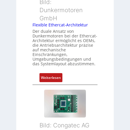
ü
Bild:
n
t
b
Dunkermotoren
s
e
e
m
GmbH
r
r
e
t
Flexible Ethercat-Architektur
w
s
y
a
Der duale Ansatz von
s
Dunkermotoren bei der Ethercat-
p
c
Architektur ermöglicht es OEMs,
u
s
h
die Antriebsarchitektur präzise
n
o
u
auf mechanische
g
r
Einschränkungen,
n
Umgebungsbedingungen und
u
g
g
das Systemlayout abzustimmen.
n
t
d
f
:
Z
Weiterlesen
ü
F
u
r
l
s
m
e
t
e
x
a
h
i
n
r
b
d
L
l
s
e
Bild: Congatec AG
e
ü
i