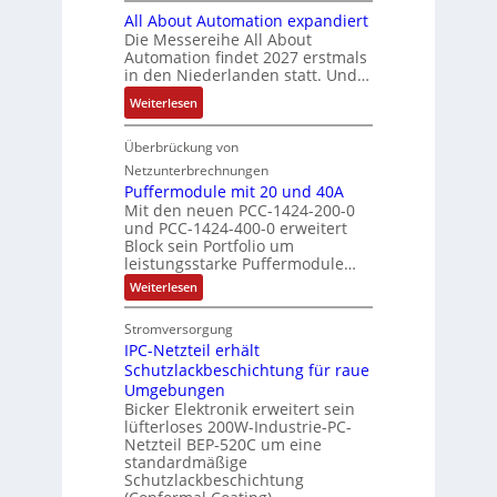
t
V
r
r
All About Automation expandiert
s
i
S
o
k
ä
Die Messereihe All About
e
s
t
r
e
Automation findet 2027 erstmals
g
b
2
r
s
in den Niederlanden statt. Und…
t
t
e
0
u
t
i
d
:
Weiterlesen
s
3
k
a
n
u
A
t
6
t
n
g
r
l
Überbrückung von
ä
f
u
d
l
c
l
t
e
Netzunterbrechnungen
r
d
e
h
A
i
h
Puffermodule mit 20 und 40A
e
i
d
b
Mit den neuen PCC-1424-200-0
g
l
s
t
a
und PCC-1424-400-0 erweitert
o
e
e
V
Block sein Portfolio um
e
s
u
n
n
D
leistungsstarke Puffermodule…
r
A
t
J
4
M
:
b
Weiterlesen
u
A
a
,
P
A
e
s
u
h
3
u
E
Stromversorgung
i
l
f
t
r
M
l
IPC-Netzteil erhält
f
S
a
o
e
i
e
e
Schutzlackbeschichtung für raue
P
n
m
s
l
r
k
Umgebungen
N
d
m
a
z
l
Bicker Elektronik erweitert sein
t
o
s
t
i
i
lüfterloses 200W-Industrie-PC-
d
r
g
i
u
e
o
Netzteil BEP-520C um eine
i
e
l
o
standardmäßige
l
n
s
e
s
Schutzlackbeschichtung
n
e
e
m
c