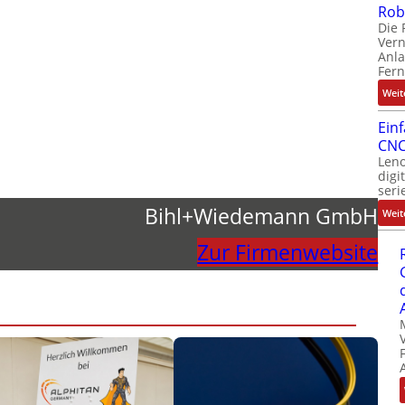
Rob
Die 
Ver
Anla
Fer
Weit
Ein
CNC
Leno
digi
seri
Bihl+Wiedemann GmbH
Weit
Zur Firmenwebsite