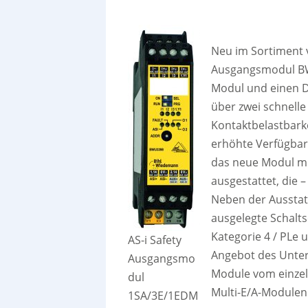
Neu im Sortiment v
Ausgangsmodul BWU
Modul und einen D
über zwei schnelle
Kontaktbelastbarke
erhöhte Verfügbark
das neue Modul mi
ausgestattet, die 
Neben der Ausstat
ausgelegte Schalts
Kategorie 4 / PLe
AS-i Safety
Angebot des Unter
Ausgangsmo
Module vom einzeln
dul
Multi-E/A-Modulen
1SA/3E/1EDM