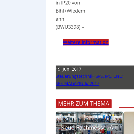
in IP20 von
Bihl+Wiedem
ann
(BWU3398)
–
Weitere Information
19. Juni 2017
Steuerungstechnik (SPS, IPC, CNC)
SPS-MAGAZIN 6/ 2017
MEHR ZUM THEMA
Neue Fachmesse: All