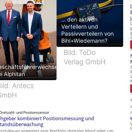
… den aktiven
Verteilern und
Passivverteilern von
Bihl+Wiedemann?
Bild: TeDo
Verlag GmbH
eschäftsführerwechsel
i Alphitan
ild: Antecs
GmbH
i
Drehzahl- und Positionssensor
hgeber kombiniert Positionsmessung und
standsüberwachung
ord+Bauer erweitert sein Portfolio digitaler MiniCoder um