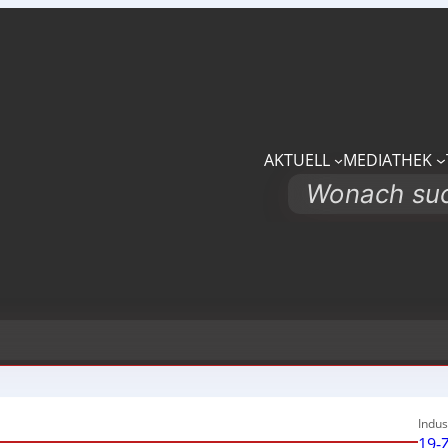
AKTUELL
MEDIATHEK
Search
Indus
19-Z