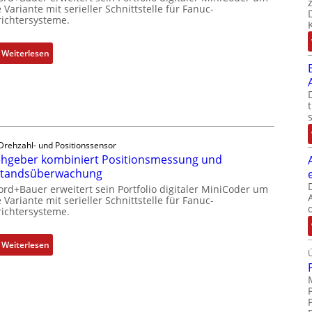
 Variante mit serieller Schnittstelle für Fanuc-
ichtersysteme.
:
Weiterlesen
D
r
e
h
g
e
Drehzahl- und Positionssensor
b
hgeber kombiniert Positionsmessung und
e
standsüberwachung
r
ord+Bauer erweitert sein Portfolio digitaler MiniCoder um
k
 Variante mit serieller Schnittstelle für Fanuc-
ichtersysteme.
o
m
b
:
Weiterlesen
i
D
n
r
i
e
e
h