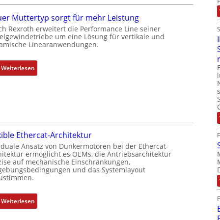
r
g
t
e
er Muttertyp sorgt für mehr Leistung
P
b
ch Rexroth erweitert die Performance Line seiner
o
e
elgewindetriebe um eine Lösung für vertikale und
amische Linearanwendungen.
s
r
i
k
t
o
:
Weiterlesen
i
m
N
o
b
e
n
i
u
s
n
e
m
i
r
e
e
M
xible Ethercat-Architektur
s
r
u
 duale Ansatz von Dunkermotoren bei der Ethercat-
s
t
t
hitektur ermöglicht es OEMs, die Antriebsarchitektur
u
P
t
zise auf mechanische Einschränkungen,
n
o
ebungsbedingungen und das Systemlayout
e
ustimmen.
g
s
r
u
i
t
n
t
:
Weiterlesen
y
d
i
F
p
Z