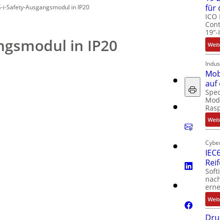
für
-i-Safety-Ausgangsmodul in IP20
ICO 
Cont
19“-
ngsmodul in IP20
Weit
Indus
Mob
auf
Spec
Modu
Ras
Weit
Cyber
IEC6
Rei
Soft
nach
erne
Weit
Dru