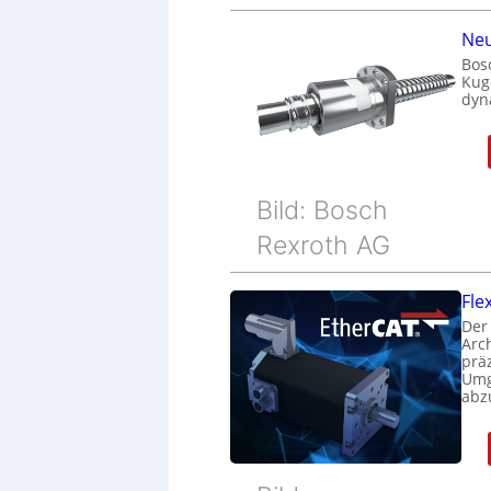
Neu
Bos
Kug
dyn
Bild: Bosch
Rexroth AG
Fle
Der
Arc
prä
Umg
abz