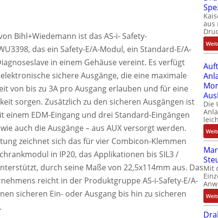
Spe
Kais
aus 
Dru
on Bihl+Wiedemann ist das AS-i- Safety-
Weit
3398, das ein Safety-E/A-Modul, ein Standard-E/A-
iagnoseslave in einem Gehäuse vereint. Es verfügt
Auf
 elektronische sichere Ausgänge, die eine maximale
Anl
Mom
it von bis zu 3A pro Ausgang erlauben und für eine
Aus
eit sorgen. Zusätzlich zu den sicheren Ausgängen ist
Die
Anl
t einem EDM-Eingang und drei Standard-Eingängen
leic
– wie auch die Ausgänge – aus AUX versorgt werden.
Weit
tung zeichnet sich das für vier Combicon-Klemmen
Mar
chrankmodul in IP20, das Applikationen bis SIL3 /
Ste
 unterstützt, durch seine Maße von 22,5x114mm aus. Das
Mit 
Einz
nehmens reicht in der Produktgruppe AS-i-Safety-E/A-
Anw
en sicheren Ein- oder Ausgang bis hin zu sicheren
Weit
.
Dra