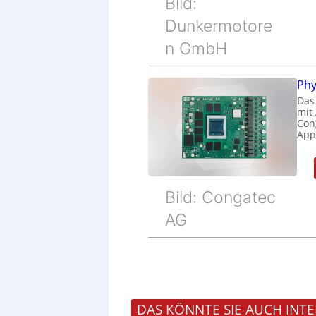
Bild:
Dunkermotore
n GmbH
Phy
Das
mit
Cong
Appl
Bild: Congatec
AG
DAS KÖNNTE SIE AUCH INTE