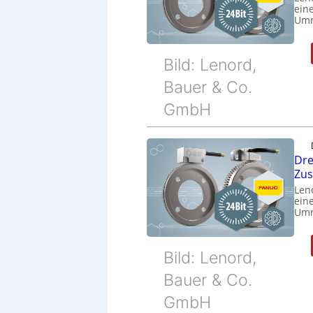
eine
Umr
Bild: Lenord,
Bauer & Co.
GmbH
Dre
Zu
Len
eine
Umr
Bild: Lenord,
Bauer & Co.
GmbH