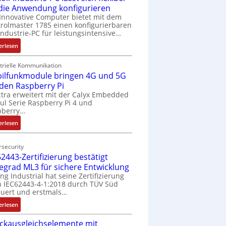
 die Anwendung konfigurieren
Innovative Computer bietet mit dem
rolmaster 1785 einen konfigurierbaren
Industrie-PC für leistungsintensive…
:
erlesen
1
9
trielle Kommunikation
ilfunkmodule bringen 4G und 5G
-
Z
 den Raspberry Pi
o
tra erweitert mit der Calyx Embedded
l Serie Raspberry Pi 4 und
l
pberry…
l
-
:
erlesen
I
M
n
o
security
d
b
2443-Zertifizierung bestätigt
u
i
fegrad ML3 für sichere Entwicklung
s
l
ing Industrial hat seine Zertifizierung
t
f
 IEC62443-4-1:2018 durch TÜV Süd
r
u
uert und erstmals…
i
n
:
erlesen
e
k
I
-
m
ckausgleichselemente mit
E