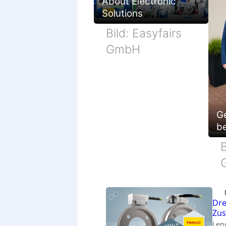
About Electronic
Solutions
Bild: Easyfairs
GmbH
G
be
B
Dre
Zu
Len