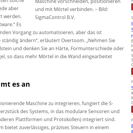
sen solche
Maschine vorschneiden, positionieren
ede aber
und mit Mörtel verbinden.
–
Bild:
rt werden.
SigmaControl B.V.
tware.“ Es
nden Vorgang zu automatisieren, aber das ist
 ständig ändern“, erläutert Overtoom. „Nehmen Sie
elstein und denken Sie an Härte, Formunterschiede oder
el, so dass mehr Mörtel in die Wand eingearbeitet
mmt es an
ionierende Maschine zu integrieren, fungiert die S-
Herzstück des Systems, in das modulare Sensoren und
deren Plattformen und Protokollen) integriert sind.
 bietet zuverlässiges, präzises Steuern in einem