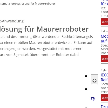
für
tomatisierungslösung für Maurerroboter
ICO 
Cont
19“-
ik-Anwendung
Weit
lösung für Maurerroboter
Indus
Mob
kte und des immer größer werdenden Fachkräftemangels
auf
ax einen mobilen Maurerroboter entwickelt. Er kann auf
Spec
 herangezogen werden. Ausgestattet mit moderner
Modu
Ras
ware von Sigmatek übernimmt der Roboter dabei
Weit
Cyber
IEC6
Rei
Soft
nach
erne
Weit
Dru