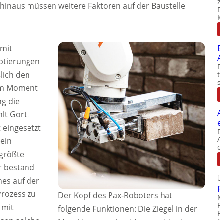
hinaus müssen weitere Faktoren auf der Baustelle
mit
ptierungen
lich den
em Moment
ng die
hlt Gort.
 eingesetzt
 ein
 größte
r bestand
nes auf der
Prozess zu
Der Kopf des Pax-Roboters hat
 mit
folgende Funktionen: Die Ziegel in der