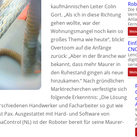
Rob
kaufmännischen Leiter Colin
Die 
Ver
Gort. „Als ich in diese Richtung
Anla
gehen wollte, war der
Fer
Wohnungsmangel noch kein so
Weit
großes Thema wie heute“, blickt
Ein
Overtoom auf die Anfänge
CNC
Leno
zurück: „Aber in der Branche war
digi
bekannt, dass mehr Maurer in
seri
den Ruhestand gingen als neue
Weit
hinzukamen.“ Nach gründlichen
Marktrecherchen verfestigte sich
folgende Erkenntnis: „Die Lösung
verschiedenen Handwerker und Facharbeiter so gut wie
st Pax. Ausgestattet mit Hard- und Software von
Control (NL) ist der Roboter bereit für seine Maurer-