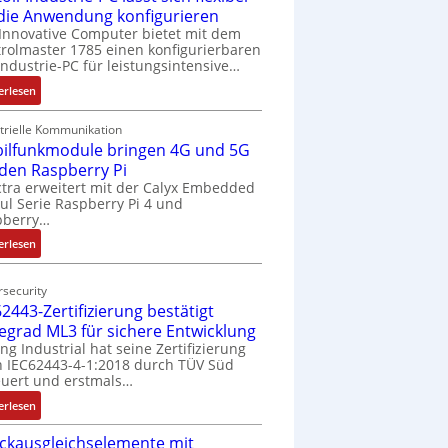
 die Anwendung konfigurieren
Innovative Computer bietet mit dem
rolmaster 1785 einen konfigurierbaren
Industrie-PC für leistungsintensive…
:
erlesen
1
9
trielle Kommunikation
ilfunkmodule bringen 4G und 5G
-
Z
 den Raspberry Pi
o
tra erweitert mit der Calyx Embedded
l Serie Raspberry Pi 4 und
l
pberry…
l
-
:
erlesen
I
M
n
o
security
d
b
2443-Zertifizierung bestätigt
u
i
fegrad ML3 für sichere Entwicklung
s
l
ing Industrial hat seine Zertifizierung
t
f
 IEC62443-4-1:2018 durch TÜV Süd
r
u
uert und erstmals…
i
n
:
erlesen
e
k
I
-
m
ckausgleichselemente mit
E