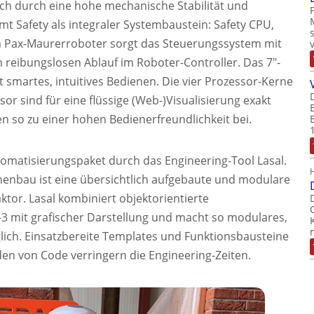
ch durch eine hohe mechanische Stabilität und
mt Safety als integraler Systembaustein: Safety CPU,
 Im Pax-Maurerroboter sorgt das Steuerungssystem mit
en reibungslosen Ablauf im Roboter-Controller. Das 7″-
 smartes, intuitives Bedienen. Die vier Prozessor-Kerne
or sind für eine flüssige (Web-)Visualisierung exakt
 so zu einer hohen Bedienerfreundlichkeit bei.
omatisierungspaket durch das Engineering-Tool Lasal.
nbau ist eine übersichtlich aufgebaute und modulare
ktor. Lasal kombiniert objektorientierte
 mit grafischer Darstellung und macht so modulares,
ich. Einsatzbereite Templates und Funktionsbausteine
en von Code verringern die Engineering-Zeiten.