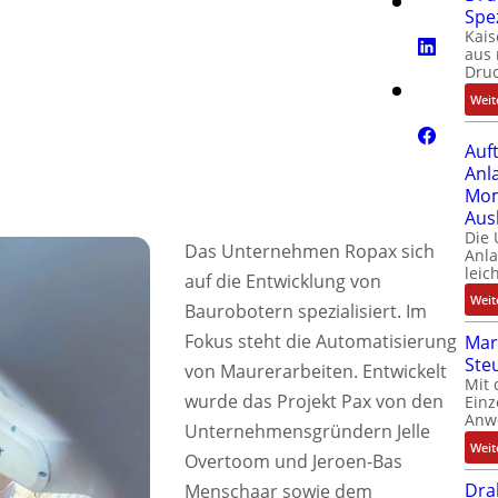
Spe
Kais
aus 
Dru
Weit
Auf
Anl
Mom
Aus
Die
Das Unternehmen Ropax sich
Anl
leic
auf die Entwicklung von
Weit
Baurobotern spezialisiert. Im
Fokus steht die Automatisierung
Mar
Ste
von Maurerarbeiten. Entwickelt
Mit 
wurde das Projekt Pax von den
Einz
Anw
Unternehmensgründern Jelle
Weit
Overtoom und Jeroen-Bas
Dra
Menschaar sowie dem