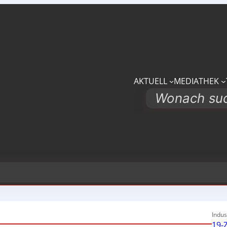
AKTUELL
MEDIATHEK
Search
Indus
19-Z