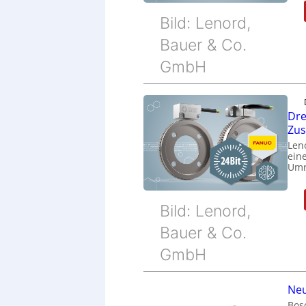
Bild: Lenord,
Bauer & Co.
GmbH
Dre
Zu
Len
eine
Umr
Bild: Lenord,
Bauer & Co.
GmbH
Neu
Bos