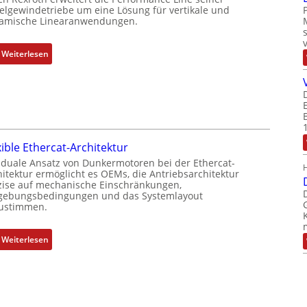
o
e
elgewindetriebe um eine Lösung für vertikale und
amische Linearanwendungen.
s
r
i
k
t
o
:
Weiterlesen
i
m
N
o
b
e
n
i
u
s
n
e
m
i
r
e
e
M
xible Ethercat-Architektur
s
r
u
 duale Ansatz von Dunkermotoren bei der Ethercat-
s
t
t
hitektur ermöglicht es OEMs, die Antriebsarchitektur
u
P
t
zise auf mechanische Einschränkungen,
n
o
ebungsbedingungen und das Systemlayout
e
ustimmen.
g
s
r
u
i
t
n
t
:
Weiterlesen
y
d
i
F
p
Z
o
l
s
u
n
e
o
s
s
x
r