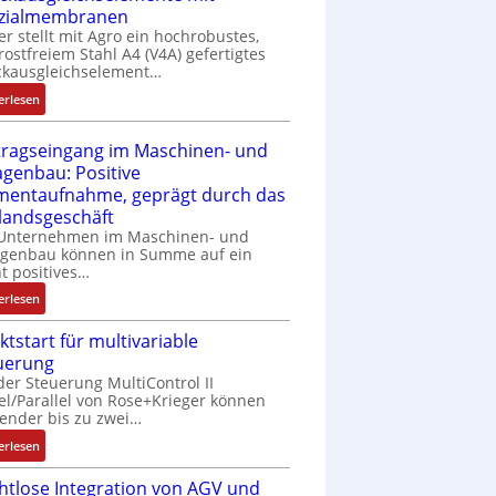
P
o
zialmembranen
C
C
d
er stellt mit Agro ein hochrobustes,
6
l
u
rostfreiem Stahl A4 (V4A) gefertigtes
2
ä
l
ckausgleichselement…
4
s
e
:
4
erlesen
s
b
D
3
t
r
r
-
tragseingang im Maschinen- und
s
i
u
Z
agenbau: Positive
i
n
c
e
entaufnahme, geprägt durch das
c
g
k
r
landsgeschäft
h
e
a
t
 Unternehmen im Maschinen- und
f
n
u
i
agenbau können in Summe auf ein
l
4
s
f
ht positives…
e
G
g
i
x
:
u
erlesen
l
z
i
A
n
e
i
ktstart für multivariable
b
u
d
i
e
uerung
e
f
5
c
r
der Steuerung MultiControl II
l
t
G
h
u
el/Parallel von Rose+Krieger können
f
r
a
s
n
ender bis zu zwei…
ü
a
u
e
g
:
r
g
erlesen
f
l
b
M
d
s
d
e
e
htlose Integration von AGV und
a
i
e
e