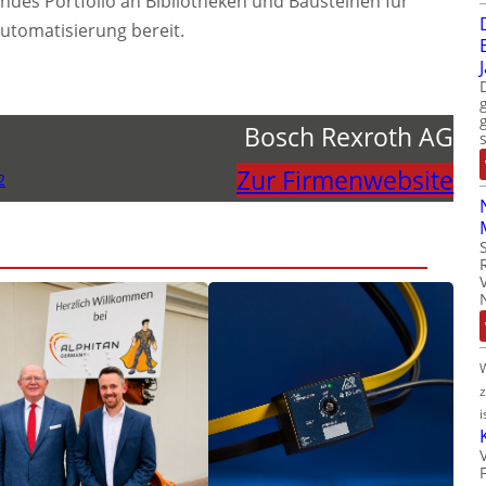
ndes Portfolio an Bibliotheken und Bausteinen für
utomatisierung bereit.
Bosch Rexroth AG
Zur Firmenwebsite
2
i