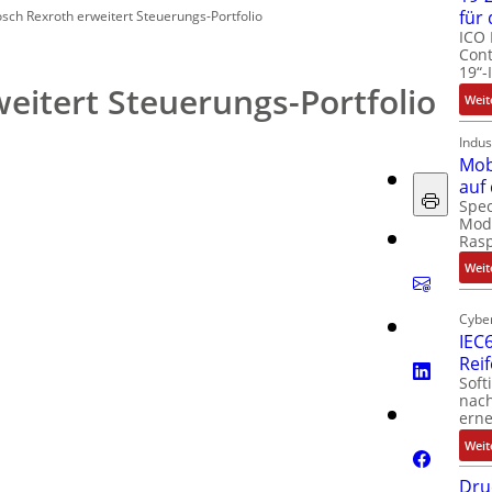
für
sch Rexroth erweitert Steuerungs-Portfolio
ICO 
Cont
19“-
eitert Steuerungs-Portfolio
Weit
Indus
Mob
auf
Spec
Modu
Ras
Weit
Cyber
IEC6
Rei
Soft
nach
erne
Weit
Dru