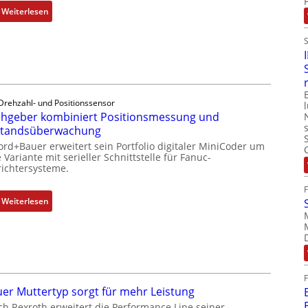
:
Weiterlesen
D
r
e
h
g
e
Drehzahl- und Positionssensor
b
hgeber kombiniert Positionsmessung und
e
standsüberwachung
r
ord+Bauer erweitert sein Portfolio digitaler MiniCoder um
k
 Variante mit serieller Schnittstelle für Fanuc-
ichtersysteme.
o
m
b
:
Weiterlesen
i
D
n
r
i
e
e
h
r
g
t
e
er Muttertyp sorgt für mehr Leistung
P
b
ch Rexroth erweitert die Performance Line seiner