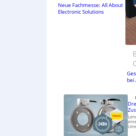
Neue Fachmesse: All About
Electronic Solutions
B
Ges
bei
Dre
Zu
Len
eine
Umr