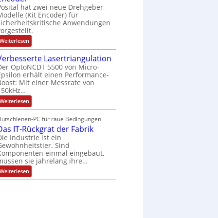
h
r
n
Posital hat zwei neue Drehgeber-
ä
l
e
g
l
Modelle (Kit Encoder) für
o
t
sicherheitskritische Anwendungen
e
s
S
e
vorgestellt.
w
c
F
ä
:
Weiterlesen
h
a
B
u
n
h
a
t
g
Verbesserte Lasertriangulation
l
t
z
s
Der OptoNCDT 5500 von Micro-
t
t
l
c
Epsilon erhält einen Performance-
e
a
h
r
Boost: Mit einer Messrate von
c
a
i
k
150kHz…
l
e
b
t
:
Weiterlesen
l
e
u
V
o
s
n
e
s
c
g
Hutschienen-PC für raue Bedingungen
r
e
h
Das IT-Rückgrat der Fabrik
b
M
i
e
u
Die Industrie ist ein
c
s
l
h
Gewohnheitstier. Sind
s
t
t
Komponenten einmal eingebaut,
e
i
u
müssen sie jahrelang ihre…
r
t
n
t
u
g
:
Weiterlesen
e
r
f
D
L
n
ü
a
a
-
r
s
s
K
r
I
e
i
a
T
r
t
u
-
t
E