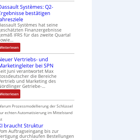
R
c
s
o
Dassault Systèmes: Q2-
S
a
o
h
o
n
t
g
Ergebnisse bestätigen
s
e
r
v
e
e
Jahresziele
e
r
-
o
u
n
Dassault Systèmes hat seine
S
e
I
n
geschätzten Finanzergebnisse
e
b
y
E
n
gemäß IFRS für das zweite Quartal
A
r
a
s
n
sowie…
t
G
u
u
t
t
e
V
:
n
Weiterlesen
:
e
w
g
u
D
g
P
m
i
r
n
Neuer Vertriebs- und
a
o
t
c
a
d
Marketingleiter bei SPN
s
s
e
k
t
R
Seit Juni verantwortet Max
s
i
c
l
Rossdeutscher die Bereiche
i
o
a
t
h
u
Vertrieb und Marketing des
o
b
u
i
n
Nördlinger Getriebe-…
n
n
o
l
v
i
g
i
:
t
Weiterlesen
t
e
k
n
N
i
S
M
-
F
e
k
Warum Prozessmodellierung der Schlüssel
y
o
G
a
u
zur echten Automatisierung im Mittelstand
s
m
e
n
e
t
e
st
s
u
r
è
KI braucht Struktur
n
c
c
V
m
Vom Auftragseingang bis zur
t
h
C
e
Fertigung durchlaufen Bestellungen
e
a
ä