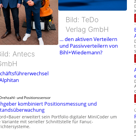
Bild: TeDo
Verlag GmbH
… den aktiven Verteilern
und Passivverteilern von
Bihl+Wiedemann?
ild: Antecs
GmbH
chäftsführerwechsel
 Alphitan
Drehzahl- und Positionssensor
hgeber kombiniert Positionsmessung und
standsüberwachung
ord+Bauer erweitert sein Portfolio digitaler MiniCoder um
 Variante mit serieller Schnittstelle für Fanuc-
ichtersysteme.