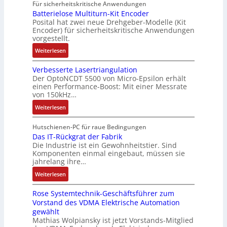
e
4
A
Für sicherheitskritische Anwendungen
e
u
g
n
,
u
Batterielose Multiturn-Kit Encoder
i
:
Posital hat zwei neue Drehgeber-Modelle (Kit
s
3
t
t
P
Encoder) für sicherheitskritische Anwendungen
o
M
o
e
o
vorgestellt.
r
i
m
r
s
:
l
l
Weiterlesen
a
b
i
B
o
l
t
e
t
Verbesserte Lasertriangulation
a
s
i
i
i
i
Der OptoNCDT 5500 von Micro-Epsilon erhält
t
e
o
o
S
v
einen Performance-Boost: Mit einer Messrate
t
F
n
n
P
e
von 150kHz…
e
a
e
e
N
M
:
Weiterlesen
r
n
n
x
o
V
i
g
A
p
m
e
Hutschienen-PC für raue Bedingungen
e
s
r
a
e
r
Das IT-Rückgrat der Fabrik
l
c
b
n
n
Die Industrie ist ein Gewohnheitstier. Sind
b
o
h
e
d
t
Komponenten einmal eingebaut, müssen sie
e
s
a
i
i
a
jahrelang ihre…
s
e
l
t
e
u
:
s
Weiterlesen
M
t
s
r
f
D
e
u
u
k
t
n
Rose Systemtechnik-Geschäftsführer zum
a
r
l
n
r
a
Vorstand des VDMA Elektrische Automation
s
t
t
g
ä
h
gewählt
I
e
i
f
m
Mathias Wolpiansky ist jetzt Vorstands-Mitglied
T
L
t
t