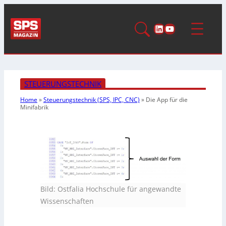
LinkedIn
YouTube
STEUERUNGSTECHNIK
Home
»
Steuerungstechnik (SPS, IPC, CNC)
»
Die App für die
Minifabrik
Bild: Ostfalia Hochschule für angewandte
Wissenschaften