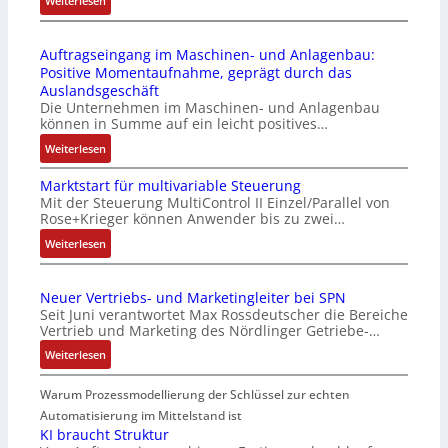
Weiterlesen
l
E
o
i
s
Auftragseingang im Maschinen- und Anlagenbau:
n
e
Positive Momentaufnahme, geprägt durch das
f
I
Auslandsgeschäft
a
n
Die Unternehmen im Maschinen- und Anlagenbau
c
t
können in Summe auf ein leicht positives…
h
e
:
Weiterlesen
e
g
A
S
r
Marktstart für multivariable Steuerung
u
e
a
Mit der Steuerung MultiControl II Einzel/Parallel von
f
n
t
Rose+Krieger können Anwender bis zu zwei…
t
s
i
r
:
Weiterlesen
o
o
a
M
r
n
g
a
-
v
Neuer Vertriebs- und Marketingleiter bei SPN
s
r
I
o
Seit Juni verantwortet Max Rossdeutscher die Bereiche
e
k
n
n
Vertrieb und Marketing des Nördlinger Getriebe-…
i
t
t
A
:
Weiterlesen
n
s
e
G
N
g
t
g
V
e
Warum Prozessmodellierung der Schlüssel zur echten
a
a
r
u
u
n
r
Automatisierung im Mittelstand ist
a
n
e
g
t
KI braucht Struktur
t
d