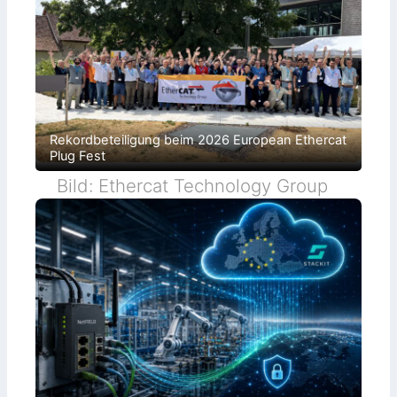
e
n
Rekordbeteiligung beim 2026 European Ethercat
Plug Fest
Bild: Ethercat Technology Group