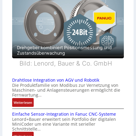
Drehgeber kombiniert Positionsmessung und
Zustandsüberwachung
Bild: Lenord, Bauer & Co. GmbH
Drahtlose Integration von AGV und Robotik
Die Produktfamilie von Modibus zur Vernetzung von
Maschinen- und Anlagensteuerungen ermöglicht die
Fernwartung…
:
Weiterlesen
D
Einfache Sensor-Integration in Fanuc CNC-Systeme
r
Lenord+Bauer erweitert sein Portfolio der digitalen
a
MiniCoder um eine Variante mit serieller
h
Schnittstelle…
t
: