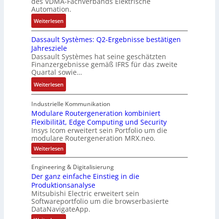
e
des VDMA-Fachverbands Elektrische
-
a
u
e
Automation.
,
R
s
r
g
:
Weiterlesen
ü
e
n
e
R
c
r
-
p
Dassault Systèmes: Q2-Ergebnisse bestätigen
o
k
t
K
r
Jahresziele
s
g
r
i
Dassault Systèmes hat seine geschätzten
ä
e
r
i
t
Finanzergebnisse gemäß IFRS für das zweite
g
S
a
a
E
Quartal sowie…
t
y
t
n
n
d
:
Weiterlesen
s
d
g
c
u
D
t
e
u
o
r
a
Industrielle Kommunikation
e
r
l
d
c
s
Modulare Routergeneration kombiniert
m
F
a
e
h
Flexibilität, Edge Computing und Security
s
t
a
t
r
Insys Icom erweitert sein Portfolio um die
d
a
e
b
i
modulare Routergeneration MRX.neo.
a
u
c
r
o
:
Weiterlesen
s
l
h
i
n
M
A
t
n
o
k
Engineering & Digitalisierung
u
S
d
i
Der ganz einfache Einstieg in die
u
s
y
k
l
Produktionsanalyse
l
s
-
a
Mitsubishi Electric erweitert sein
a
t
r
G
Softwareportfolio um die browserbasierte
e
n
è
e
DataNavigateApp.
R
d
m
s
o