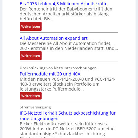
u
Bis 2036 fehlen 4,3 Millionen Arbeitskräfte
I
e
i
:
l
ä
c
Der Renteneintritt der Babyboomer trifft den
b
M
e
Q
u
f
deutschen Arbeitsmarkt stärker als bislang
C
r
o
b
2
n
t
befürchtet: Bis…
N
a
m
s
-
g
s
C
:
Weiterlesen
u
e
-
E
f
-
B
c
n
u
r
ü
All About Automation expandiert
S
i
h
t
n
g
h
Die Messereihe All About Automation findet
y
s
t
a
d
e
r
2027 erstmals in den Niederlanden statt. Und…
s
2
S
u
M
b
e
t
0
:
Weiterlesen
t
f
a
n
r
e
3
A
r
n
r
i
z
m
6
l
Überbrückung von Netzunterbrechnungen
u
a
k
s
u
e
f
l
Puffermodule mit 20 und 40A
k
h
e
s
m
Mit den neuen PCC-1424-200-0 und PCC-1424-
e
A
t
m
t
e
V
400-0 erweitert Block sein Portfolio um
h
b
u
e
i
b
o
leistungsstarke Puffermodule…
l
o
r
,
n
e
r
:
Weiterlesen
e
u
g
g
s
s
P
n
t
e
l
u
t
t
Stromversorgung
4
A
f
p
e
ä
a
IPC-Netzteil erhält Schutzlackbeschichtung für
f
,
u
r
i
t
e
n
raue Umgebungen
3
t
ä
t
r
i
d
Bicker Elektronik erweitert sein lüfterloses
m
M
o
g
e
g
200W-Industrie-PC-Netzteil BEP-520C um eine
d
o
i
m
t
r
standardmäßige Schutzlackbeschichtung
e
d
e
l
a