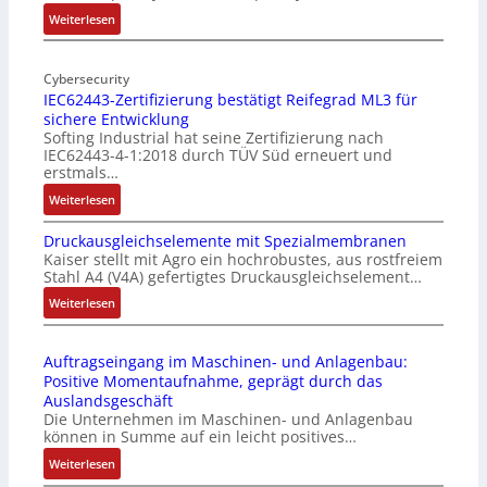
l
:
Weiterlesen
-
M
I
o
n
Cybersecurity
b
IEC62443-Zertifizierung bestätigt Reifegrad ML3 für
d
i
sichere Entwicklung
u
l
Softing Industrial hat seine Zertifizierung nach
s
f
IEC62443-4-1:2018 durch TÜV Süd erneuert und
t
u
erstmals…
r
n
:
Weiterlesen
i
k
I
e
m
Druckausgleichselemente mit Spezialmembranen
E
-
o
Kaiser stellt mit Agro ein hochrobustes, aus rostfreiem
C
P
d
Stahl A4 (V4A) gefertigtes Druckausgleichselement…
6
C
u
2
:
Weiterlesen
l
l
4
D
ä
e
4
r
s
b
Auftragseingang im Maschinen- und Anlagenbau:
3
u
s
r
Positive Momentaufnahme, geprägt durch das
-
c
t
i
Auslandsgeschäft
Z
k
s
n
Die Unternehmen im Maschinen- und Anlagenbau
e
a
i
g
können in Summe auf ein leicht positives…
r
u
c
e
:
Weiterlesen
t
s
h
n
A