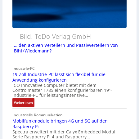
Bild: TeDo Verlag GmbH
… den aktiven Verteilern und Passivverteilern von
Bihl+Wiedemann?
Industrie-PC
19-Zoll-Industrie-PC lässt sich flexibel für die
Anwendung konfigurieren
ICO Innovative Computer bietet mit dem
Controlmaster 1785 einen konfigurierbaren 19“-
Industrie-PC für leistungsintensive…
:
Weiterlesen
1
9
Industrielle Kommunikation
-
Mobilfunkmodule bringen 4G und 5G auf den
Raspberry Pi
Z
Spectra erweitert mit der Calyx Embedded Modul
o
Serie Raspberry Pi 4 und Raspberry…
l