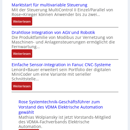
i
g
f
4
Marktstart für multivariable Steuerung
u
f
l
l
G
Mit der Steuerung MultiControl II Einzel/Parallel von
f
i
e
e
u
Rose+Krieger können Anwender bis zu zwei…
t
z
i
x
n
r
:
Weiterlesen
i
c
i
d
a
M
e
h
b
5
Drahtlose Integration von AGV und Robotik
g
a
r
s
e
G
Die Produktfamilie von Modibus zur Vernetzung von
s
r
u
e
l
a
Maschinen- und Anlagensteuerungen ermöglicht die
e
k
n
l
f
u
Fernwartung…
i
t
g
e
ü
f
:
Weiterlesen
n
s
b
m
r
d
D
g
t
e
e
d
e
Einfache Sensor-Integration in Fanuc CNC-Systeme
r
a
a
s
n
i
n
Lenord+Bauer erweitert sein Portfolio der digitalen
a
n
r
t
t
e
R
MiniCoder um eine Variante mit serieller
h
g
t
ä
e
A
Schnittstelle…
a
t
i
f
t
m
n
s
:
Weiterlesen
l
m
ü
i
i
w
p
E
o
M
r
g
t
e
b
i
s
a
m
t
S
n
e
Rose Systemtechnik-Geschäftsführer zum
n
e
s
u
R
p
d
r
Vorstand des VDMA Elektrische Automation
f
I
c
l
e
e
u
gewählt
r
a
n
h
t
i
z
Mathias Wolpiansky ist jetzt Vorstands-Mitglied
n
y
c
t
i
i
des VDMA-Fachverbands Elektrische
f
i
g
P
h
e
Automation.
n
v
e
a
k
i
e