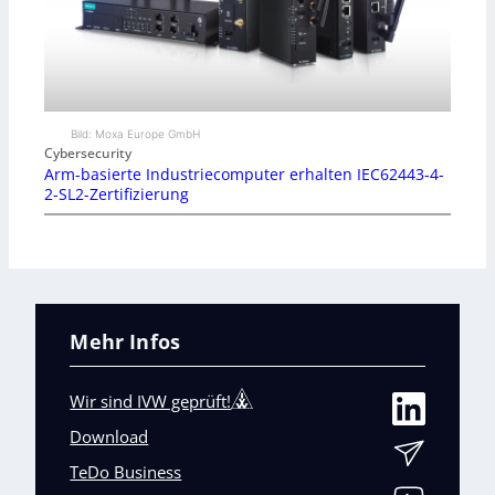
Bild: Moxa Europe GmbH
Cybersecurity
Arm-basierte Industriecomputer erhalten IEC62443-4-
2-SL2-Zertifizierung
Mehr Infos
Wir sind IVW geprüft!
Download
TeDo Business