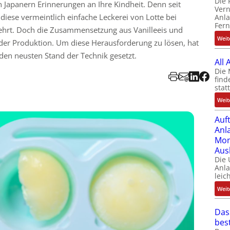
Die 
Japanern Erinnerungen an Ihre Kindheit. Denn seit
Ver
 diese vermeintlich einfache Leckerei von Lotte bei
Anla
Fer
ehrt. Doch die Zusammensetzung aus Vanilleeis und
Weit
der Produktion. Um diese Herausforderung zu lösen, hat
den neusten Stand der Technik gesetzt.
All
Die 
find
stat
Weit
Auf
Anl
Mom
Aus
Die
Anl
leic
Weit
Das
bes