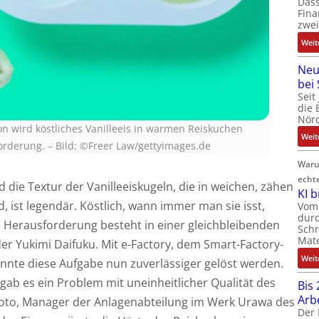
Dass
Fina
zwei
Weit
Neu
bei
Seit
die 
Nörd
ion wird köstliches Vanilleeis in warmen Reiskuchen
Weit
forderung.
–
Bild: ©Freer Law/gettyimages.de
Waru
echt
die Textur der Vanilleeiskugeln, die in weichen, zähen
KI 
, ist legendär. Köstlich, wann immer man sie isst,
Vom 
durc
e Herausforderung besteht in einer gleichbleibenden
Schr
Mate
er Yukimi Daifuku. Mit e-Factory, dem Smart-Factory-
Weit
onnte diese Aufgabe nun zuverlässiger gelöst werden.
gab es ein Problem mit uneinheitlicher Qualität des
Bis 
Arb
moto, Manager der Anlagenabteilung im Werk Urawa des
Der 