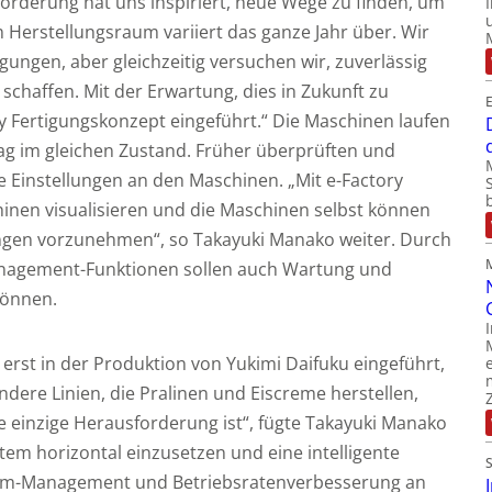
orderung hat uns inspiriert, neue Wege zu finden, um
 Herstellungsraum variiert das ganze Jahr über. Wir
ngen, aber gleichzeitig versuchen wir, zuverlässig
chaffen. Mit der Erwartung, dies in Zukunft zu
ry Fertigungskonzept eingeführt.“ Die Maschinen laufen
Tag im gleichen Zustand. Früher überprüften und
ie Einstellungen an den Maschinen. „Mit e-Factory
inen visualisieren und die Maschinen selbst können
en vorzunehmen“, so Takayuki Manako weiter. Durch
agement-Funktionen sollen auch Wartung und
können.
erst in der Produktion von Yukimi Daifuku eingeführt,
ndere Linien, die Pralinen und Eiscreme herstellen,
e einzige Herausforderung ist“, fügte Takayuki Manako
ystem horizontal einzusetzen und eine intelligente
ptom-Management und Betriebsratenverbesserung an