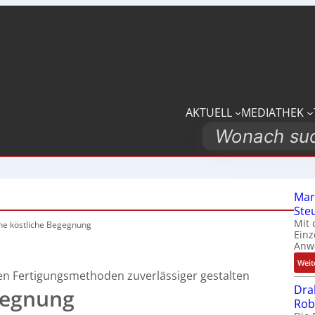
AKTUELL
MEDIATHEK
Search
Mar
Ste
Mit 
ne köstliche Begegnung
Einz
Anw
Weit
en Fertigungsmethoden zuverlässiger gestalten
Dra
gegnung
Rob