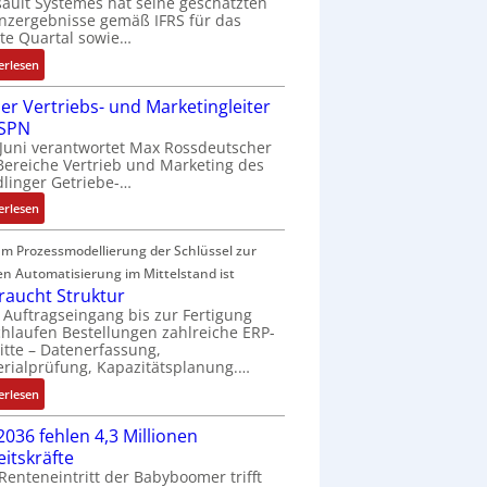
ault Systèmes hat seine geschätzten
n
t
a
r
nzergebnisse gemäß IFRS für das
v
e
t
a
te Quartal sowie…
o
u
i
g
:
erlesen
n
e
o
s
D
A
r
n
e
er Vertriebs- und Marketingleiter
a
G
u
e
i
 SPN
s
V
n
x
n
 Juni verantwortet Max Rossdeutscher
s
u
g
p
g
Bereiche Vertrieb und Marketing des
a
n
a
a
linger Getriebe-…
u
d
n
n
:
l
erlesen
R
d
g
N
t
o
i
i
e
S
m Prozessmodellierung der Schlüssel zur
b
e
m
u
y
en Automatisierung im Mittelstand ist
o
r
M
e
s
braucht Struktur
t
t
a
r
t
Auftragseingang bis zur Fertigung
i
s
hlaufen Bestellungen zahlreiche ERP-
V
è
k
c
itte – Datenerfassung,
e
m
rialprüfung, Kapazitätsplanung.…
h
r
e
i
:
t
erlesen
s
n
K
r
:
e
2036 fehlen 4,3 Millionen
I
i
Q
n
eitskräfte
b
e
2
-
Renteneintritt der Babyboomer trifft
r
b
-