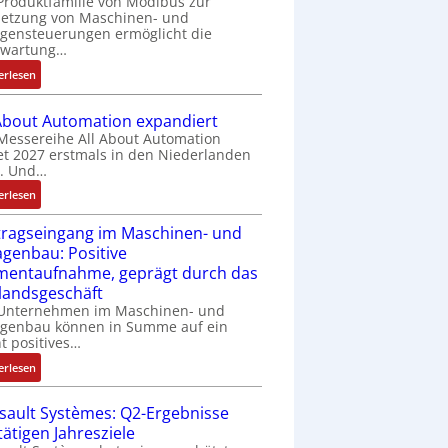
Produktfamilie von Modibus zur
k
netzung von Maschinen- und
t
gensteuerungen ermöglicht die
s
nwartung…
t
:
erlesen
a
D
r
r
t
 About Automation expandiert
a
f
Messereihe All About Automation
h
et 2027 erstmals in den Niederlanden
ü
t. Und…
t
r
l
m
:
erlesen
o
u
A
s
l
tragseingang im Maschinen- und
l
e
t
agenbau: Positive
l
I
i
entaufnahme, geprägt durch das
A
n
v
b
landsgeschäft
t
a
o
 Unternehmen im Maschinen- und
e
r
agenbau können in Summe auf ein
u
g
ht positives…
i
t
r
a
A
:
erlesen
a
b
u
A
t
l
t
u
sault Systèmes: Q2-Ergebnisse
i
e
o
f
tätigen Jahresziele
o
S
m
t