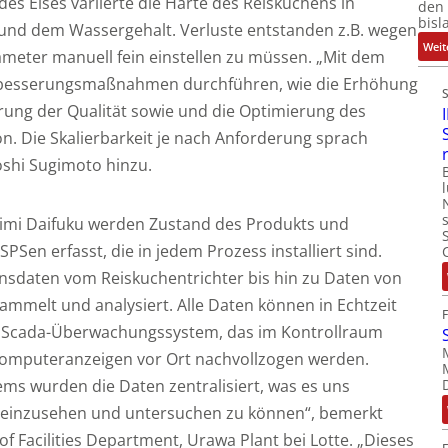
des Eises variierte die Härte des Reiskuchens in
den 
bisl
und dem Wassergehalt. Verluste entstanden z.B. wegen
Weit
meter manuell fein einstellen zu müssen. „Mit dem
rbesserungsmaßnahmen durchführen, wie die Erhöhung
rung der Qualität sowie und die Optimierung des
n. Die Skalierbarkeit je nach Anforderung sprach
roshi Sugimoto hinzu.
ukimi Daifuku werden Zustand des Produkts und
PSen erfasst, die in jedem Prozess installiert sind.
sdaten vom Reiskuchentrichter bis hin zu Daten von
mmelt und analysiert. Alle Daten können in Echtzeit
e Scada-Überwachungssystem, das im Kontrollraum
r Computeranzeigen vor Ort nachvollzogen werden.
ems wurden die Daten zentralisiert, was es uns
it einzusehen und untersuchen zu können“, bemerkt
f Facilities Department, Urawa Plant bei Lotte. „Dieses