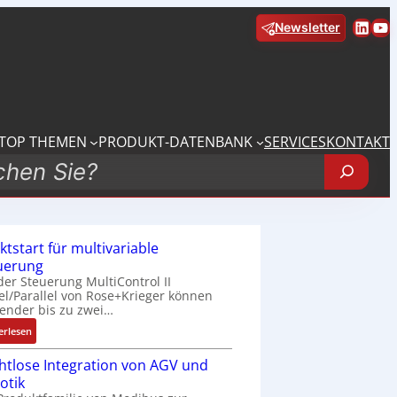
Linke
Yo
Newsletter
TOP THEMEN
PRODUKT-DATENBANK
SERVICES
KONTAKT
ktstart für multivariable
uerung
der Steuerung MultiControl II
el/Parallel von Rose+Krieger können
ender bis zu zwei…
:
erlesen
M
htlose Integration von AGV und
a
otik
r