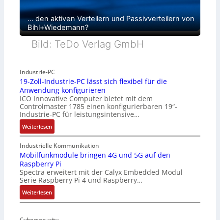
… den aktiven Verteilern und Passivverteilern von
Bihl+Wiedemann?
Bild: TeDo Verlag GmbH
Industrie-PC
19-Zoll-Industrie-PC lässt sich flexibel für die
Anwendung konfigurieren
ICO Innovative Computer bietet mit dem
Controlmaster 1785 einen konfigurierbaren 19“-
Industrie-PC für leistungsintensive…
:
Weiterlesen
1
9
Industrielle Kommunikation
-
Mobilfunkmodule bringen 4G und 5G auf den
Raspberry Pi
Z
Spectra erweitert mit der Calyx Embedded Modul
o
Serie Raspberry Pi 4 und Raspberry…
l
l
:
Weiterlesen
-
M
I
o
n
Cybersecurity
b