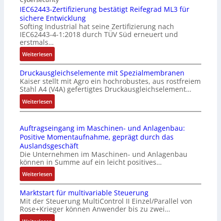
IEC62443-Zertifizierung bestätigt Reifegrad ML3 für
d
i
sichere Entwicklung
u
l
Softing Industrial hat seine Zertifizierung nach
s
f
IEC62443-4-1:2018 durch TÜV Süd erneuert und
t
u
erstmals…
r
n
:
Weiterlesen
i
k
I
e
m
Druckausgleichselemente mit Spezialmembranen
E
-
o
Kaiser stellt mit Agro ein hochrobustes, aus rostfreiem
C
P
d
Stahl A4 (V4A) gefertigtes Druckausgleichselement…
6
C
u
2
:
Weiterlesen
l
l
4
D
ä
e
4
r
s
b
Auftragseingang im Maschinen- und Anlagenbau:
3
u
s
r
Positive Momentaufnahme, geprägt durch das
-
c
t
i
Auslandsgeschäft
Z
k
s
n
Die Unternehmen im Maschinen- und Anlagenbau
e
a
i
g
können in Summe auf ein leicht positives…
r
u
c
e
:
Weiterlesen
t
s
h
n
A
i
g
f
4
Marktstart für multivariable Steuerung
u
f
l
l
G
Mit der Steuerung MultiControl II Einzel/Parallel von
f
i
e
e
u
Rose+Krieger können Anwender bis zu zwei…
t
z
i
x
n
r
: