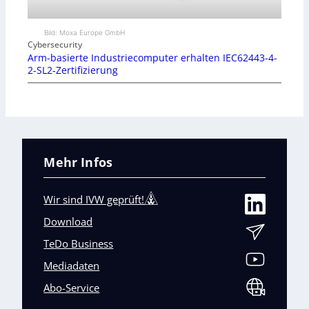
Bild: Moxa Europe GmbH
Cybersecurity
Arm-basierte Industriecomputer erhalten IEC62443-4-
2-SL2-Zertifizierung
Mehr Infos
Wir sind IVW geprüft!
Download
TeDo Business
Mediadaten
Abo-Service