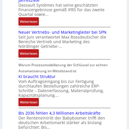
Jahresziele
6
s
i
b
f
r
Dassault Systèmes hat seine geschätzten
n
2
o
o
l
Finanzergebnisse gemäß IFRS für das zweite
l
a
d
4
r
n
Quartal sowie…
e
e
n
s
4
-
v
S
x
e
:
Weiterlesen
ü
3
I
o
t
i
n
D
b
-
n
n
e
b
Neuer Vertriebs- und Marketingleiter bei SPN
a
e
Z
t
A
u
Seit Juni verantwortet Max Rossdeutscher die
e
s
r
e
e
G
Bereiche Vertrieb und Marketing des
e
l
s
w
r
g
Nördlinger Getriebe-…
V
r
f
a
a
t
r
u
u
ü
:
Weiterlesen
u
c
i
a
n
n
r
N
l
h
f
t
d
g
d
e
Warum Prozessmodellierung der Schlüssel zur echten
t
u
i
i
R
i
u
S
Automatisierung im Mittelstand ist
n
z
o
o
e
e
y
KI braucht Struktur
g
i
n
b
A
r
Vom Auftragseingang bis zur Fertigung
s
e
i
o
durchlaufen Bestellungen zahlreiche ERP-
n
V
t
r
n
t
Schritte – Datenerfassung, Materialprüfung,
w
e
è
u
Kapazitätsplanung.…
F
i
e
r
m
n
a
k
:
Weiterlesen
n
t
e
g
n
K
d
r
s
b
u
Bis 2036 fehlen 4,3 Millionen Arbeitskräfte
I
u
i
:
e
c
Der Renteneintritt der Babyboomer trifft den
b
n
e
Q
s
C
deutschen Arbeitsmarkt stärker als bislang
r
g
b
2
befürchtet: Bis…
t
N