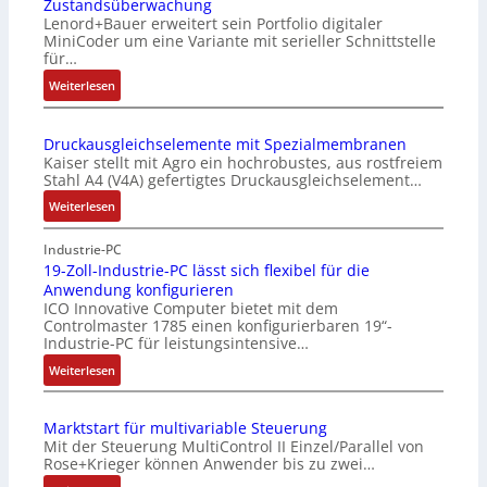
Zustandsüberwachung
i
Lenord+Bauer erweitert sein Portfolio digitaler
l
MiniCoder um eine Variante mit serieller Schnittstelle
f
für…
u
:
Weiterlesen
n
D
k
r
m
Druckausgleichselemente mit Spezialmembranen
e
o
Kaiser stellt mit Agro ein hochrobustes, aus rostfreiem
h
d
Stahl A4 (V4A) gefertigtes Druckausgleichselement…
g
u
:
Weiterlesen
e
l
D
b
e
r
Industrie-PC
e
b
u
19-Zoll-Industrie-PC lässt sich flexibel für die
r
r
Anwendung konfigurieren
c
k
i
ICO Innovative Computer bietet mit dem
k
o
n
Controlmaster 1785 einen konfigurierbaren 19“-
a
m
g
Industrie-PC für leistungsintensive…
u
b
e
:
Weiterlesen
s
i
n
1
g
n
4
9
l
i
G
Marktstart für multivariable Steuerung
-
e
e
u
Mit der Steuerung MultiControl II Einzel/Parallel von
Z
i
r
n
Rose+Krieger können Anwender bis zu zwei…
o
c
t
d