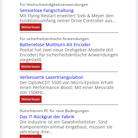
h
i
P
n
n
P
r
Für Hochschwindigkeitsanwendungen
C
e
n
e
e
N
Sensorlose Fangschaltung
-
e
r
g
n
x
N
Mit Flying Restart erweitert Sieb & Meyer den
s
e
a
e
A
p
Funktionsumfang seiner Drive Controller aus…
z
t
E
n
r
a
:
z
Weiterlesen
i
n
g
S
b
t
n
e
t
e
e
i
e
d
Für sicherheitskritische Anwendungen
l
n
i
w
m
i
i
Batterielose Multiturn-Kit Encoder
s
l
e
i
M
o
e
t
e
Posital hat zwei neue Drehgeber-Modelle (Kit
r
r
c
a
Encoder) für sicherheitskritische Anwendungen
s
r
l
h
k
vorgestellt.
s
k
t
o
ä
l
c
s
l
:
Weiterlesen
r
e
t
B
u
h
ä
F
S
a
n
Verbesserte Lasertriangulation
i
f
a
c
t
Der OptoNCDT 5500 von Micro-Epsilon erhält
g
n
n
h
t
t
einen Performance-Boost: Mit einer Messrate
g
u
e
e
e
s
t
von 150kHz…
r
n
c
z
i
:
Weiterlesen
h
-
l
e
V
a
a
l
u
e
l
c
o
Hutschienen-PC für raue Bedingungen
r
n
t
k
s
Das IT-Rückgrat der Fabrik
b
u
b
d
e
e
Die Industrie ist ein Gewohnheitstier. Sind
n
e
M
A
s
g
Komponenten einmal eingebaut, müssen sie
s
u
s
n
c
l
jahrelang ihre…
e
h
t
l
r
: