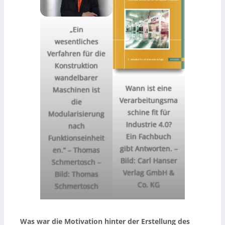
„Ein
wesentliches
Verfahren für die
Konstruktion
wandelbarer
Wann ist eine
Maschinen ist
Verarbeitungsma
die
schine fit für
Modularisierung
Industrie 4.0?
nach
Ein Fachbuch
Funktionseinheit
gibt Antworten.
–
en.“ – Thomas
Bild: Carl Hanser
Schmertosch
–
Verlag GmbH &
Bild: Thomas
Co. KG
Schmertosch
Was war die Motivation hinter der Erstellung des