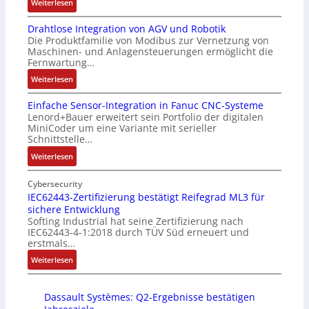
:
Weiterlesen
l
h
P
5
M
l
s
o
G
Drahtlose Integration von AGV und Robotik
a
-
e
s
a
Die Produktfamilie von Modibus zur Vernetzung von
r
I
l
i
u
Maschinen- und Anlagensteuerungen ermöglicht die
k
n
e
t
f
Fernwartung…
t
d
m
i
d
:
Weiterlesen
s
u
e
o
e
D
t
s
n
n
n
Einfache Sensor-Integration in Fanuc CNC-Systeme
r
a
t
t
s
R
Lenord+Bauer erweitert sein Portfolio der digitalen
a
r
r
e
m
a
MiniCoder um eine Variante mit serieller
h
t
i
m
e
Schnittstelle…
s
t
f
e
i
s
p
:
Weiterlesen
l
ü
-
t
s
b
E
o
r
P
S
u
e
i
Cybersecurity
s
m
C
p
n
r
n
IEC62443-Zertifizierung bestätigt Reifegrad ML3 für
e
u
l
e
g
r
sichere Entwicklung
f
I
l
ä
z
u
y
Softing Industrial hat seine Zertifizierung nach
a
n
t
s
i
n
P
IEC62443-4-1:2018 durch TÜV Süd erneuert und
c
t
i
s
a
erstmals…
d
i
h
e
v
t
l
Z
:
Weiterlesen
e
g
a
s
m
u
I
S
r
r
i
e
s
E
e
a
i
c
m
t
Dassault Systèmes: Q2-Ergebnisse bestätigen
C
n
t
a
h
b
a