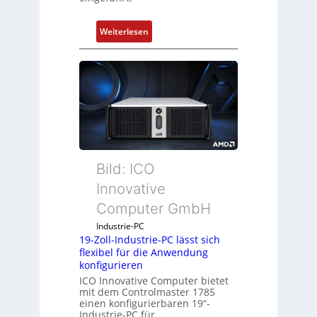
:
Weiterlesen
D
r
u
c
k
a
u
s
g
Bild: ICO
l
Innovative
e
Computer GmbH
i
c
Industrie-PC
h
19-Zoll-Industrie-PC lässt sich
flexibel für die Anwendung
s
konfigurieren
e
ICO Innovative Computer bietet
l
mit dem Controlmaster 1785
e
einen konfigurierbaren 19“-
m
Industrie-PC für