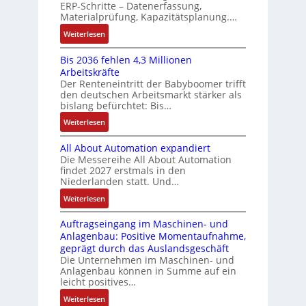
u
g
ERP-Schritte – Datenerfassung,
n
a
n
s
l
Materialprüfung, Kapazitätsplanung.…
g
n
g
e
t
b
u
:
Weiterlesen
I
u
i
e
c
K
n
n
v
s
Bis 2036 fehlen 4,3 Millionen
C
I
t
d
a
Arbeitskräfte
t
N
b
e
Z
r
Der Renteneintritt der Babyboomer trifft
ä
C
r
g
i
den deutschen Arbeitsmarkt stärker als
u
t
-
a
r
bislang befürchtet: Bis…
a
s
i
S
u
a
b
:
Weiterlesen
g
t
y
c
t
l
B
t
s
a
h
i
e
All About Automation expandiert
i
R
t
t
n
o
S
Die Messereihe All About Automation
s
e
e
S
d
n
findet 2027 erstmals in den
t
2
i
m
t
v
s
Niederlanden statt. Und…
e
0
f
e
r
o
ü
u
:
Weiterlesen
3
e
u
n
b
e
A
6
g
k
A
r
Auftragseingang im Maschinen- und
e
l
f
r
t
G
Anlagenbau: Positive Momentaufnahme,
u
l
r
e
a
u
V
geprägt durch das Auslandsgeschäft
n
A
h
w
d
r
u
Die Unternehmen im Maschinen- und
g
b
l
M
a
Anlagenbau können in Summe auf ein
n
o
e
L
c
leicht positives…
d
u
n
3
h
R
:
Weiterlesen
t
4
f