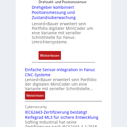
i
Drehzahl- und Positionssensor
i
s
n
Drehgeber kombiniert
e
p
Positionsmessung und
i
r
b
Zustandsüberwachung
e
e
e
Lenord+Bauer erweitert sein
r
n
Portfolio digitaler MiniCoder um
r
t
eine Variante mit serieller
r
P
Schnittstelle für Fanuc-
y
Umrichtersysteme.
o
P
s
i
i
:
Weiterlesen
t
D
i
r
Einfache Sensor-Integration in Fanuc
o
e
CNC-Systeme
n
h
Lenord+Bauer erweitert sein Portfolio
s
der digitalen MiniCoder um eine
g
Variante mit serieller Schnittstelle…
m
e
e
:
Weiterlesen
b
E
s
e
i
Cybersecurity
s
r
n
IEC62443-Zertifizierung bestätigt
u
k
Reifegrad ML3 für sichere Entwicklung
f
n
o
Softing Industrial hat seine
a
g
Zertifizierung nach IEC62443-4-1:2018
m