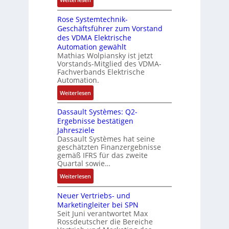
e
e
l
e
D
r
t
n
Rose Systemtechnik-
a
t
i
Geschäftsführer zum Vorstand
-
s
e
t
des VDMA Elektrische
u
I
L
u
Automation gewählt
n
T
a
r
Mathias Wolpiansky ist jetzt
d
-
s
n
Vorstands-Mitglied des VDMA-
A
R
e
Fachverbands Elektrische
-
n
ü
r
Automation.
K
l
c
t
i
:
Weiterlesen
a
k
r
t
R
g
g
i
Dassault Systèmes: Q2-
E
o
e
r
a
Ergebnisse bestätigen
n
s
n
a
n
Jahresziele
c
e
b
t
g
Dassault Systèmes hat seine
o
S
a
d
geschätzten Finanzergebnisse
u
d
y
u
gemäß IFRS für das zweite
e
l
e
s
Quartal sowie…
:
r
a
r
t
P
F
:
t
Weiterlesen
e
o
a
D
i
m
s
b
Neuer Vertriebs- und
a
o
t
i
r
Marketingleiter bei SPN
s
n
e
t
Seit Juni verantwortet Max
i
s
c
Rossdeutscher die Bereiche
i
k
a
h