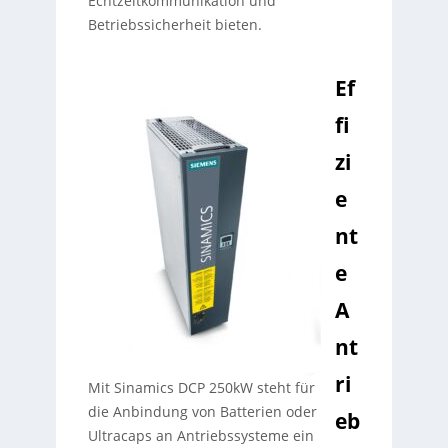
Echtzeitkommunikation und
Betriebssicherheit bieten.
Ef
fi
zi
e
nt
e
A
nt
ri
Mit Sinamics DCP 250kW steht für
die Anbindung von Batterien oder
eb
Ultracaps an Antriebssysteme ein