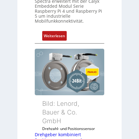
Spectra erweitert mit der Calyx
-
e
Embedded Modul Serie
P
n
Raspberry Pi 4 und Raspberry Pi
C
5 um industrielle
Mobilfunkkonnektivität.
l
ä
s
:
Weiterlesen
s
M
t
o
s
b
i
i
c
l
h
f
f
u
l
n
e
k
x
m
Bild: Lenord,
i
o
Bauer & Co.
b
d
e
GmbH
u
l
l
Drehzahl- und Positionssensor
f
e
Drehgeber kombiniert
ü