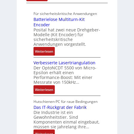
o
u
A
A
,
ü
b
n
u
u
3
r
o
Für sicherheitskritische Anwendungen
f
g
t
M
s
t
Batterielose Multiturn-Kit
t
o
i
i
i
Encoder
r
m
l
c
Posital hat zwei neue Drehgeber-
k
a
a
l
h
Modelle (Kit Encoder) für
g
t
i
sicherheitskritische
e
s
i
Anwendungen vorgestellt.
o
r
e
o
n
e
:
Weiterlesen
i
n
e
E
B
n
e
n
n
Verbesserte Lasertriangulation
a
g
x
A
Der OptoNCDT 5500 von Micro-
t
t
a
p
Epsilon erhält einen
r
w
t
n
Performance-Boost: Mit einer
a
b
i
e
Messrate von 150kHz…
g
n
e
c
r
i
d
:
Weiterlesen
i
k
i
m
i
V
t
l
e
M
e
e
s
Hutschienen-PC für raue Bedingungen
u
l
a
r
r
Das IT-Rückgrat der Fabrik
k
n
o
s
Die Industrie ist ein
t
b
r
g
s
c
Gewohnheitstier. Sind
e
ä
e
Komponenten einmal eingebaut,
h
s
f
M
müssen sie jahrelang ihre…
i
s
t
u
n
:
Weiterlesen