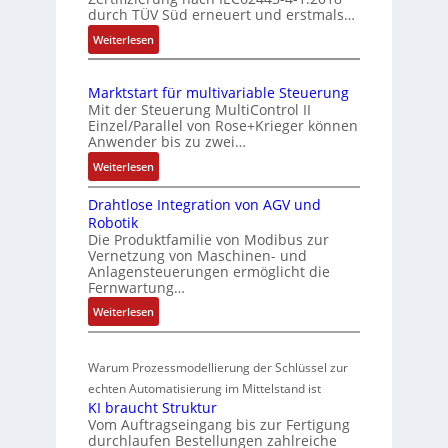
c
durch TÜV Süd erneuert und erstmals…
u
b
h
n
:
Weiterlesen
i
e
d
I
S
n
E
Z
e
i
Marktstart für multivariable Steuerung
C
n
u
e
Mit der Steuerung MultiControl II
6
s
s
r
Einzel/Parallel von Rose+Krieger können
2
o
t
Anwender bis zu zwei…
t
4
r
a
P
:
Weiterlesen
4
-
n
M
o
3
I
d
Drahtlose Integration von AGV und
a
s
-
n
Robotik
r
s
Z
i
t
Die Produktfamilie von Modibus zur
k
ü
e
e
t
Vernetzung von Maschinen- und
t
b
r
g
Anlagensteuerungen ermöglicht die
i
s
t
Fernwartung…
e
r
o
t
i
a
r
:
Weiterlesen
n
a
f
t
w
D
s
r
i
i
r
a
m
t
z
o
Warum Prozessmodellierung der Schlüssel zur
a
c
f
e
i
n
h
echten Automatisierung im Mittelstand ist
h
ü
s
e
i
KI braucht Struktur
t
u
r
s
r
n
Vom Auftragseingang bis zur Fertigung
l
m
n
u
u
durchlaufen Bestellungen zahlreiche
F
o