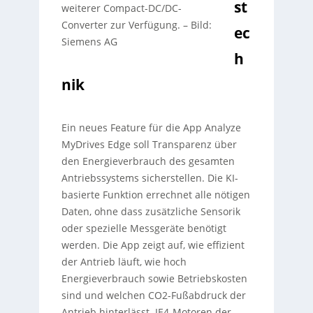
st
weiterer Compact-DC/DC-
Converter zur Verfügung.
–
Bild:
ec
Siemens AG
h
nik
Ein neues Feature für die App Analyze
MyDrives Edge soll Transparenz über
den Energieverbrauch des gesamten
Antriebssystems sicherstellen. Die KI-
basierte Funktion errechnet alle nötigen
Daten, ohne dass zusätzliche Sensorik
oder spezielle Messgeräte benötigt
werden. Die App zeigt auf, wie effizient
der Antrieb läuft, wie hoch
Energieverbrauch sowie Betriebskosten
sind und welchen CO2-Fußabdruck der
Antrieb hinterlässt. IE4-Motoren der