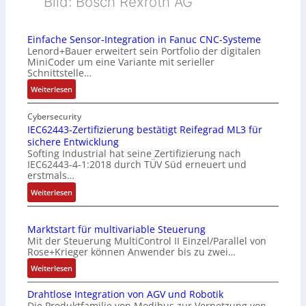
Bild: Bosch Rexroth AG
Einfache Sensor-Integration in Fanuc CNC-Systeme
Lenord+Bauer erweitert sein Portfolio der digitalen
MiniCoder um eine Variante mit serieller
Schnittstelle…
:
Weiterlesen
E
i
Cybersecurity
n
IEC62443-Zertifizierung bestätigt Reifegrad ML3 für
sichere Entwicklung
f
Softing Industrial hat seine Zertifizierung nach
a
IEC62443-4-1:2018 durch TÜV Süd erneuert und
c
erstmals…
h
:
Weiterlesen
e
I
S
E
e
Marktstart für multivariable Steuerung
C
n
Mit der Steuerung MultiControl II Einzel/Parallel von
6
s
Rose+Krieger können Anwender bis zu zwei…
2
o
:
Weiterlesen
4
r
M
4
-
Drahtlose Integration von AGV und Robotik
a
3
I
Die Produktfamilie von Modibus zur Vernetzung von