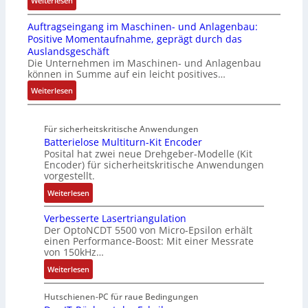
Weiterlesen
t
v
S
R
t
3
A
r
o
t
e
e
Auftragseingang im Maschinen- und Anlagenbau:
6
l
u
n
e
i
m
Positive Momentaufnahme, geprägt durch das
f
l
k
A
u
f
e
Auslandsgeschäft
e
A
t
G
e
e
Die Unternehmen im Maschinen- und Anlagenbau
h
b
u
V
r
können in Summe auf ein leicht positives…
g
l
o
r
u
u
r
:
Weiterlesen
e
u
n
n
a
A
n
t
d
g
d
u
4
A
R
M
Für sicherheitskritische Anwendungen
f
,
u
o
L
Batterielose Multiturn-Kit Encoder
t
3
t
b
3
Posital hat zwei neue Drehgeber-Modelle (Kit
r
M
o
o
Encoder) für sicherheitskritische Anwendungen
f
a
i
m
t
vorgestellt.
ü
g
l
a
i
r
:
Weiterlesen
s
l
t
k
s
B
e
i
i
i
Verbesserte Lasertriangulation
a
i
o
o
Der OptoNCDT 5500 von Micro-Epsilon erhält
c
t
n
n
n
einen Performance-Boost: Mit einer Messrate
h
t
g
e
e
von 150kHz…
e
e
a
n
x
:
r
Weiterlesen
r
n
A
p
V
e
i
g
r
a
e
E
Hutschienen-PC für raue Bedingungen
e
i
b
n
r