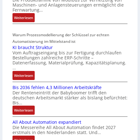
r
-
n
Maschinen- und Anlagensteuerungen ermöglicht die
k
Z
t
Fernwartung…
t
e
e
:
Weiterlesen
s
r
g
D
t
t
r
r
a
i
a
Warum Prozessmodellierung der Schlüssel zur echten
a
r
f
t
h
Automatisierung im Mittelstand ist
t
i
i
KI braucht Struktur
t
f
z
o
Vom Auftragseingang bis zur Fertigung durchlaufen
l
ü
i
n
Bestellungen zahlreiche ERP-Schritte –
o
r
e
i
Datenerfassung, Materialprüfung, Kapazitätsplanung.
s
m
r
n
…
e
u
u
F
:
Weiterlesen
I
l
n
a
K
n
t
g
n
Bis 2036 fehlen 4,3 Millionen Arbeitskräfte
I
t
i
b
u
Der Renteneintritt der Babyboomer trifft den
b
e
v
e
c
deutschen Arbeitsmarkt stärker als bislang befürchtet:
r
g
a
Bis…
s
C
a
r
r
t
N
:
Weiterlesen
u
a
i
ä
C
B
c
t
a
t
-
All About Automation expandiert
i
h
i
b
i
S
Die Messereihe All About Automation findet 2027
s
t
o
l
g
erstmals in den Niederlanden statt. Und…
y
2
S
n
e
t
s
0
: