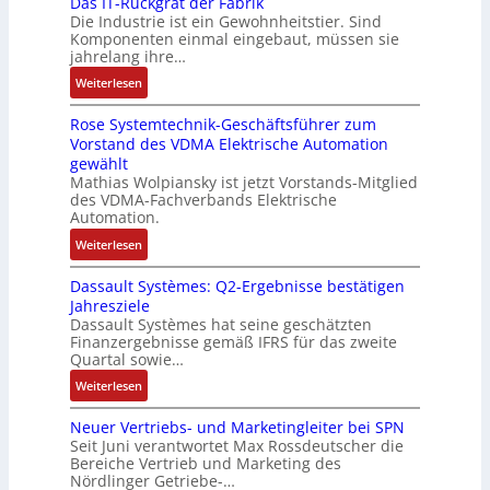
Das IT-Rückgrat der Fabrik
n
l
m
e
d
Die Industrie ist ein Gewohnheitstier. Sind
b
t
o
M
i
i
Komponenten einmal eingebaut, müssen sie
e
w
s
a
t
e
jahrelang ihre…
s
i
e
s
s
r
:
s
Weiterlesen
c
M
c
k
t
D
e
k
u
h
r
Rose Systemtechnik-Geschäftsführer zum
a
r
l
l
i
ä
Vorstand des VDMA Elektrische Automation
s
t
u
t
n
f
gewählt
I
e
n
i
e
t
Mathias Wolpiansky ist jetzt Vorstands-Mitglied
T
L
g
t
n
e
des VDMA-Fachverbands Elektrische
-
a
u
-
Automation.
R
s
r
u
:
Weiterlesen
ü
e
n
n
R
c
r
-
d
Dassault Systèmes: Q2-Ergebnisse bestätigen
o
k
t
K
A
Jahresziele
s
g
r
i
n
Dassault Systèmes hat seine geschätzten
e
r
i
t
l
Finanzergebnisse gemäß IFRS für das zweite
S
a
a
E
Quartal sowie…
a
y
t
n
n
g
:
Weiterlesen
s
d
g
c
e
D
t
e
u
o
n
Neuer Vertriebs- und Marketingleiter bei SPN
a
e
r
l
d
b
Seit Juni verantwortet Max Rossdeutscher die
s
m
F
a
e
Bereiche Vertrieb und Marketing des
a
s
t
a
t
Nördlinger Getriebe-…
r
u
a