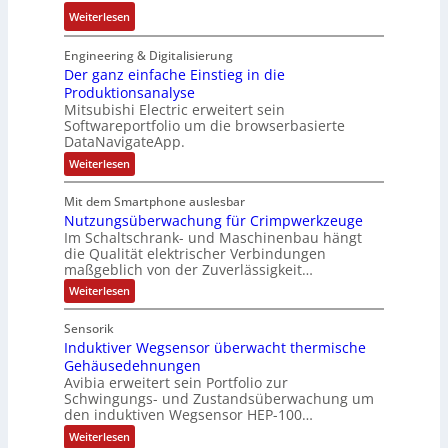
e
b
i
:
:
Weiterlesen
u
c
r
o
P
N
l
h
i
n
o
e
Engineering & Digitalisierung
t
n
k
s
u
Der ganz einfache Einstieg in die
S
i
i
Produktionsanalyse
e
y
k
Mitsubishi Electric erweitert sein
t
r
s
-
Softwareportfolio um die browserbasierte
i
V
t
G
DataNavigateApp.
v
e
è
e
:
Weiterlesen
e
r
m
s
D
M
t
e
e
c
Mit dem Smartphone auslesbar
o
r
r
s
h
Nutzungsüberwachung für Crimpwerkzeuge
g
m
i
:
ä
a
Im Schaltschrank- und Maschinenbau hängt
e
e
Q
n
f
die Qualität elektrischer Verbindungen
z
n
b
2
maßgeblich von der Zuverlässigkeit…
t
e
t
s
-
s
i
:
Weiterlesen
a
-
n
E
N
f
f
u
u
u
r
ü
Sensorik
a
t
f
n
g
h
c
Induktiver Wegsensor überwacht thermische
z
n
d
h
e
u
r
Gehäusedehnungen
e
n
a
M
b
Avibia erweitert sein Portfolio zur
e
E
g
h
a
Schwingungs- und Zustandsüberwachung um
n
i
r
s
den induktiven Wegsensor HEP-100…
m
r
n
ü
i
z
s
b
e
k
:
s
Weiterlesen
u
t
e