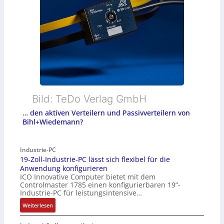
Bild: TeDo Verlag GmbH
… den aktiven Verteilern und Passivverteilern von
Bihl+Wiedemann?
Industrie-PC
19-Zoll-Industrie-PC lässt sich flexibel für die
Anwendung konfigurieren
ICO Innovative Computer bietet mit dem
Controlmaster 1785 einen konfigurierbaren 19“-
Industrie-PC für leistungsintensive…
:
Weiterlesen
1
9