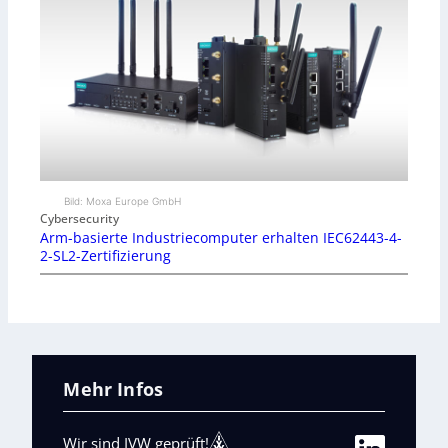
Bild: Moxa Europe GmbH
Cybersecurity
Arm-basierte Industriecomputer erhalten IEC62443-4-
2-SL2-Zertifizierung
Mehr Infos
Wir sind IVW geprüft!