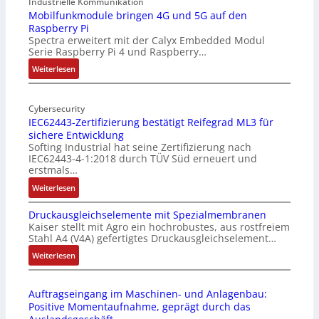
Industrielle Kommunikation
-
Mobilfunkmodule bringen 4G und 5G auf den
Raspberry Pi
Z
Spectra erweitert mit der Calyx Embedded Modul
o
Serie Raspberry Pi 4 und Raspberry…
l
l
:
Weiterlesen
-
M
I
o
n
Cybersecurity
b
IEC62443-Zertifizierung bestätigt Reifegrad ML3 für
d
i
sichere Entwicklung
u
l
Softing Industrial hat seine Zertifizierung nach
s
f
IEC62443-4-1:2018 durch TÜV Süd erneuert und
t
u
erstmals…
r
n
:
Weiterlesen
i
k
I
e
m
Druckausgleichselemente mit Spezialmembranen
E
-
o
Kaiser stellt mit Agro ein hochrobustes, aus rostfreiem
C
P
d
Stahl A4 (V4A) gefertigtes Druckausgleichselement…
6
C
u
2
:
Weiterlesen
l
l
4
D
ä
e
4
r
s
b
Auftragseingang im Maschinen- und Anlagenbau:
3
u
s
r
Positive Momentaufnahme, geprägt durch das
-
c
t
i