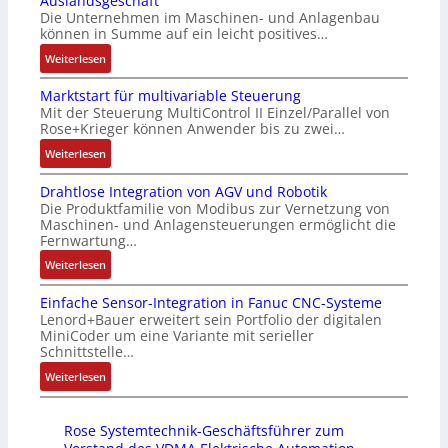
Auslandsgeschäft
Z
k
s
n
Die Unternehmen im Maschinen- und Anlagenbau
e
a
i
g
können in Summe auf ein leicht positives…
r
u
c
e
:
Weiterlesen
t
s
h
n
A
i
g
f
4
Marktstart für multivariable Steuerung
u
f
l
l
G
Mit der Steuerung MultiControl II Einzel/Parallel von
f
i
e
e
u
Rose+Krieger können Anwender bis zu zwei…
t
z
i
x
n
r
:
Weiterlesen
i
c
i
d
a
M
e
h
b
5
Drahtlose Integration von AGV und Robotik
g
a
r
s
e
G
Die Produktfamilie von Modibus zur Vernetzung von
s
r
u
e
l
a
Maschinen- und Anlagensteuerungen ermöglicht die
e
k
n
l
f
u
Fernwartung…
i
t
g
e
ü
f
:
Weiterlesen
n
s
b
m
r
d
D
g
t
e
e
d
e
Einfache Sensor-Integration in Fanuc CNC-Systeme
r
a
a
s
n
i
n
Lenord+Bauer erweitert sein Portfolio der digitalen
a
n
r
t
t
e
R
MiniCoder um eine Variante mit serieller
h
g
t
ä
e
A
Schnittstelle…
a
t
i
f
t
m
n
s
:
Weiterlesen
l
m
ü
i
i
w
p
E
o
M
r
g
t
e
b
i
s
a
m
t
S
n
e
Rose Systemtechnik-Geschäftsführer zum
n
e
s
u
R
p
d
r