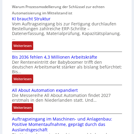
r
a
i
a
Warum Prozessmodellierung der Schlüssel zur echten
a
r
f
t
h
Automatisierung im Mittelstand ist
t
i
i
KI braucht Struktur
t
f
z
o
Vom Auftragseingang bis zur Fertigung durchlaufen
l
ü
i
n
Bestellungen zahlreiche ERP-Schritte –
o
r
e
i
Datenerfassung, Materialprüfung, Kapazitätsplanung.
s
m
r
n
…
e
u
u
F
:
Weiterlesen
I
l
n
a
K
n
t
g
n
Bis 2036 fehlen 4,3 Millionen Arbeitskräfte
I
t
i
b
u
Der Renteneintritt der Babyboomer trifft den
b
e
v
e
c
deutschen Arbeitsmarkt stärker als bislang befürchtet:
r
g
a
Bis…
s
C
a
r
r
t
N
:
Weiterlesen
u
a
i
ä
C
B
c
t
a
t
-
All About Automation expandiert
i
h
i
b
i
S
Die Messereihe All About Automation findet 2027
s
t
o
l
g
erstmals in den Niederlanden statt. Und…
y
2
S
n
e
t
s
0
:
Weiterlesen
t
v
S
R
t
3
A
r
o
t
e
e
Auftragseingang im Maschinen- und Anlagenbau:
6
l
u
n
e
i
m
Positive Momentaufnahme, geprägt durch das
f
l
k
A
u
f
e
Auslandsgeschäft
e
A
t
G
e
e