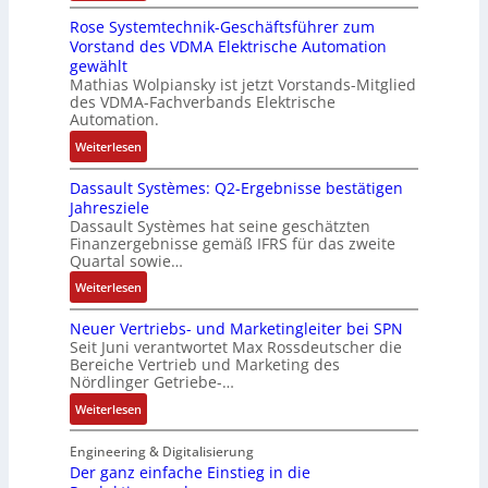
D
e
k
u
h
r
Rose Systemtechnik-Geschäftsführer zum
a
r
l
l
i
ä
Vorstand des VDMA Elektrische Automation
s
t
u
t
n
f
gewählt
I
e
n
i
e
t
Mathias Wolpiansky ist jetzt Vorstands-Mitglied
T
L
g
t
n
e
des VDMA-Fachverbands Elektrische
-
a
u
-
Automation.
R
s
r
u
:
Weiterlesen
ü
e
n
n
R
c
r
-
d
Dassault Systèmes: Q2-Ergebnisse bestätigen
o
k
t
K
A
Jahresziele
s
g
r
i
n
Dassault Systèmes hat seine geschätzten
e
r
i
t
l
Finanzergebnisse gemäß IFRS für das zweite
S
a
a
E
Quartal sowie…
a
y
t
n
n
g
:
Weiterlesen
s
d
g
c
e
D
t
e
u
o
n
Neuer Vertriebs- und Marketingleiter bei SPN
a
e
r
l
d
b
Seit Juni verantwortet Max Rossdeutscher die
s
m
F
a
e
Bereiche Vertrieb und Marketing des
a
s
t
a
t
Nördlinger Getriebe-…
r
u
a
e
b
i
:
:
Weiterlesen
u
c
r
o
P
N
l
h
i
n
o
e
Engineering & Digitalisierung
t
n
k
s
u
Der ganz einfache Einstieg in die
S
i