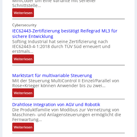
MiniCoder um eine Variante mit serieller
Schnittstelle…
:
Weiterlesen
E
i
Cybersecurity
n
IEC62443-Zertifizierung bestätigt Reifegrad ML3 für
sichere Entwicklung
f
Softing Industrial hat seine Zertifizierung nach
a
IEC62443-4-1:2018 durch TÜV Süd erneuert und
c
erstmals…
h
:
Weiterlesen
e
I
S
E
e
Marktstart für multivariable Steuerung
C
n
Mit der Steuerung MultiControl II Einzel/Parallel von
6
s
Rose+Krieger können Anwender bis zu zwei…
2
o
:
Weiterlesen
4
r
M
4
-
Drahtlose Integration von AGV und Robotik
a
3
I
Die Produktfamilie von Modibus zur Vernetzung von
r
-
n
Maschinen- und Anlagensteuerungen ermöglicht die
k
Z
t
Fernwartung…
t
e
e
:
Weiterlesen
s
r
g
D
t
t
r