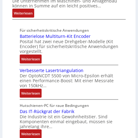
Die Unternehmen im Maschinen- und Anlagenbau
h
b
u
V
r
können in Summe auf ein leicht positives…
g
l
o
r
u
u
r
:
Weiterlesen
e
u
n
n
a
A
n
t
d
g
d
u
4
A
R
M
Für sicherheitskritische Anwendungen
f
,
u
o
L
Batterielose Multiturn-Kit Encoder
t
3
t
b
3
Posital hat zwei neue Drehgeber-Modelle (Kit
r
M
o
o
Encoder) für sicherheitskritische Anwendungen
f
a
i
m
t
vorgestellt.
ü
g
l
a
i
r
:
Weiterlesen
s
l
t
k
s
B
e
i
i
i
Verbesserte Lasertriangulation
a
i
o
o
Der OptoNCDT 5500 von Micro-Epsilon erhält
c
t
n
n
n
einen Performance-Boost: Mit einer Messrate
h
t
g
e
e
von 150kHz…
e
e
a
n
x
:
r
Weiterlesen
r
n
A
p
V
e
i
g
r
a
e
E
Hutschienen-PC für raue Bedingungen
e
i
b
n
r
Das IT-Rückgrat der Fabrik
n
l
m
e
d
Die Industrie ist ein Gewohnheitstier. Sind
b
t
o
M
i
i
Komponenten einmal eingebaut, müssen sie
e
w
s
a
t
e
jahrelang ihre…
s
i
e
s
s
r
:
s
Weiterlesen
c
M
c
k
t