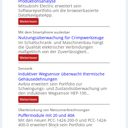
i
Produktionsanalyse
e
y
k
Mitsubishi Electric erweitert sein
t
r
s
-
Softwareportfolio um die browserbasierte
i
V
t
G
DataNavigateApp.
v
e
è
e
:
Weiterlesen
e
r
m
s
D
M
t
e
e
c
Mit dem Smartphone auslesbar
o
r
r
s
h
Nutzungsüberwachung für Crimpwerkzeuge
g
m
i
:
ä
a
Im Schaltschrank- und Maschinenbau hängt
e
e
Q
n
f
die Qualität elektrischer Verbindungen
z
n
b
2
maßgeblich von der Zuverlässigkeit…
t
e
t
s
-
s
i
:
Weiterlesen
a
-
n
E
N
f
f
u
u
u
r
ü
Sensorik
a
t
f
n
g
h
c
Induktiver Wegsensor überwacht thermische
z
n
d
h
e
u
r
Gehäusedehnungen
e
n
a
M
b
Avibia erweitert sein Portfolio zur
e
E
g
h
a
Schwingungs- und Zustandsüberwachung um
n
i
r
s
den induktiven Wegsensor HEP-100…
m
r
n
ü
i
z
s
b
e
k
:
s
Weiterlesen
u
t
e
I
,
e
s
i
r
m
n
g
e
t
w
Überbrückung von Netzunterbrechnungen
e
d
V
g
a
e
i
Puffermodule mit 20 und 40A
u
b
o
i
c
k
p
Mit den neuen PCC-1424-200-0 und PCC-1424-
n
e
n
h
r
t
400-0 erweitert Block sein Portfolio um
d
r
u
g
s
i
s