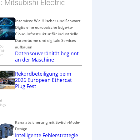
d: Mitsubishi Electric
Interview: Wie Hilscher und Schwarz
Digits eine europäische Edge-to-
Cloud-Infrastruktur für industrielle
Datenräume und digitale Services
aufbauen
eDo
/ KI-
Datensouveränität beginnt
rt
an der Maschine
Rekordbeteiligung beim
2026 European Ethercat
Plug Fest
at
logy
Kanalabsicherung mit Switch-Mode-
Design
Intelligente Fehlerstrategie