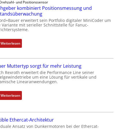
Drehzahl- und Positionssensor
h
hgeber kombiniert Positionsmessung und
g
standsüberwachung
e
ord+Bauer erweitert sein Portfolio digitaler MiniCoder um
b
 Variante mit serieller Schnittstelle für Fanuc-
e
ichtersysteme.
r
k
:
Weiterlesen
o
D
m
r
b
e
i
er Muttertyp sorgt für mehr Leistung
h
n
ch Rexroth erweitert die Performance Line seiner
g
i
elgewindetriebe um eine Lösung für vertikale und
e
amische Linearanwendungen.
e
b
r
e
t
:
Weiterlesen
r
P
N
k
o
e
o
s
u
m
i
xible Ethercat-Architektur
e
b
t
r
 duale Ansatz von Dunkermotoren bei der Ethercat-
i