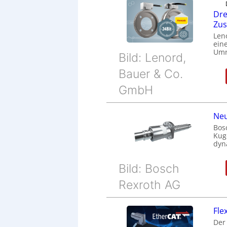
Dre
Zu
Len
eine
Umr
Bild: Lenord,
Bauer & Co.
GmbH
Neu
Bos
Kug
dyn
Bild: Bosch
Rexroth AG
Fle
Der