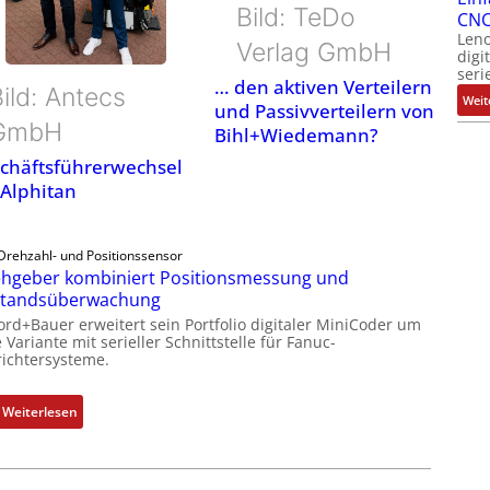
Bild: TeDo
CNC
Leno
Verlag GmbH
digi
seri
… den aktiven Verteilern
ild: Antecs
Weit
und Passivverteilern von
GmbH
Bihl+Wiedemann?
chäftsführerwechsel
 Alphitan
Drehzahl- und Positionssensor
hgeber kombiniert Positionsmessung und
standsüberwachung
ord+Bauer erweitert sein Portfolio digitaler MiniCoder um
 Variante mit serieller Schnittstelle für Fanuc-
ichtersysteme.
:
Weiterlesen
D
r
e