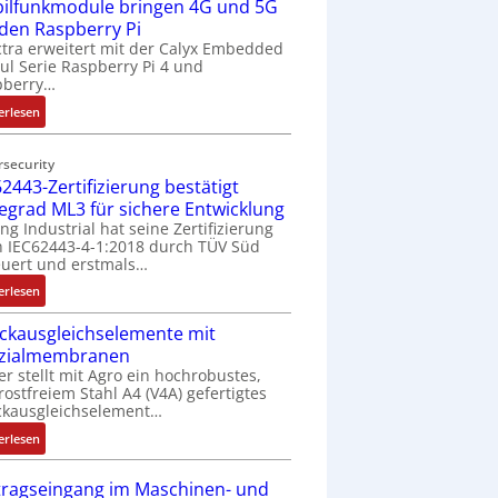
ilfunkmodule bringen 4G und 5G
-
Z
 den Raspberry Pi
o
tra erweitert mit der Calyx Embedded
l Serie Raspberry Pi 4 und
l
pberry…
l
-
:
erlesen
I
M
n
o
rsecurity
d
b
2443-Zertifizierung bestätigt
u
i
fegrad ML3 für sichere Entwicklung
s
l
ing Industrial hat seine Zertifizierung
t
f
 IEC62443-4-1:2018 durch TÜV Süd
r
u
uert und erstmals…
i
n
:
erlesen
e
k
I
-
m
ckausgleichselemente mit
E
P
o
zialmembranen
C
C
d
er stellt mit Agro ein hochrobustes,
6
l
u
rostfreiem Stahl A4 (V4A) gefertigtes
2
ä
l
ckausgleichselement…
4
s
e
:
4
erlesen
s
b
D
3
t
r
r
-
tragseingang im Maschinen- und
s
i