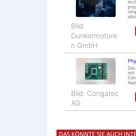
Arc
prä
Umg
abz
Bild:
Dunkermotore
n GmbH
Phy
Das
mit
Cong
Appl
Bild: Congatec
AG
DAS KÖNNTE SIE AUCH INT