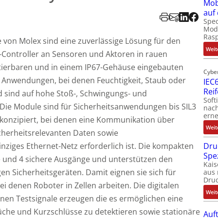
Mob
auf
Spec
Modu
Ras
von Molex sind eine zuverlässige Lösung für den
Weit
s-Controller an Sensoren und Aktoren in rauen
erbaren und in einem IP67-Gehäuse eingebauten
Cybe
le Anwendungen, bei denen Feuchtigkeit, Staub oder
IEC6
Rei
sind auf hohe Stoß-, Schwingungs- und
Soft
Die Module sind für Sicherheitsanwendungen bis SIL3
nach
erne
Le, konzipiert, bei denen eine Kommunikation über
Weit
cherheitsrelevanten Daten sowie
nziges Ethernet-Netz erforderlich ist. Die kompakten
Dru
Spe
e und 4 sichere Ausgänge und unterstützen den
Kais
en Sicherheitsgeräten. Damit eignen sie sich für
aus 
Dru
denen Roboter in Zellen arbeiten. Die digitalen
Weit
nen Testsignale erzeugen die es ermöglichen eine
che und Kurzschlüsse zu detektieren sowie stationäre
Auf