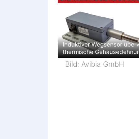
Induktiver Wegsensor über
thermische Gehäusedehnu
Bild: Avibia GmbH