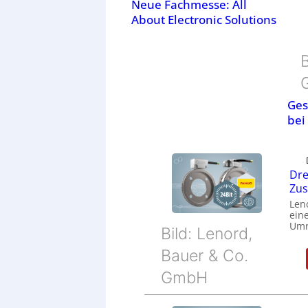
Neue Fachmesse: All
About Electronic Solutions
B
Ges
bei
Dre
Zu
Len
eine
Umr
Bild: Lenord,
Bauer & Co.
GmbH