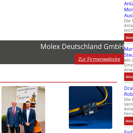
Anl
Mom
Aus
Die
Anl
leic
Weit
Molex Deutschland GmbH
Mar
Ste
Zur Firmenwebsite
Mit 
Einz
Anw
Weit
Dra
Rob
Die 
Ver
Anla
Fer
Weit
Ein