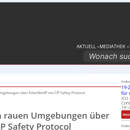
AKTUELL
MEDIATHEK
Search
Indu
19-Z
für
mgebungen über EtherNet/IP mit CIP Safety Protocol
ICO 
Cont
19“-
n rauen Umgebungen über
Weit
P Safety Protocol
Indu