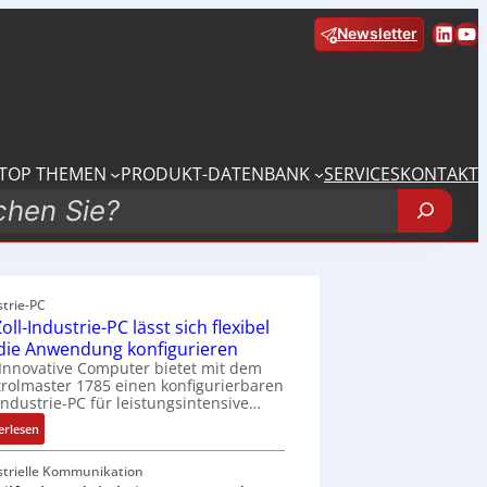
Linke
Yo
Newsletter
TOP THEMEN
PRODUKT-DATENBANK
SERVICES
KONTAKT
strie-PC
oll-Industrie-PC lässt sich flexibel
 die Anwendung konfigurieren
Innovative Computer bietet mit dem
rolmaster 1785 einen konfigurierbaren
Industrie-PC für leistungsintensive…
:
erlesen
1
9
strielle Kommunikation