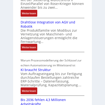
6
s
s
r
Einzel/Parallel von Rose+Krieger können
2
o
t
Anwender bis zu zwei…
t
4
r
a
P
:
Weiterlesen
4
-
n
M
o
3
I
d
Drahtlose Integration von AGV und
a
s
-
n
Robotik
r
s
Z
i
t
Die Produktfamilie von Modibus zur
k
ü
e
e
t
Vernetzung von Maschinen- und
t
b
r
g
Anlagensteuerungen ermöglicht die
i
s
t
Fernwartung…
e
r
o
t
i
a
r
:
Weiterlesen
n
a
f
t
w
D
s
r
i
i
r
a
m
t
z
o
Warum Prozessmodellierung der Schlüssel zur
a
c
f
e
i
n
h
echten Automatisierung im Mittelstand ist
h
ü
s
e
i
KI braucht Struktur
t
u
r
s
r
n
Vom Auftragseingang bis zur Fertigung
l
m
n
u
u
durchlaufen Bestellungen zahlreiche
F
o
u
g
ERP-Schritte – Datenerfassung,
n
a
n
s
l
Materialprüfung, Kapazitätsplanung.…
g
n
g
e
t
b
u
:
Weiterlesen
I
u
i
e
c
K
n
n
v
s
Bis 2036 fehlen 4,3 Millionen
C
I
t
d
a
Arbeitskräfte
t
N
b
e