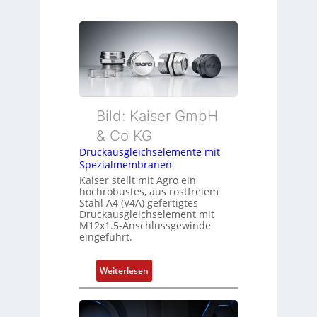
Bild: Kaiser GmbH
& Co KG
Druckausgleichselemente mit
Spezialmembranen
Kaiser stellt mit Agro ein
hochrobustes, aus rostfreiem
Stahl A4 (V4A) gefertigtes
Druckausgleichselement mit
M12x1.5-Anschlussgewinde
eingeführt.
:
Weiterlesen
D
r
u