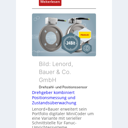
s
:
Weiterlesen
s
M
t
o
s
b
i
i
c
l
h
f
f
u
l
n
e
k
x
m
Bild: Lenord,
i
o
Bauer & Co.
b
d
e
GmbH
u
l
l
Drehzahl- und Positionssensor
f
e
Drehgeber kombiniert
ü
Positionsmessung und
b
r
Zustandsüberwachung
r
d
Lenord+Bauer erweitert sein
i
Portfolio digitaler MiniCoder um
i
n
eine Variante mit serieller
e
g
Schnittstelle für Fanuc-
A
Umrichtersysteme.
e