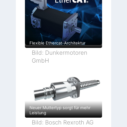
Flexible Ethercat-Architektur
Bild: Dunkermotoren
GmbH
Neuer Muttertyp sorgt für mehr
Leistung
Bild: Bosch Rexroth AG