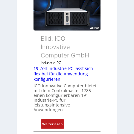
c
k
a
u
s
g
Bild: ICO
l
Innovative
e
Computer GmbH
i
c
Industrie-PC
h
19-Zoll-Industrie-PC lässt sich
flexibel für die Anwendung
s
konfigurieren
e
ICO Innovative Computer bietet
l
mit dem Controlmaster 1785
e
einen konfigurierbaren 19“-
m
Industrie-PC für
leistungsintensive
e
Anwendungen.
n
t
:
Weiterlesen
e
1
m