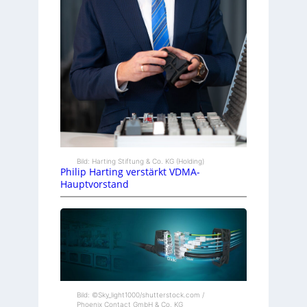
Bild: Harting Stiftung & Co. KG (Holding)
Philip Harting verstärkt VDMA-
Hauptvorstand
Bild: ©Sky_light1000/shutterstock.com /
Phoenix Contact GmbH & Co. KG