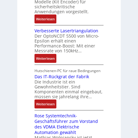
h
Modelle (Kit Encoder) für
g
t
i
sicherheitskritische
e
s
i
Anwendungen vorgestellt.
o
r
e
o
n
e
:
Weiterlesen
i
n
e
E
B
n
e
n
n
Verbesserte Lasertriangulation
a
g
x
A
Der OptoNCDT 5500 von Micro-
t
t
a
p
Epsilon erhält einen
r
w
t
n
Performance-Boost: Mit einer
a
b
i
e
Messrate von 150kHz…
g
n
e
c
r
i
d
:
Weiterlesen
i
k
i
m
i
V
t
l
e
M
e
e
s
Hutschienen-PC für raue Bedingungen
u
l
a
r
r
Das IT-Rückgrat der Fabrik
k
n
o
s
Die Industrie ist ein
t
b
r
g
s
c
Gewohnheitstier. Sind
e
ä
e
Komponenten einmal eingebaut,
h
s
f
M
müssen sie jahrelang ihre…
i
s
t
u
n
:
Weiterlesen
e
e
l
e
D
r
t
n
Rose Systemtechnik-
a
t
i
Geschäftsführer zum Vorstand
-
s
e
t
des VDMA Elektrische
u
I
L
u
Automation gewählt
n
T
a
r
Mathias Wolpiansky ist jetzt