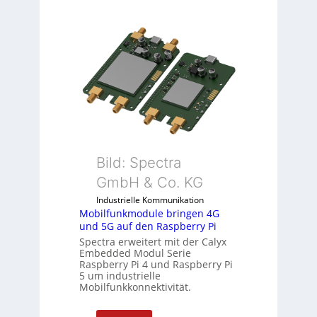
9
i
-
t
Z
S
o
p
l
e
l
z
-
i
I
a
n
l
d
m
u
e
Bild: Spectra
s
m
GmbH & Co. KG
t
b
r
Industrielle Kommunikation
r
Mobilfunkmodule bringen 4G
i
a
und 5G auf den Raspberry Pi
e
n
Spectra erweitert mit der Calyx
-
e
Embedded Modul Serie
P
n
Raspberry Pi 4 und Raspberry Pi
C
5 um industrielle
Mobilfunkkonnektivität.
l
ä