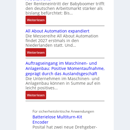
Z
r
Der Renteneintritt der Babyboomer trifft
ä
C
r
g
i
den deutschen Arbeitsmarkt stärker als
u
t
-
a
r
bislang befürchtet: Bis…
a
s
i
S
u
a
b
:
Weiterlesen
g
t
y
c
t
l
B
t
s
a
h
i
e
All About Automation expandiert
i
R
t
t
n
o
S
Die Messereihe All About Automation
s
e
e
S
d
n
findet 2027 erstmals in den
t
2
i
m
t
v
s
Niederlanden statt. Und…
e
0
f
e
r
o
ü
u
:
Weiterlesen
3
e
u
n
b
e
A
6
g
k
A
r
Auftragseingang im Maschinen- und
e
l
f
r
t
G
Anlagenbau: Positive Momentaufnahme,
u
l
r
e
a
u
V
geprägt durch das Auslandsgeschäft
n
A
h
w
d
r
u
Die Unternehmen im Maschinen- und
g
b
l
M
a
Anlagenbau können in Summe auf ein
n
o
e
L
c
leicht positives…
d
u
n
3
h
R
:
Weiterlesen
t
4
f
o
u
A
A
,
ü
b
n
u
u
3
r
o
Für sicherheitskritische Anwendungen
f
g
t
M
s
t
Batterielose Multiturn-Kit
t
o
i
i
i
Encoder
r
m
l
c
Posital hat zwei neue Drehgeber-
k
a
a
l