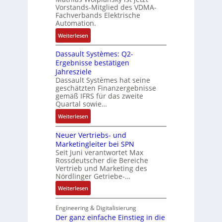
d
-
s
n
Vorstands-Mitglied des VDMA-
A
R
e
Fachverbands Elektrische
-
n
ü
r
Automation.
K
l
c
t
i
:
Weiterlesen
a
k
r
t
R
g
g
i
Dassault Systèmes: Q2-
E
o
e
r
a
Ergebnisse bestätigen
n
s
n
a
n
Jahresziele
c
e
b
t
g
Dassault Systèmes hat seine
o
S
a
d
geschätzten Finanzergebnisse
u
d
y
u
gemäß IFRS für das zweite
e
l
e
s
Quartal sowie…
:
r
a
r
t
P
F
:
t
Weiterlesen
e
o
a
D
i
m
s
b
Neuer Vertriebs- und
a
o
t
i
r
Marketingleiter bei SPN
s
n
e
t
Seit Juni verantwortet Max
i
s
c
Rossdeutscher die Bereiche
i
k
a
h
Vertrieb und Marketing des
v
u
Nördlinger Getriebe-…
n
e
l
i
:
Weiterlesen
M
t
k
N
o
S
-
e
m
Engineering & Digitalisierung
y
G
u
Der ganz einfache Einstieg in die
e
s