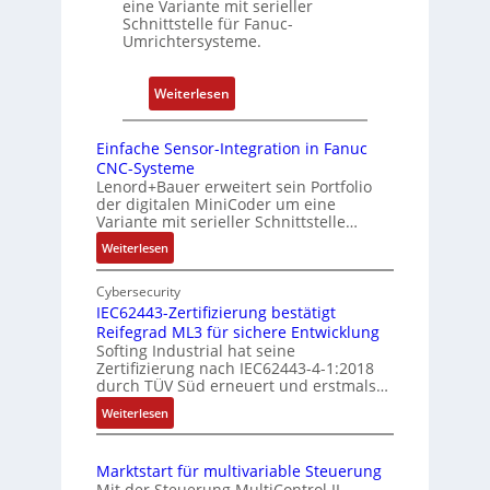
eine Variante mit serieller
r
P
Schnittstelle für Fanuc-
y
Umrichtersysteme.
o
P
s
i
i
:
Weiterlesen
t
D
i
r
Einfache Sensor-Integration in Fanuc
o
e
CNC-Systeme
n
h
Lenord+Bauer erweitert sein Portfolio
s
der digitalen MiniCoder um eine
g
Variante mit serieller Schnittstelle…
m
e
e
:
Weiterlesen
b
E
s
e
i
Cybersecurity
s
r
n
IEC62443-Zertifizierung bestätigt
u
k
Reifegrad ML3 für sichere Entwicklung
f
n
o
Softing Industrial hat seine
a
g
Zertifizierung nach IEC62443-4-1:2018
m
c
durch TÜV Süd erneuert und erstmals…
u
b
h
n
:
Weiterlesen
i
e
d
I
S
n
E
Z
e
i
Marktstart für multivariable Steuerung
C
n
u
e
Mit der Steuerung MultiControl II