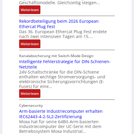
Geschäftsmodelle. Gleichzeitig steigen…
i
u
a
u
e
a
t
n
c
:
n
Weiterlesen
u
n
u
d
h
D
g
g
a
n
Rekordbeteiligung beim 2026 European
4
t
a
e
e
l
g
Ethercat Plug Fest
0
t
t
n
y
e
Das 36. European Ethercat Plug Fest endete
A
h
e
s
nach zwei intensiven Tagen am 15.…
n
e
n
e
r
:
r
s
Weiterlesen
e
R
m
o
d
e
i
u
Kanalabsicherung mit Switch-Mode-Design
u
k
s
v
Intelligente Fehlerstrategie für DIN-Schienen-
z
Netzteile
o
c
e
i
24V-Schaltschränke für die DIN-Schiene
r
h
r
enthalten wichtige Stromversorgungs- und
e
d
e
ä
elektronische Sicherungsvorrichtungen (E-
r
b
G
n
Fuses) für eine…
e
e
e
i
n
:
Weiterlesen
t
h
t
A
I
e
ä
ä
u
n
Cybersecurity
i
u
t
f
t
Arm-basierte Industriecomputer erhalten
l
s
b
IEC62443-4-2-SL2-Zertifizierung
w
e
i
e
e
Moxa hat für seine 64Bit-Arm-basierten
a
l
g
d
g
Industriecomputer der UC-Serie mit dem
n
l
u
e
i
Betriebssystem Moxa Industrial…
d
i