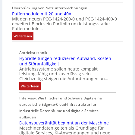
I
b
ü
E
g
n
e
b
Überbrückung von Netzunterbrechnungen
i
d
s
Puffermodule mit 20 und 40A
e
n
Mit den neuen PCC-1424-200-0 und PCC-1424-400-0
u
c
r
s
erweitert Block sein Portfolio um leistungsstarke
k
h
w
t
Puffermodule…
t
i
a
i
:
i
Weiterlesen
c
c
e
P
v
h
h
g
u
e
t
u
i
Antriebstechnik
f
r
u
n
n
Hybridleitungen reduzieren Aufwand, Kosten
f
W
n
g
d
und Störanfälligkeit
e
e
g
f
i
Antriebssysteme sollen heute kompakt,
r
g
f
ü
e
leistungsfähig und zuverlässig sein.
m
s
ü
r
P
Gleichzeitig steigen die Anforderungen an…
o
e
r
C
r
:
Weiterlesen
d
n
r
r
o
H
u
s
a
i
d
y
Interview: Wie Hilscher und Schwarz Digits eine
l
o
u
m
u
b
europäische Edge-to-Cloud-Infrastruktur für
e
r
e
p
k
r
m
ü
U
industrielle Datenräume und digitale Services
w
t
i
i
b
m
e
i
aufbauen
d
t
e
g
Datensouveränität beginnt an der Maschine
r
o
l
2
Maschinendaten gelten als Grundlage für
r
e
k
n
e
digitale Services, KI-Anwendungen und neue
0
w
b
z
s