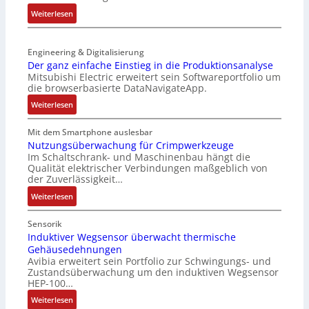
r
e
e
:
Weiterlesen
n
r
t
S
-
t
z
e
K
r
t
Engineering & Digitalisierung
n
i
i
e
Der ganz einfache Einstieg in die Produktionsanalyse
s
t
a
Mitsubishi Electric erweitert sein Softwareportfolio um
i
o
E
n
die browserbasierte DataNavigateApp.
l
r
n
g
e
:
l
Weiterlesen
c
u
r
D
o
o
l
h
e
s
Mit dem Smartphone auslesbar
d
a
ä
r
e
Nutzungsüberwachung für Crimpwerkzeuge
e
t
l
Im Schaltschrank- und Maschinenbau hängt die
g
F
r
i
Qualität elektrischer Verbindungen maßgeblich von
t
a
a
o
der Zuverlässigkeit…
S
n
n
n
c
:
z
Weiterlesen
g
h
N
e
s
u
u
i
c
Sensorik
t
t
n
Induktiver Wegsensor überwacht thermische
h
z
Gehäusedehnungen
z
f
a
Avibia erweitert sein Portfolio zur Schwingungs- und
l
u
a
l
Zustandsüberwachung um den induktiven Wegsensor
a
n
c
t
HEP-100…
c
g
h
u
:
k
Weiterlesen
s
e
n