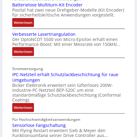
Batterielose Multiturn-Kit Encoder
Posital hat zwei neue Drehgeber-Modelle (Kit Encoder)
für sicherheitskritische Anwendungen vorgestellt.
:
Weiterlesen
B
Verbesserte Lasertriangulation
a
Der OptoNCDT 5500 von Micro-Epsilon erhält einen
t
Performance-Boost: Mit einer Messrate von 150kHz…
t
e
:
Weiterlesen
r
V
i
e
Stromversorgung
e
r
IPC-Netzteil erhält Schutzlackbeschichtung für raue
l
b
Umgebungen
o
e
Bicker Elektronik erweitert sein lüfterloses 200W-
s
s
Industrie-PC-Netzteil BEP-520C um eine
e
s
standardmäßige Schutzlackbeschichtung (Conformal
M
e
Coating).
u
r
:
Weiterlesen
l
t
I
t
e
P
Für Hochschwindigkeitsanwendungen
i
L
C
Sensorlose Fangschaltung
t
a
Mit Flying Restart erweitert Sieb & Meyer den
-
u
s
Funktionsumfang seiner Drive Controller aus…
N