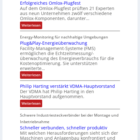
o
o
e
e
D
c
Erfolgreiches Omlox-Plugfest
a
g
h
m
n
i
I
Auf dem Omlox-Plugfest prüften 21 Experten
t
e
n
aus neun Unternehmen zwölf verschiedene
p
e
t
N
l
e
P
Omlox-Komponenten, darunter…
i
u
t
r
-
l
n
9
t
:
a
Weiterlesen
S
g
u
%
E
e
t
t
c
m
g
r
d
e
r
Energy-Monitoring für nachhaltige Umgebungen
i
h
f
F
a
h
Plug&Play-Energieüberwachung
o
e
o
i
s
e
r
l
Facility-Management-Systeme (FMS)
r
S
n
e
A
s
g
ermöglichen die Echtzeitmessung/-
e
u
h
k
n
r
t
t
überwachung des Energieverbrauchs für die
f
e
a
o
e
u
Kostenoptimierung. Sie unterstützen
t
i
p
l
m
n
r
erweiterte…
c
ä
t
b
-
h
:
Weiterlesen
g
e
e
i
N
P
e
s
l
n
n
e
Philip Harting verstärkt VDMA-Hauptvorstand
O
u
I
i
m
t
Der VDMA hat Philip Harting in den
g
l
Hauptvorstand aufgenommen.
E
e
z
&
o
P
C
r
t
:
Weiterlesen
x
l
P
6
-
t
e
a
h
P
2
y
F
i
Schwere Industriesteckverbinder bei der Montage und
i
l
-
4
l
l
l
u
Inbetriebnahme
E
i
g
4
e
e
Schneller verbunden, schneller produktiv
n
p
f
e
3
x
Mit welchen Herausforderungen sieht sich der
H
e
r
Maschinen und Anlagenbau konfrontiert und
-
a
i
s