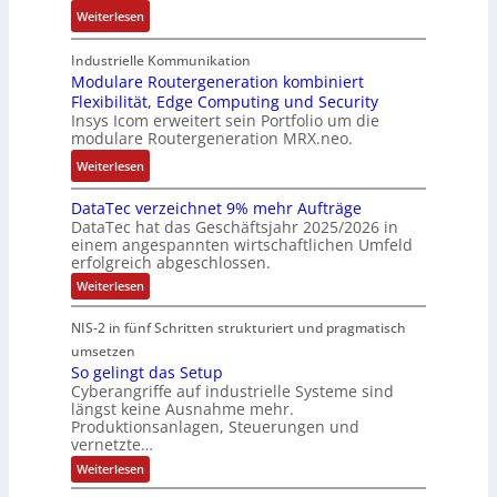
n
h
n
:
Weiterlesen
,
g
g
n
n
A
K
e
b
u
t
r
o
n
Industrielle Kommunikation
e
n
a
m
Modulare Routergeneration kombiniert
s
t
i
g
n
Flexibilität, Edge Computing und Security
-
t
e
m
e
d
Insys Icom erweitert sein Portfolio um die
b
e
F
2
n
e
modulare Routergeneration MRX.neo.
a
n
e
0
r
s
:
u
h
Weiterlesen
2
M
i
M
n
l
6
a
e
DataTec verzeichnet 9% mehr Aufträge
o
d
e
E
s
DataTec hat das Geschäftsjahr 2025/2026 in
r
d
S
r
u
c
einem angespannten wirtschaftlichen Umfeld
t
u
t
s
r
h
erfolgreich abgeschlossen.
e
l
ö
t
o
i
:
Weiterlesen
I
a
r
r
p
n
D
n
r
a
a
a
e
e
NIS-2 in fünf Schritten strukturiert und pragmatisch
t
d
e
n
t
a
a
umsetzen
u
R
f
e
n
T
So gelingt das Setup
s
o
ä
g
e
E
Cyberangriffe auf industrielle Systeme sind
c
t
u
l
i
t
längst keine Ausnahme mehr.
v
r
t
l
e
h
Produktionsanlagen, Steuerungen und
e
i
e
i
f
r
vernetzte…
e
z
e
r
g
ü
r
:
Weiterlesen
e
c
g
k
r
S
c
i