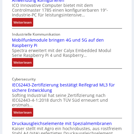
Anwendung konfigurieren
ICO Innovative Computer bietet mit dem
Controlmaster 1785 einen konfigurierbaren 19“-
Industrie-PC für leistungsintensive…
:
Weiterlesen
1
9
Industrielle Kommunikation
-
Mobilfunkmodule bringen 4G und 5G auf den
Raspberry Pi
Z
Spectra erweitert mit der Calyx Embedded Modul
o
Serie Raspberry Pi 4 und Raspberry…
l
l
:
Weiterlesen
-
M
I
o
n
Cybersecurity
b
IEC62443-Zertifizierung bestätigt Reifegrad ML3 für
d
i
sichere Entwicklung
u
l
Softing Industrial hat seine Zertifizierung nach
s
f
IEC62443-4-1:2018 durch TÜV Süd erneuert und
t
u
erstmals…
r
n
:
Weiterlesen
i
k
I
e
m
Druckausgleichselemente mit Spezialmembranen
E
-
o
Kaiser stellt mit Agro ein hochrobustes, aus rostfreiem
C
P
d
Stahl A4 (V4A) gefertigtes Druckausgleichselement…