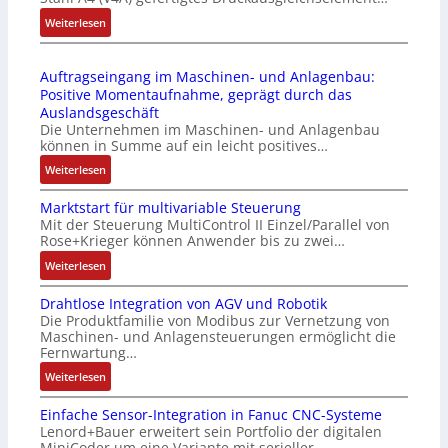
6
C
u
2
:
Weiterlesen
l
l
4
D
ä
e
4
r
s
b
Auftragseingang im Maschinen- und Anlagenbau:
3
u
s
r
Positive Momentaufnahme, geprägt durch das
-
c
t
i
Auslandsgeschäft
Z
k
s
n
Die Unternehmen im Maschinen- und Anlagenbau
e
a
i
g
können in Summe auf ein leicht positives…
r
u
c
e
:
Weiterlesen
t
s
h
n
A
i
g
f
4
Marktstart für multivariable Steuerung
u
f
l
l
G
Mit der Steuerung MultiControl II Einzel/Parallel von
f
i
e
e
u
Rose+Krieger können Anwender bis zu zwei…
t
z
i
x
n
r
:
Weiterlesen
i
c
i
d
a
M
e
h
b
5
Drahtlose Integration von AGV und Robotik
g
a
r
s
e
G
Die Produktfamilie von Modibus zur Vernetzung von
s
r
u
e
l
a
Maschinen- und Anlagensteuerungen ermöglicht die
e
k
n
l
f
u
Fernwartung…
i
t
g
e
ü
f
:
Weiterlesen
n
s
b
m
r
d
D
g
t
e
e
d
e
Einfache Sensor-Integration in Fanuc CNC-Systeme
r
a
a
s
n
i
n
Lenord+Bauer erweitert sein Portfolio der digitalen
a
n
r
t
t
e
R
MiniCoder um eine Variante mit serieller