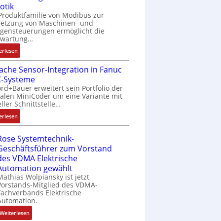
m
s
otik
r
e
i
n
e
t
Produktfamilie von Modibus zur
k
A
n
R
n
ä
netzung von Maschinen- und
t
n
g
a
t
t
gensteuerungen ermöglicht die
s
w
a
s
nwartung…
e
i
t
e
n
p
m
g
:
erlesen
a
n
g
b
i
t
D
r
d
i
e
t
R
fache Sensor-Integration in Fanuc
r
t
u
m
r
S
e
-Systeme
a
f
n
M
r
p
i
rd+Bauer erweitert sein Portfolio der
h
ü
g
a
y
e
f
talen MiniCoder um eine Variante mit
t
r
k
s
P
eller Schnittstelle…
z
e
l
m
o
c
i
i
g
:
o
erlesen
u
n
h
a
r
E
s
l
f
i
l
a
i
e
t
i
n
Rose Systemtechnik-
m
d
n
I
i
g
e
Geschäftsführer zum Vorstand
e
M
f
n
v
u
n
des VDMA Elektrische
m
L
a
t
a
r
-
Automation gewählt
b
3
c
e
r
i
u
Mathias Wolpiansky ist jetzt
r
f
h
g
i
e
n
Vorstands-Mitglied des VDMA-
a
ü
e
r
Fachverbands Elektrische
a
r
d
n
r
Automation.
S
a
b
e
A
e
s
e
t
l
n
n
:
Weiterlesen
n
i
n
i
e
l