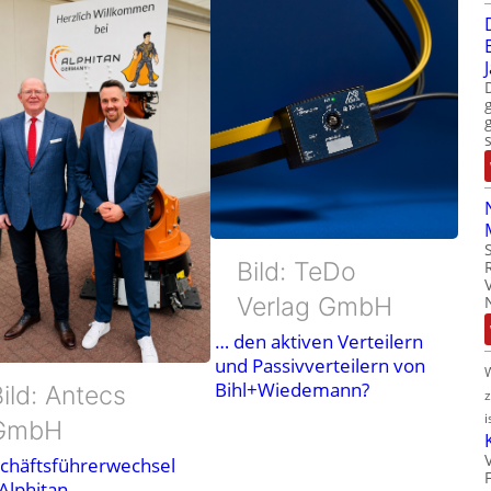
Bild: TeDo
Verlag GmbH
… den aktiven Verteilern
und Passivverteilern von
Bihl+Wiedemann?
ild: Antecs
i
GmbH
chäftsführerwechsel
 Alphitan