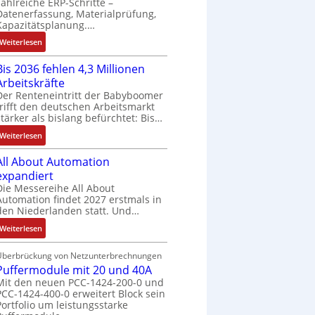
zahlreiche ERP-Schritte –
N
r
s
u
f
Datenerfassung, Materialprüfung,
C
t
:
f
t
Kapazitätsplanung.…
-
r
Q
n
s
:
Weiterlesen
S
i
2
a
f
K
y
e
-
h
ü
Bis 2036 fehlen 4,3 Millionen
I
s
b
E
m
h
Arbeitskräfte
b
t
s
r
e
r
Der Renteneintritt der Babyboomer
r
e
-
g
,
e
trifft den deutschen Arbeitsmarkt
a
m
u
e
g
r
stärker als bislang befürchtet: Bis…
u
e
n
b
e
z
:
c
Weiterlesen
d
n
p
u
B
h
M
i
r
m
All About Automation
i
t
a
s
ä
V
expandiert
s
S
r
s
g
o
Die Messereihe All About
2
t
k
e
t
r
Automation findet 2027 erstmals in
0
r
e
b
d
s
den Niederlanden statt. Und…
3
u
t
e
u
t
:
6
Weiterlesen
k
i
s
r
a
A
f
t
n
t
c
n
l
e
Überbrückung von Netzunterbrechnungen
u
g
ä
h
d
Puffermodule mit 20 und 40A
l
h
r
l
t
d
d
Mit den neuen PCC-1424-200-0 und
A
l
e
i
a
e
PCC-1424-400-0 erweitert Block sein
b
e
i
g
s
s
Portfolio um leistungsstarke
o
n
t
e
A
V