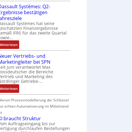
R
c
s
o
Dassault Systèmes: Q2-
S
a
o
h
o
n
t
g
Ergebnisse bestätigen
s
e
r
v
e
e
Jahresziele
e
r
-
o
u
n
Dassault Systèmes hat seine
S
e
I
n
geschätzten Finanzergebnisse
e
b
y
E
n
gemäß IFRS für das zweite Quartal
A
r
a
s
n
sowie…
t
G
u
u
t
t
e
V
:
n
Weiterlesen
:
e
w
g
u
D
g
P
m
i
r
n
Neuer Vertriebs- und
a
o
t
c
a
d
Marketingleiter bei SPN
s
s
e
k
t
R
Seit Juni verantwortet Max
s
i
c
l
Rossdeutscher die Bereiche
i
o
a
t
h
u
Vertrieb und Marketing des
o
b
u
i
n
Nördlinger Getriebe-…
n
n
o
l
v
i
g
i
:
t
Weiterlesen
t
e
k
n
N
i
S
M
-
F
e
k
Warum Prozessmodellierung der Schlüssel
y
o
G
a
u
zur echten Automatisierung im Mittelstand
s
m
e
n
e
t
e
st
s
u
r
è
KI braucht Struktur
n
c
c
V
m
Vom Auftragseingang bis zur
t
h
C
e
Fertigung durchlaufen Bestellungen
e
a
ä