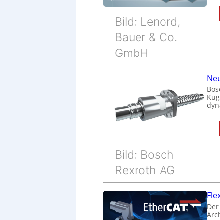
Bild: Lenord,
Bauer & Co.
GmbH
Neu
Bos
Kug
dyn
Bild: Bosch
Rexroth AG
Fle
Der
Arc