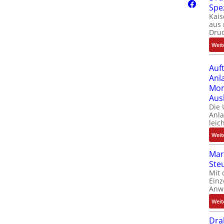
Spe
Kais
aus 
Dru
Weit
Auf
Anl
Mom
Aus
Die
Anl
leic
Weit
Mar
Ste
Mit 
Einz
Anw
Weit
Dra