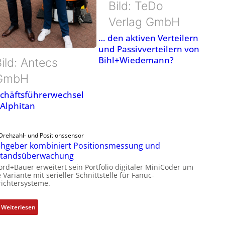
Bild: TeDo
Verlag GmbH
… den aktiven Verteilern
und Passivverteilern von
Bihl+Wiedemann?
ild: Antecs
GmbH
chäftsführerwechsel
 Alphitan
Drehzahl- und Positionssensor
hgeber kombiniert Positionsmessung und
standsüberwachung
ord+Bauer erweitert sein Portfolio digitaler MiniCoder um
 Variante mit serieller Schnittstelle für Fanuc-
ichtersysteme.
:
Weiterlesen
D