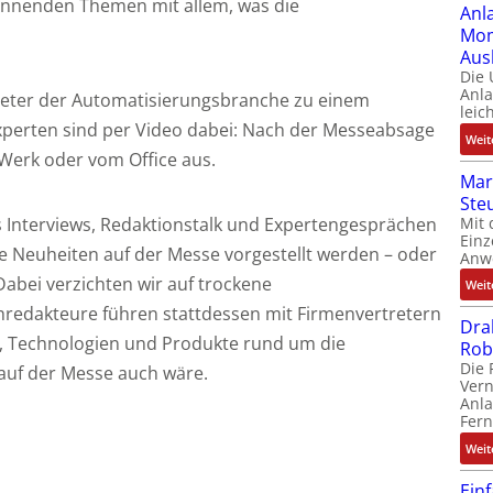
annenden Themen mit allem, was die
Anl
Mom
Aus
Die
Anl
treter der Automatisierungsbranche zu einem
leic
xperten sind per Video dabei: Nach der Messeabsage
Weit
erk oder vom Office aus.
Mar
Ste
Mit 
 Interviews, Redaktionstalk und Expertengesprächen
Einz
he Neuheiten auf der Messe vorgestellt werden – oder
Anw
Dabei verzichten wir auf trockene
Weit
hredakteure führen stattdessen mit Firmenvertretern
Dra
e, Technologien und Produkte rund um die
Rob
Die 
 auf der Messe auch wäre.
Ver
Anla
Fer
Weit
Ein