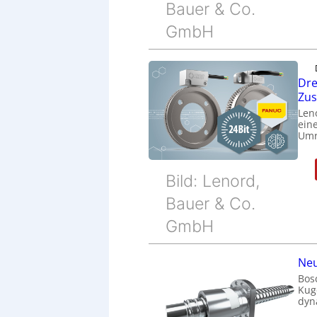
Bauer & Co.
GmbH
Dre
Zu
Len
eine
Umr
Bild: Lenord,
Bauer & Co.
GmbH
Neu
Bos
Kug
dyn