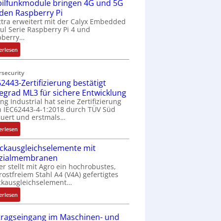
ilfunkmodule bringen 4G und 5G
-
Z
 den Raspberry Pi
o
tra erweitert mit der Calyx Embedded
l Serie Raspberry Pi 4 und
l
pberry…
l
-
:
erlesen
I
M
n
o
rsecurity
d
b
2443-Zertifizierung bestätigt
u
i
fegrad ML3 für sichere Entwicklung
s
l
ing Industrial hat seine Zertifizierung
t
f
 IEC62443-4-1:2018 durch TÜV Süd
r
u
uert und erstmals…
i
n
:
erlesen
e
k
I
-
m
ckausgleichselemente mit
E
P
o
zialmembranen
C
C
d
er stellt mit Agro ein hochrobustes,
6
l
u
rostfreiem Stahl A4 (V4A) gefertigtes
2
ä
l
ckausgleichselement…
4
s
e
:
4
erlesen
s
b
D
3
t
r
r
-
tragseingang im Maschinen- und
s
i