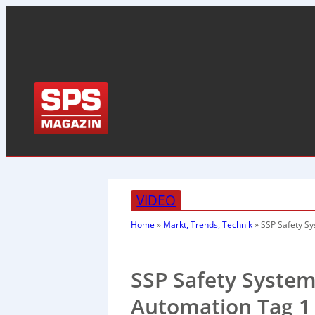
VIDEO
Home
»
Markt, Trends, Technik
»
SSP Safety S
SSP Safety Syste
Automation Tag 1