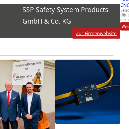
CNC
SSP Safety System Products
Leno
digi
GmbH & Co. KG
seri
Weit
Zur Firmenwebsite