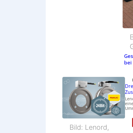
B
Ges
bei
Dre
Zu
Len
eine
Umr
Bild: Lenord,