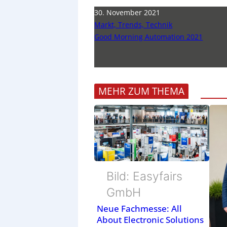
30. November 2021
Markt, Trends, Technik
Good Morning Automation 2021
MEHR ZUM THEMA
Bild: Easyfairs
GmbH
Neue Fachmesse: All
About Electronic Solutions