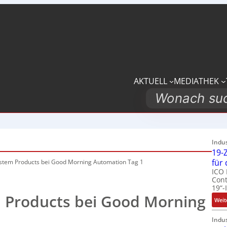
AKTUELL
MEDIATHEK
Search
Indu
19-Z
für
ystem Products bei Good Morning Automation Tag 1
ICO 
Cont
19“-
m Products bei Good Morning
Weit
Indu