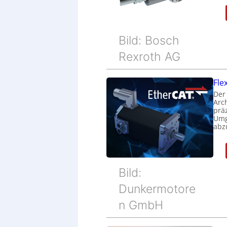
Bild: Bosch
Rexroth AG
Fle
Der
Arc
prä
Umg
abz
Bild:
Dunkermotore
n GmbH