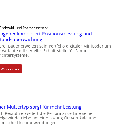
r
e
h
g
e
Drehzahl- und Positionssensor
b
hgeber kombiniert Positionsmessung und
e
standsüberwachung
r
ord+Bauer erweitert sein Portfolio digitaler MiniCoder um
k
 Variante mit serieller Schnittstelle für Fanuc-
ichtersysteme.
o
m
b
:
Weiterlesen
i
D
n
r
i
e
e
h
r
g
t
e
er Muttertyp sorgt für mehr Leistung
P
b
ch Rexroth erweitert die Performance Line seiner
o
e
elgewindetriebe um eine Lösung für vertikale und
amische Linearanwendungen.
s
r
i