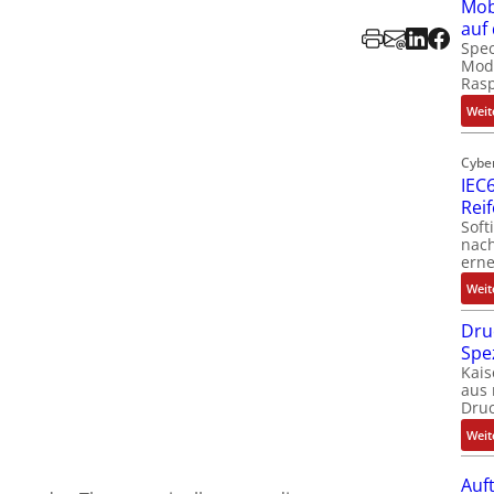
Mob
auf
Spec
Modu
Ras
Weit
Cybe
IEC6
Rei
Soft
nach
erne
Weit
Dru
Spe
Kais
aus 
Dru
Weit
Auf