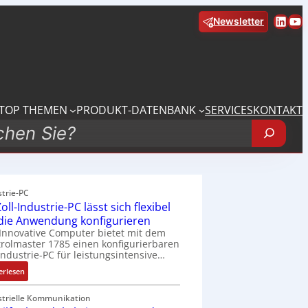
Linke
Yo
Newsletter
TOP THEMEN
PRODUKT-DATENBANK
SERVICES
KONTAKT
strie-PC
oll-Industrie-PC lässt sich flexibel
 die Anwendung konfigurieren
Innovative Computer bietet mit dem
rolmaster 1785 einen konfigurierbaren
Industrie-PC für leistungsintensive…
:
erlesen
1
9
strielle Kommunikation