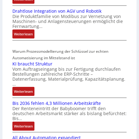
r
M
4
-
Drahtlose Integration von AGV und Robotik
a
3
I
Die Produktfamilie von Modibus zur Vernetzung von
r
-
n
Maschinen- und Anlagensteuerungen ermöglicht die
k
Z
t
Fernwartung…
t
e
e
:
Weiterlesen
s
r
g
D
t
t
r
r
a
i
a
Warum Prozessmodellierung der Schlüssel zur echten
a
r
f
t
h
Automatisierung im Mittelstand ist
t
i
i
KI braucht Struktur
t
f
z
o
Vom Auftragseingang bis zur Fertigung durchlaufen
l
ü
i
n
Bestellungen zahlreiche ERP-Schritte –
o
r
e
i
Datenerfassung, Materialprüfung, Kapazitätsplanung.
s
m
r
n
…
e
u
u
F
:
Weiterlesen
I
l
n
a
K
n
t
g
n
Bis 2036 fehlen 4,3 Millionen Arbeitskräfte
I
t
i
b
u
Der Renteneintritt der Babyboomer trifft den
b
e
v
e
c
deutschen Arbeitsmarkt stärker als bislang befürchtet:
r
g
a
Bis…
s
C
a
r
r
t
N
:
Weiterlesen
u
a
i
ä
C
B
c
t
a
t
-
All About Automation expandiert
i
h