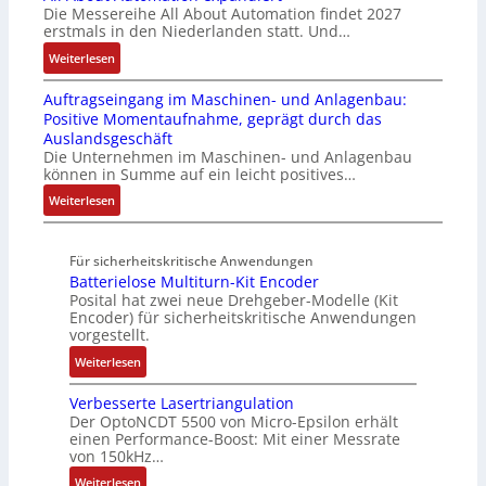
i
b
i
S
Die Messereihe All About Automation findet 2027
s
t
o
l
g
erstmals in den Niederlanden statt. Und…
y
2
S
n
e
t
s
0
:
Weiterlesen
t
v
S
R
t
3
A
r
o
t
e
e
Auftragseingang im Maschinen- und Anlagenbau:
6
l
u
n
e
i
m
Positive Momentaufnahme, geprägt durch das
f
l
k
A
u
f
e
Auslandsgeschäft
e
A
t
G
e
e
Die Unternehmen im Maschinen- und Anlagenbau
h
b
u
V
r
können in Summe auf ein leicht positives…
g
l
o
r
u
u
r
:
Weiterlesen
e
u
n
n
a
A
n
t
d
g
d
u
4
A
R
M
Für sicherheitskritische Anwendungen
f
,
u
o
L
Batterielose Multiturn-Kit Encoder
t
3
t
b
3
Posital hat zwei neue Drehgeber-Modelle (Kit
r
M
o
o
Encoder) für sicherheitskritische Anwendungen
f
a
i
m
t
vorgestellt.
ü
g
l
a
i
r
:
Weiterlesen
s
l
t
k
s
B
e
i
i
i
Verbesserte Lasertriangulation
a
i
o
o
Der OptoNCDT 5500 von Micro-Epsilon erhält
c
t
n
n
n
einen Performance-Boost: Mit einer Messrate
h
t
g
e
e
von 150kHz…
e
e
a
n
x
:
r
Weiterlesen
r