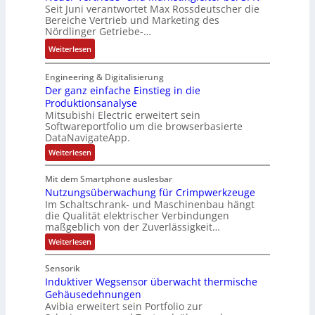
r
l
d
b
Seit Juni verantwortet Max Rossdeutscher die
s
m
F
a
e
Bereiche Vertrieb und Marketing des
a
s
t
a
t
Nördlinger Getriebe-…
r
u
a
e
b
i
:
:
Weiterlesen
u
c
r
o
P
N
l
h
i
n
o
e
Engineering & Digitalisierung
t
n
k
s
u
Der ganz einfache Einstieg in die
S
i
i
Produktionsanalyse
e
y
k
Mitsubishi Electric erweitert sein
t
r
s
-
Softwareportfolio um die browserbasierte
i
V
t
G
DataNavigateApp.
v
e
è
e
:
Weiterlesen
e
r
m
s
D
M
t
e
e
c
Mit dem Smartphone auslesbar
o
r
r
s
h
Nutzungsüberwachung für Crimpwerkzeuge
g
m
i
:
ä
a
Im Schaltschrank- und Maschinenbau hängt
e
e
Q
n
f
die Qualität elektrischer Verbindungen
z
n
b
2
maßgeblich von der Zuverlässigkeit…
t
e
t
s
-
s
i
:
Weiterlesen
a
-
n
E
N
f
f
u
u
u
r
ü
Sensorik
a
t
f
n
g
h
c
Induktiver Wegsensor überwacht thermische
z
n
d
h
e
u
r
Gehäusedehnungen
e
n
a
M
b
Avibia erweitert sein Portfolio zur
e
E
g
h