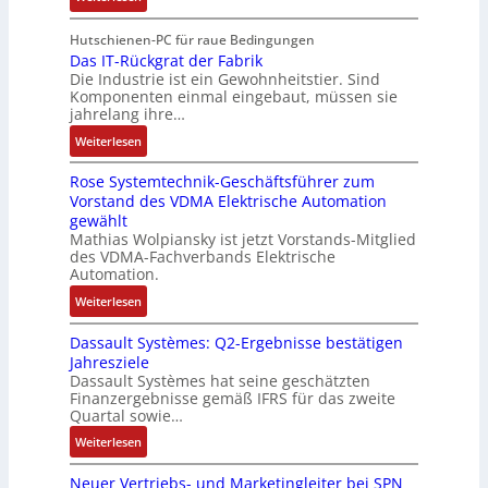
n
A
p
V
e
i
g
r
a
e
E
Hutschienen-PC für raue Bedingungen
e
i
b
n
r
Das IT-Rückgrat der Fabrik
n
l
m
e
d
Die Industrie ist ein Gewohnheitstier. Sind
b
t
o
M
i
i
Komponenten einmal eingebaut, müssen sie
e
w
s
a
t
e
jahrelang ihre…
s
i
e
s
s
r
:
s
Weiterlesen
c
M
c
k
t
D
e
k
u
h
r
Rose Systemtechnik-Geschäftsführer zum
a
r
l
l
i
ä
Vorstand des VDMA Elektrische Automation
s
t
u
t
n
f
gewählt
I
e
n
i
e
t
Mathias Wolpiansky ist jetzt Vorstands-Mitglied
T
L
g
t
n
e
des VDMA-Fachverbands Elektrische
-
a
u
-
Automation.
R
s
r
u
:
Weiterlesen
ü
e
n
n
R
c
r
-
d
Dassault Systèmes: Q2-Ergebnisse bestätigen
o
k
t
K
A
Jahresziele
s
g
r
i
n
Dassault Systèmes hat seine geschätzten
e
r
i
t
l
Finanzergebnisse gemäß IFRS für das zweite
S
a
a
E
Quartal sowie…
a
y
t
n
n
g
:
Weiterlesen
s
d
g
c
e
D
t
e
u
o
n
Neuer Vertriebs- und Marketingleiter bei SPN
a
e