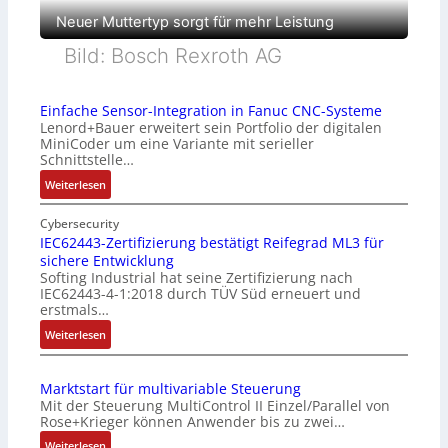
Neuer Muttertyp sorgt für mehr Leistung
Bild: Bosch Rexroth AG
Einfache Sensor-Integration in Fanuc CNC-Systeme
Lenord+Bauer erweitert sein Portfolio der digitalen
MiniCoder um eine Variante mit serieller
Schnittstelle…
:
Weiterlesen
E
i
Cybersecurity
n
IEC62443-Zertifizierung bestätigt Reifegrad ML3 für
sichere Entwicklung
f
Softing Industrial hat seine Zertifizierung nach
a
IEC62443-4-1:2018 durch TÜV Süd erneuert und
c
erstmals…
h
:
Weiterlesen
e
I
S
E
e
Marktstart für multivariable Steuerung
C
n
Mit der Steuerung MultiControl II Einzel/Parallel von
6
s
Rose+Krieger können Anwender bis zu zwei…
2
o
:
Weiterlesen
4