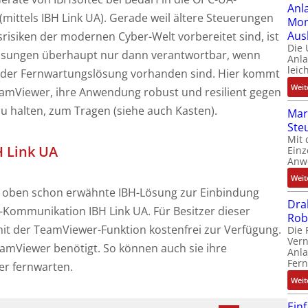
Anl
mittels IBH Link UA). Gerade weil ältere Steuerungen
Mom
Aus
srisiken der modernen Cyber-Welt vorbereitet sind, ist
Die
lösungen überhaupt nur dann verantwortbar, wenn
Anl
leic
 der Fernwartungslösung vorhanden sind. Hier kommt
Weit
amViewer, ihre Anwendung robust und resilient gegen
zu halten, zum Tragen (siehe auch Kasten).
Mar
Ste
Mit 
H Link UA
Einz
Anw
Weit
e oben schon erwähnte IBH-Lösung zur Einbindung
Dra
-Kommunikation IBH Link UA. Für Besitzer dieser
Rob
it der TeamViewer-Funktion kostenfrei zur Verfügung.
Die 
Ver
TeamViewer benötigt. So können auch sie ihre
Anla
Fer
r fernwarten.
Weit
Ein