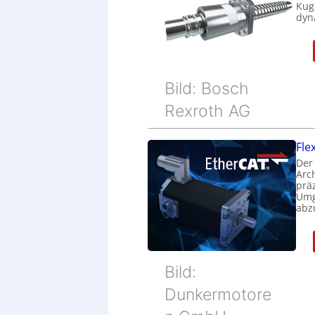
Kug
dyn
Bild: Bosch
Rexroth AG
Fle
Der
Arc
prä
Umg
abz
Bild:
Dunkermotore