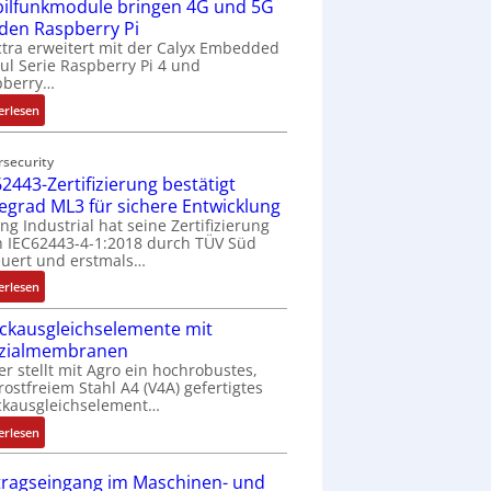
ilfunkmodule bringen 4G und 5G
-
Z
 den Raspberry Pi
o
tra erweitert mit der Calyx Embedded
l Serie Raspberry Pi 4 und
l
pberry…
l
-
:
erlesen
I
M
n
o
rsecurity
d
b
2443-Zertifizierung bestätigt
u
i
fegrad ML3 für sichere Entwicklung
s
l
ing Industrial hat seine Zertifizierung
t
f
 IEC62443-4-1:2018 durch TÜV Süd
r
u
uert und erstmals…
i
n
:
erlesen
e
k
I
-
m
ckausgleichselemente mit
E
P
o
zialmembranen
C
C
d
er stellt mit Agro ein hochrobustes,
6
l
u
rostfreiem Stahl A4 (V4A) gefertigtes
2
ä
l
ckausgleichselement…
4
s
e
:
4
erlesen
s
b
D
3
t
r
r
-
tragseingang im Maschinen- und
s
i