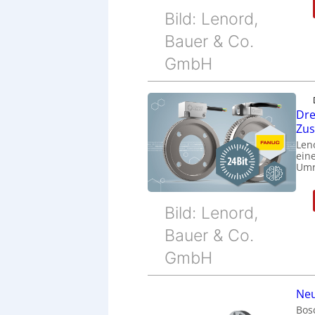
Bild: Lenord,
Bauer & Co.
GmbH
Dre
Zu
Len
eine
Umr
Bild: Lenord,
Bauer & Co.
GmbH
Neu
Bos