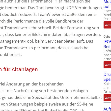
gen auch auf die Performance. Hier macht sich die
Mob
auf
gie bemerkbar. Das Tool bevorzugt UDP-Verbindungen,
Spec
deutlich reduziert. TeamViewer ist außerdem eine
Modu
Ras
ch die Performance die volle Bandbreite der
Weit
t TeamViewer sehr schnell. Bei der Fernwartung von
r, dass keinerlei Bildschirmdaten übertragen werden,
Cybe
Management-Tool, beim Serviceanbieter läuft. Das
IEC6
Rei
nd TeamViewer so performant, dass sie auch bei
Soft
unktioniert.
nach
erne
Weit
 für Altanlagen
Dru
Spe
erlei Änderung an der bestehenden
Kais
aus 
, ist die Nachrüstung von bestehenden Anlagen
Dru
t genau dies eine Spezialität des Unternehmens. Selbst
Weit
 von Steuerungen beispielsweise aus der S5-Reihe
Auf
räte von IBHsoftec bei Bedarf in die OPC-UA-