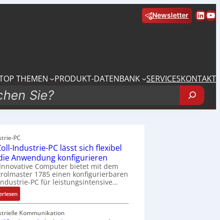
Linke
Yo
Newsletter
TOP THEMEN
PRODUKT-DATENBANK
SERVICES
KONTAKT
strie-PC
oll-Industrie-PC lässt sich flexibel
 die Anwendung konfigurieren
Innovative Computer bietet mit dem
rolmaster 1785 einen konfigurierbaren
Industrie-PC für leistungsintensive…
:
erlesen
1
9
strielle Kommunikation