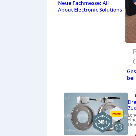
Neue Fachmesse: All
About Electronic Solutions
B
Ges
bei
Dre
Zu
Len
eine
Umr