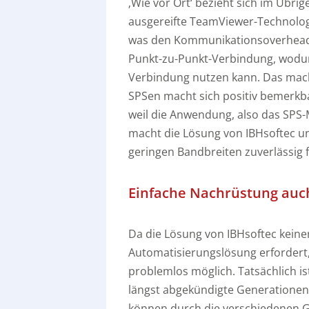
‚Wie vor Ort‘ bezieht sich im Übri
ausgereifte TeamViewer-Technolo
was den Kommunikationsoverhead 
Punkt-zu-Punkt-Verbindung, wodur
Verbindung nutzen kann. Das mach
SPSen macht sich positiv bemerkba
weil die Anwendung, also das SPS-
macht die Lösung von IBHsoftec u
geringen Bandbreiten zuverlässig f
Einfache Nachrüstung auch
Da die Lösung von IBHsoftec kein
Automatisierungslösung erfordert
problemlos möglich. Tatsächlich is
längst abgekündigte Generationen
können durch die verschiedenen Ge