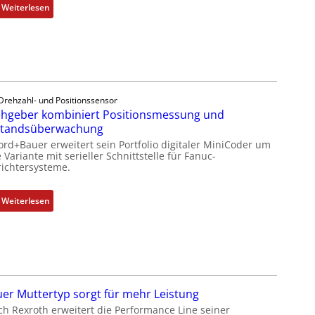
:
Weiterlesen
D
r
e
h
g
e
Drehzahl- und Positionssensor
b
hgeber kombiniert Positionsmessung und
e
standsüberwachung
r
ord+Bauer erweitert sein Portfolio digitaler MiniCoder um
k
 Variante mit serieller Schnittstelle für Fanuc-
ichtersysteme.
o
m
b
:
Weiterlesen
i
D
n
r
i
e
e
h
r
g
t
e
er Muttertyp sorgt für mehr Leistung
P
b
ch Rexroth erweitert die Performance Line seiner