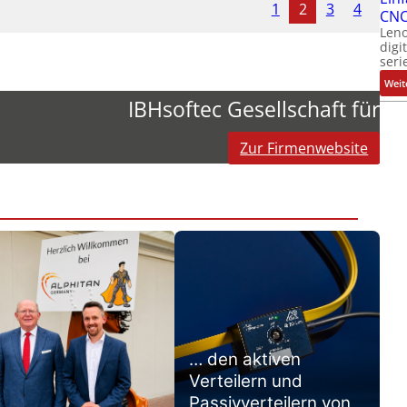
1
2
3
4
CNC
Leno
digi
seri
Weit
IBHsoftec Gesellschaft für
Zur Firmenwebsite
… den aktiven
Verteilern und
Passivverteilern von