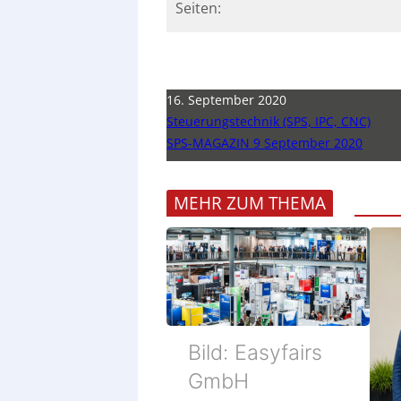
Seiten:
16. September 2020
Steuerungstechnik (SPS, IPC, CNC)
SPS-MAGAZIN 9 September 2020
MEHR ZUM THEMA
Bild: Easyfairs
GmbH