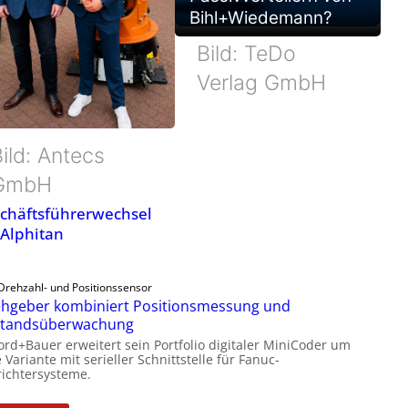
Bihl+Wiedemann?
Bild: TeDo
Verlag GmbH
ild: Antecs
GmbH
chäftsführerwechsel
 Alphitan
Drehzahl- und Positionssensor
hgeber kombiniert Positionsmessung und
standsüberwachung
ord+Bauer erweitert sein Portfolio digitaler MiniCoder um
 Variante mit serieller Schnittstelle für Fanuc-
ichtersysteme.