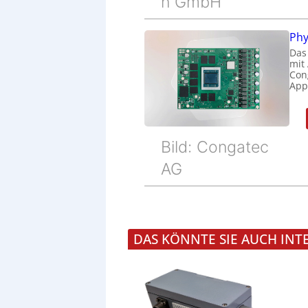
n GmbH
Phy
Das
mit
Cong
Appl
Bild: Congatec
AG
DAS KÖNNTE SIE AUCH INT