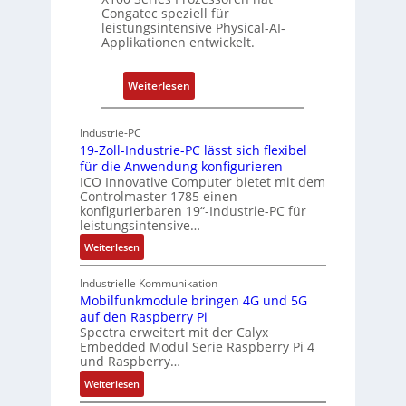
a
Congatec speziell für
t
leistungsintensive Physical-AI-
-
Applikationen entwickelt.
A
r
:
Weiterlesen
c
P
h
h
Industrie-PC
i
y
19-Zoll-Industrie-PC lässt sich flexibel
t
s
für die Anwendung konfigurieren
e
i
ICO Innovative Computer bietet mit dem
k
Controlmaster 1785 einen
c
konfigurierbaren 19“-Industrie-PC für
t
a
leistungsintensive…
u
l
:
Weiterlesen
r
-
1
A
9
Industrielle Kommunikation
I
-
Mobilfunkmodule bringen 4G und 5G
a
auf den Raspberry Pi
Z
Spectra erweitert mit der Calyx
n
o
Embedded Modul Serie Raspberry Pi 4
l
d
und Raspberry…
l
e
:
Weiterlesen
-
r
M
I