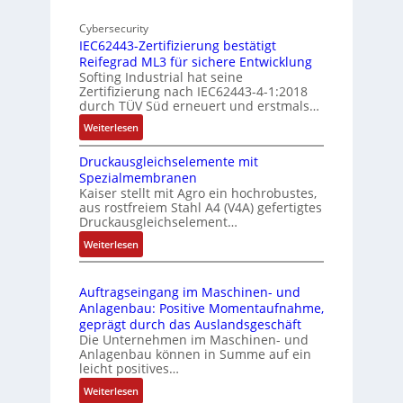
E
o
n
d
Cybersecurity
b
d
g
IEC62443-Zertifizierung bestätigt
i
u
e
Reifegrad ML3 für sichere Entwicklung
l
s
Softing Industrial hat seine
f
t
Zertifizierung nach IEC62443-4-1:2018
u
r
durch TÜV Süd erneuert und erstmals…
n
i
:
Weiterlesen
k
e
I
m
-
Druckausgleichselemente mit
E
o
P
Spezialmembranen
C
d
C
Kaiser stellt mit Agro ein hochrobustes,
6
u
l
aus rostfreiem Stahl A4 (V4A) gefertigtes
2
l
ä
Druckausgleichselement…
4
e
s
:
Weiterlesen
4
b
s
D
3
r
t
r
-
i
s
Auftragseingang im Maschinen- und
u
Z
n
i
Anlagenbau: Positive Momentaufnahme,
c
e
g
c
geprägt durch das Auslandsgeschäft
k
r
e
h
Die Unternehmen im Maschinen- und
a
t
Anlagenbau können in Summe auf ein
n
f
u
i
leicht positives…
4
l
s
f
G
e
:
Weiterlesen
g
i