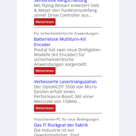
Sensorlose Fangschaltung
n
e
d
t
N
Mit Flying Restart erweitert Sieb
d
i
4
e
o
& Meyer den Funktionsumfang
0
i
t
t
seiner Drive Controller aus…
m
A
z
e
s
t
a
:
Weiterlesen
r
k
e
S
t
i
t
e
r
i
Für sicherheitskritische Anwendungen
l
n
ä
e
Batterielose Multiturn-Kit
o
s
f
r
o
Encoder
n
h
r
t
Posital hat zwei neue Drehgeber-
g
ä
l
e
Modelle (Kit Encoder) für
l
o
e
sicherheitskritische
t
s
w
S
Anwendungen vorgestellt.
e
ä
c
F
:
Weiterlesen
h
a
h
B
u
n
l
a
t
g
Verbesserte Lasertriangulation
t
t
z
s
Der OptoNCDT 5500 von Micro-
t
l
c
Epsilon erhält einen
e
a
h
Performance-Boost: Mit einer
r
c
a
i
Messrate von 150kHz…
k
l
e
b
t
:
Weiterlesen
l
e
u
V
o
s
n
e
s
c
Hutschienen-PC für raue Bedingungen
g
r
e
h
Das IT-Rückgrat der Fabrik
b
M
i
e
Die Industrie ist ein
u
c
s
l
Gewohnheitstier. Sind
h