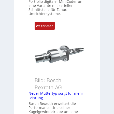
Portfolio digitaler MiniCoder um
t
eine Variante mit serieller
P
Schnittstelle für Fanuc-
Umrichtersysteme.
o
s
i
:
Weiterlesen
t
D
i
r
o
e
n
h
s
g
m
e
e
b
s
e
s
r
u
k
Bild: Bosch
n
o
Rexroth AG
g
m
Neuer Muttertyp sorgt für mehr
u
b
Leistung
n
i
Bosch Rexroth erweitert die
d
n
Performance Line seiner
Z
i
Kugelgewindetriebe um eine