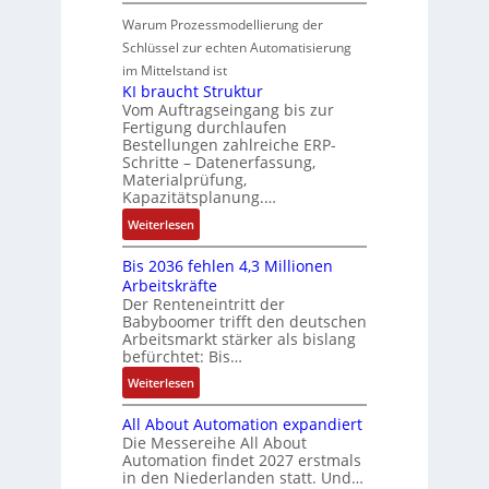
N
v
S
n
i
n
-
e
e
Warum Prozessmodellierung der
y
F
k
g
G
u
M
Schlüssel zur echten Automatisierung
s
a
e
e
o
im Mittelstand ist
t
n
s
r
m
KI braucht Struktur
è
u
c
V
e
Vom Auftragseingang bis zur
m
c
h
Fertigung durchlaufen
e
n
e
C
ä
Bestellungen zahlreiche ERP-
r
t
s
N
Schritte – Datenerfassung,
f
t
a
:
C
Materialprüfung,
t
r
u
Q
Kapazitätsplanung.…
-
s
i
f
2
S
:
f
Weiterlesen
e
n
-
y
K
ü
b
a
E
s
Bis 2036 fehlen 4,3 Millionen
I
h
s
h
r
t
Arbeitskräfte
b
r
-
m
g
e
Der Renteneintritt der
r
e
u
e
Babyboomer trifft den deutschen
e
m
a
r
n
,
Arbeitsmarkt stärker als bislang
b
e
u
z
d
befürchtet: Bis…
g
n
c
u
M
e
i
:
Weiterlesen
h
m
a
p
s
B
t
V
r
r
All About Automation expandiert
s
i
S
o
k
ä
Die Messereihe All About
e
s
t
r
e
Automation findet 2027 erstmals
g
b
2
r
s
in den Niederlanden statt. Und…
t
t
e
0