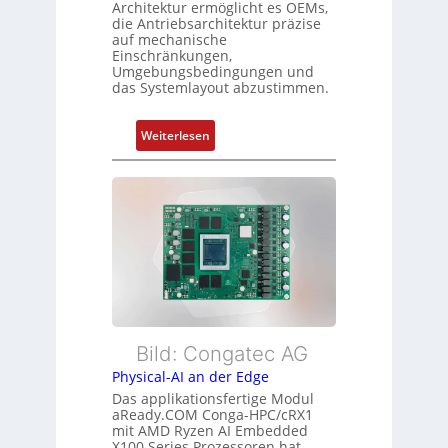
d
Architektur ermöglicht es OEMs,
g
die Antriebsarchitektur präzise
Z
t
auf mechanische
u
Einschränkungen,
f
s
Umgebungsbedingungen und
ü
das Systemlayout abzustimmen.
t
r
a
m
n
:
Weiterlesen
e
d
F
h
s
l
r
ü
e
L
b
x
e
e
i
i
r
b
s
w
l
t
a
e
u
c
E
n
h
t
Bild: Congatec AG
g
u
h
Physical-AI an der Edge
n
e
Das applikationsfertige Modul
g
r
aReady.COM Conga-HPC/cRX1
c
mit AMD Ryzen AI Embedded
X100 Series Prozessoren hat