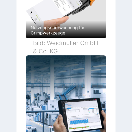
Nutzungsüberwachung für
Crimpwerkzeuge
Bild: Weidmüller GmbH
& Co. KG