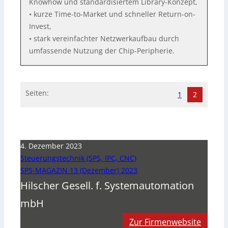
Knowhow und standardisiertem Library-Konzept,
• kurze Time-to-Market und schneller Return-on-
Invest,
• stark vereinfachter Netzwerkaufbau durch
umfassende Nutzung der Chip-Peripherie.
Seiten:
1
2
4. Dezember 2023
Steuerungstechnik (SPS, IPC, CNC)
SPS-MAGAZIN 13 (Dezember) 2023
Hilscher Gesell. f. Systemautomation
mbH
Zur Firmenwebsite