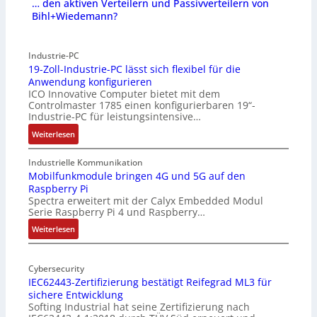
… den aktiven Verteilern und Passivverteilern von
Bihl+Wiedemann?
Industrie-PC
19-Zoll-Industrie-PC lässt sich flexibel für die
Anwendung konfigurieren
ICO Innovative Computer bietet mit dem
Controlmaster 1785 einen konfigurierbaren 19“-
Industrie-PC für leistungsintensive…
:
Weiterlesen
1
9
Industrielle Kommunikation
-
Mobilfunkmodule bringen 4G und 5G auf den
Raspberry Pi
Z
Spectra erweitert mit der Calyx Embedded Modul
o
Serie Raspberry Pi 4 und Raspberry…
l
l
:
Weiterlesen
-
M
I
o
n
Cybersecurity
b
IEC62443-Zertifizierung bestätigt Reifegrad ML3 für
d
i
sichere Entwicklung
u
l
Softing Industrial hat seine Zertifizierung nach
s
f