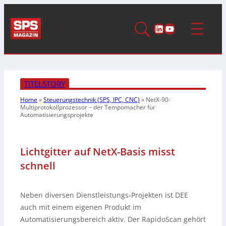
LinkedIn
YouTube
TITELSTORY
Home
»
Steuerungstechnik (SPS, IPC, CNC)
»
NetX-90-
Multiprotokollprozessor – der Tempomacher für
Automatisierungsprojekte
Lichtgitter auf NetX-Basis misst
schnell
Neben diversen Dienstleistungs-Projekten ist DEE
auch mit einem eigenen Produkt im
Automatisierungsbereich aktiv. Der RapidoScan gehört