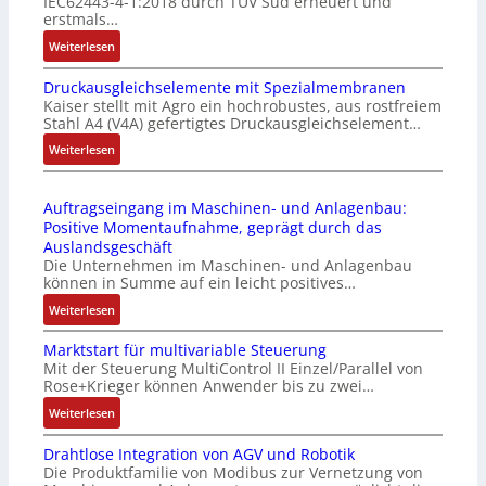
IEC62443-4-1:2018 durch TÜV Süd erneuert und
t
u
erstmals…
r
n
:
Weiterlesen
i
k
I
e
m
Druckausgleichselemente mit Spezialmembranen
E
-
o
Kaiser stellt mit Agro ein hochrobustes, aus rostfreiem
C
P
d
Stahl A4 (V4A) gefertigtes Druckausgleichselement…
6
C
u
2
:
Weiterlesen
l
l
4
D
ä
e
4
r
s
b
Auftragseingang im Maschinen- und Anlagenbau:
3
u
s
r
Positive Momentaufnahme, geprägt durch das
-
c
t
i
Auslandsgeschäft
Z
k
s
n
Die Unternehmen im Maschinen- und Anlagenbau
e
a
i
g
können in Summe auf ein leicht positives…
r
u
c
e
:
Weiterlesen
t
s
h
n
A
i
g
f
4
Marktstart für multivariable Steuerung
u
f
l
l
G
Mit der Steuerung MultiControl II Einzel/Parallel von
f
i
e
e
u
Rose+Krieger können Anwender bis zu zwei…
t
z
i
x
n
r
:
Weiterlesen
i
c
i
d
a
M
e
h
b
5
Drahtlose Integration von AGV und Robotik
g
a
r
s
e
G
Die Produktfamilie von Modibus zur Vernetzung von
s
r
u
e
l
a