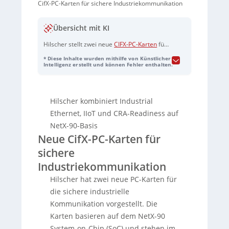
CifX-PC-Karten für sichere Industriekommunikation
Übersicht mit KI
Hilscher stellt zwei neue
CIFX-PC-Karten
für
sichere, multiprotokollfähige
* Diese Inhalte wurden mithilfe von Künstlicher
Industriekommunikation vor: die
CIFX
Intelligenz erstellt und können Fehler enthalten.
PCIe90RE
(PCI-Express) und die
CIFX
LPCIe90RE
(Low-Profile). Beide basieren auf
dem
NetX90-SoC
und sind als
Hilscher kombiniert Industrial
zukunftssichere Nachfolger älterer
NetX100
-basierter Karten (z. B.
CIFX50RE
)
Ethernet, IIoT und CRA-Readiness auf
sowie für neue PC-basierte
NetX-90-Basis
Automatisierungslösungen gedacht, bei
Neue CifX-PC-Karten für
denen Security, Performance und Flexibilität
sichere
im Fokus stehen. Die Karten unterstützen
zahlreiche Industrial-Ethernet- und IIoT-
Industriekommunikation
Protokolle (u. a. Profinet, EtherCAT,
Hilscher hat zwei neue PC-Karten für
Ethernet/IP, Modbus TCP, CC-Link IE Field
Basic, Powerlink, Sercos sowie OPC UA
die sichere industrielle
Publisher/Subscriber) und lassen sich per
Kommunikation vorgestellt. Die
Firmwarewechsel anpassen. Ein
Karten basieren auf dem NetX-90
Schwerpunkt ist die Vorbereitung auf
System-on-Chip (SoC) und stehen im
regulatorische Vorgaben wie den Cyber