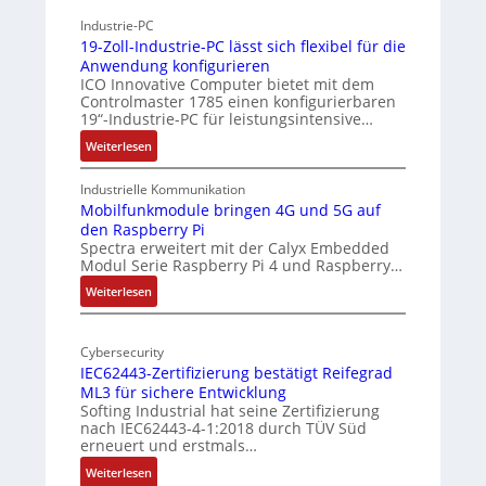
h
h
Industrie-PC
i
y
19-Zoll-Industrie-PC lässt sich flexibel für die
t
s
Anwendung konfigurieren
e
i
ICO Innovative Computer bietet mit dem
k
Controlmaster 1785 einen konfigurierbaren
c
t
19“-Industrie-PC für leistungsintensive…
a
u
:
Weiterlesen
l
r
1
-
9
Industrielle Kommunikation
A
-
Mobilfunkmodule bringen 4G und 5G auf
I
den Raspberry Pi
Z
a
Spectra erweitert mit der Calyx Embedded
o
Modul Serie Raspberry Pi 4 und Raspberry…
n
l
d
l
:
Weiterlesen
e
-
M
I
o
r
n
Cybersecurity
b
E
IEC62443-Zertifizierung bestätigt Reifegrad
d
i
d
ML3 für sichere Entwicklung
u
l
g
Softing Industrial hat seine Zertifizierung
s
f
e
nach IEC62443-4-1:2018 durch TÜV Süd
t
u
erneuert und erstmals…
r
n
:
Weiterlesen
i
k