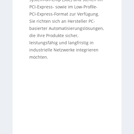
Resilience Act (CRA, ab Ende 2027) durch
PCI-Express- sowie im Low-Profile-
integrierte Security-by-Design-
PCI-Express-Format zur Verfügung.
Mechanismen. Weitere Merkmale:
Sie richten sich an Hersteller PC-
industrietauglicher Temperaturbereich von
basierter Automatisierungslösungen,
-20 bis +75 °C, kompaktere Bauform,
parallele IoT-Konnektivität (OPC UA, MQTT)
die ihre Produkte sicher,
neben Industrial Ethernet, bewährte
leistungsfähig und langfristig in
Treiber/Tools für einfache Integration sowie
industrielle Netzwerke integrieren
ein Drehschalter für 1:1-Austausch und den
stabilen Betrieb mehrerer Karten im
möchten.
System. Für 2026 sind zusätzliche Feldbus-
Protokollstacks (CC-Link, Profibus,
DeviceNet) angekündigt.
Sorry, no results.
Please try another keyword