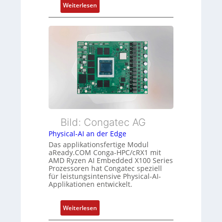
a
:
Weiterlesen
m
n
F
e
d
l
h
s
e
r
ü
x
L
b
i
e
e
b
i
r
l
s
w
e
t
a
E
u
c
t
n
h
h
Bild: Congatec AG
g
u
e
Physical-AI an der Edge
n
r
Das applikationsfertige Modul
g
c
aReady.COM Conga-HPC/cRX1 mit
AMD Ryzen AI Embedded X100 Series
a
Prozessoren hat Congatec speziell
t
für leistungsintensive Physical-AI-
-
Applikationen entwickelt.
A
r
:
Weiterlesen
c
P