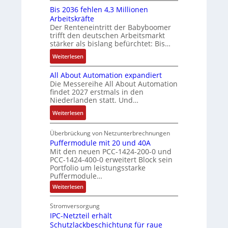
e
-
-
f
Bis 2036 fehlen 4,3 Millionen
I
u
b
S
E
ü
Arbeitskräfte
b
f
s
y
r
Der Renteneintritt der Babyboomer
h
r
n
-
s
g
trifft den deutschen Arbeitsmarkt
r
a
a
u
t
stärker als bislang befürchtet: Bis…
e
e
u
h
n
e
b
:
r
Weiterlesen
c
m
d
m
n
B
z
h
e
M
e
i
All About Automation expandiert
i
u
t
,
a
s
Die Messereihe All About Automation
s
m
S
g
r
findet 2027 erstmals in den
s
2
V
t
e
k
Niederlanden statt. Und…
e
0
o
r
p
e
b
:
Weiterlesen
3
r
u
r
t
e
A
6
s
k
ä
i
s
l
Überbrückung von Netzunterbrechnungen
f
t
t
g
n
t
l
Puffermodule mit 20 und 40A
e
a
u
t
g
ä
Mit den neuen PCC-1424-200-0 und
A
h
n
r
d
l
PCC-1424-400-0 erweitert Block sein
t
b
l
d
u
e
Portfolio um leistungsstarke
i
o
e
d
r
Puffermodule…
i
g
u
n
e
c
t
:
Weiterlesen
e
t
4
s
h
P
e
n
A
u
,
V
d
r
Stromversorgung
J
f
u
3
D
a
b
IPC-Netzteil erhält
f
a
t
M
M
e
s
e
Schutzlackbeschichtung für raue
h