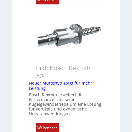
D
i
r
t
e
i
h
o
g
n
e
s
b
m
e
e
r
s
k
s
Bild: Bosch Rexroth
o
u
m
n
AG
b
g
Neuer Muttertyp sorgt für mehr
i
u
Leistung
n
n
Bosch Rexroth erweitert die
i
d
Performance Line seiner
Kugelgewindetriebe um eine Lösung
e
Z
für vertikale und dynamische
r
u
Linearanwendungen.
t
s
P
t
:
Weiterlesen
o
a