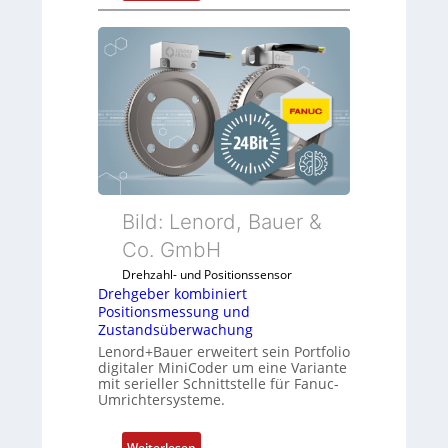
D
r
e
h
g
e
b
e
r
k
o
Bild: Lenord, Bauer &
m
Co. GmbH
b
Drehzahl- und Positionssensor
i
Drehgeber kombiniert
n
Positionsmessung und
i
Zustandsüberwachung
e
Lenord+Bauer erweitert sein Portfolio
r
digitaler MiniCoder um eine Variante
mit serieller Schnittstelle für Fanuc-
t
Umrichtersysteme.
P
o
:
s
Weiterlesen