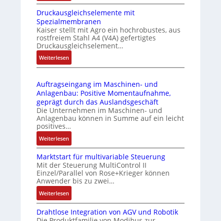
I
e
m
Druckausgleichselemente mit
E
-
o
Spezialmembranen
C
P
d
Kaiser stellt mit Agro ein hochrobustes, aus
6
C
u
rostfreiem Stahl A4 (V4A) gefertigtes
2
l
l
Druckausgleichselement…
4
ä
e
:
Weiterlesen
4
s
b
D
3
s
r
r
-
t
i
Auftragseingang im Maschinen- und
u
Z
s
n
Anlagenbau: Positive Momentaufnahme,
c
e
i
g
geprägt durch das Auslandsgeschäft
k
r
c
e
Die Unternehmen im Maschinen- und
a
t
h
Anlagenbau können in Summe auf ein leicht
n
u
i
positives…
f
4
s
f
l
G
:
Weiterlesen
g
i
e
u
A
l
z
x
n
Marktstart für multivariable Steuerung
u
e
i
i
Mit der Steuerung MultiControl II
d
f
i
e
Einzel/Parallel von Rose+Krieger können
b
5
t
c
Anwender bis zu zwei…
r
e
G
r
h
u
l
a
:
Weiterlesen
a
s
n
f
u
M
g
e
g
ü
Drahtlose Integration von AGV und Robotik
f
a
s
l
b
Die Produktfamilie von Modibus zur
r
d
r