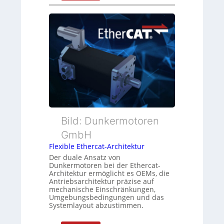
N
s
n
e
i
d
u
t
s
e
i
ü
r
o
b
M
n
e
u
s
r
t
m
w
t
e
a
e
s
c
r
s
h
t
Bild: Dunkermotoren
u
u
y
n
n
GmbH
p
g
g
Flexible Ethercat-Architektur
s
u
Der duale Ansatz von
o
n
Dunkermotoren bei der Ethercat-
r
Architektur ermöglicht es OEMs, die
d
Antriebsarchitektur präzise auf
g
Z
mechanische Einschränkungen,
t
u
Umgebungsbedingungen und das
f
Systemlayout abzustimmen.
s
ü
t
r