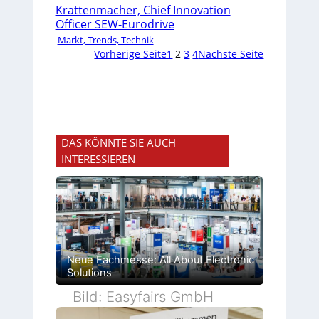
Krattenmacher, Chief Innovation
Officer SEW-Eurodrive
Markt, Trends, Technik
Vorherige Seite
1
2
3
4
Nächste Seite
DAS KÖNNTE SIE AUCH
INTERESSIEREN
Neue Fachmesse: All About Electronic
Solutions
Bild: Easyfairs GmbH