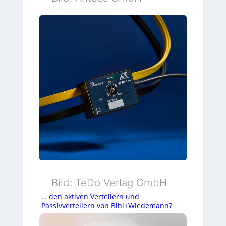
Bild: TeDo Verlag GmbH
… den aktiven Verteilern und
Passivverteilern von Bihl+Wiedemann?