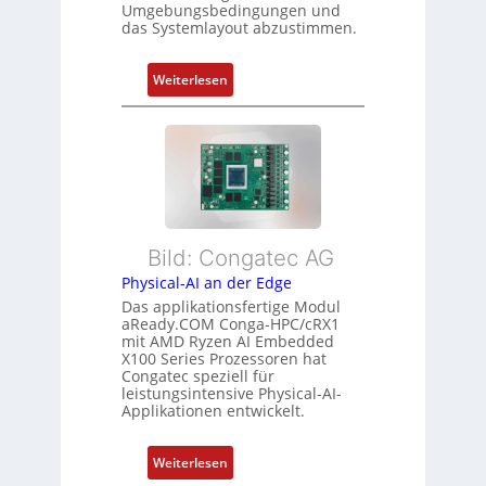
Umgebungsbedingungen und
u
g
g
das Systemlayout abzustimmen.
n
t
d
f
:
Z
Weiterlesen
ü
F
u
r
l
s
m
e
t
e
x
a
h
i
n
r
b
d
L
l
s
e
Bild: Congatec AG
e
ü
i
Physical-AI an der Edge
E
b
s
Das applikationsfertige Modul
t
e
t
aReady.COM Conga-HPC/cRX1
h
r
u
mit AMD Ryzen AI Embedded
e
w
n
X100 Series Prozessoren hat
r
Congatec speziell für
a
g
leistungsintensive Physical-AI-
c
c
Applikationen entwickelt.
a
h
t
u
:
Weiterlesen
-
n
P