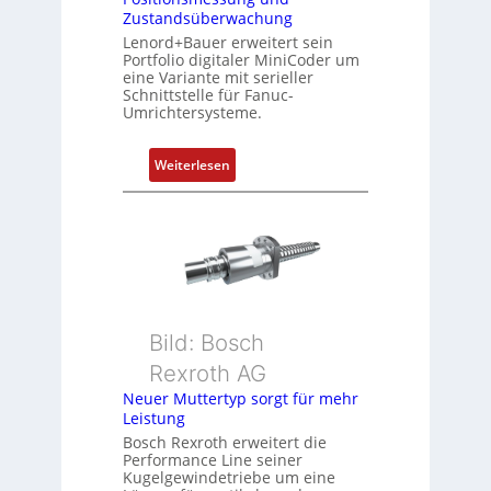
i
Zustandsüberwachung
n
Lenord+Bauer erweitert sein
i
Portfolio digitaler MiniCoder um
eine Variante mit serieller
e
Schnittstelle für Fanuc-
r
Umrichtersysteme.
t
P
:
Weiterlesen
o
D
s
r
i
e
t
h
i
g
o
e
n
b
s
Bild: Bosch
e
m
Rexroth AG
r
e
k
Neuer Muttertyp sorgt für mehr
s
Leistung
o
s
m
Bosch Rexroth erweitert die
u
Performance Line seiner
b
n
Kugelgewindetriebe um eine
i