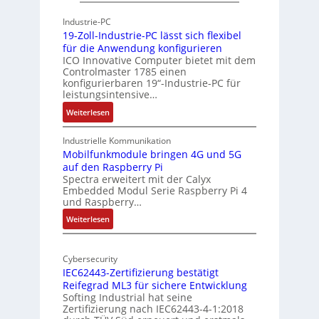
A
g
h
r
Industrie-PC
y
c
19-Zoll-Industrie-PC lässt sich flexibel
s
h
für die Anwendung konfigurieren
i
ICO Innovative Computer bietet mit dem
i
Controlmaster 1785 einen
c
t
konfigurierbaren 19“-Industrie-PC für
a
e
leistungsintensive…
l
k
:
Weiterlesen
-
t
1
A
u
9
Industrielle Kommunikation
I
r
-
Mobilfunkmodule bringen 4G und 5G
a
auf den Raspberry Pi
Z
Spectra erweitert mit der Calyx
n
o
Embedded Modul Serie Raspberry Pi 4
l
d
und Raspberry…
l
e
:
Weiterlesen
-
r
M
I
E
o
n
d
Cybersecurity
b
d
g
IEC62443-Zertifizierung bestätigt
i
u
e
Reifegrad ML3 für sichere Entwicklung
l
s
Softing Industrial hat seine
f
t
Zertifizierung nach IEC62443-4-1:2018
u
r