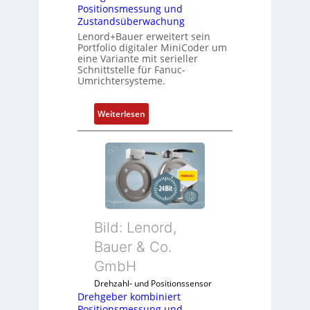
Positionsmessung und
Zustandsüberwachung
Lenord+Bauer erweitert sein
Portfolio digitaler MiniCoder um
eine Variante mit serieller
Schnittstelle für Fanuc-
Umrichtersysteme.
:
Weiterlesen
D
r
e
h
g
e
b
Bild: Lenord,
e
r
Bauer & Co.
k
GmbH
o
Drehzahl- und Positionssensor
m
Drehgeber kombiniert
b
Positionsmessung und