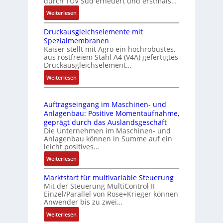
durch TÜV Süd erneuert und erstmals…
n
i
:
Weiterlesen
k
e
I
m
-
Druckausgleichselemente mit
E
o
P
Spezialmembranen
C
d
C
Kaiser stellt mit Agro ein hochrobustes,
6
u
l
aus rostfreiem Stahl A4 (V4A) gefertigtes
2
l
ä
Druckausgleichselement…
4
e
s
:
Weiterlesen
4
b
s
D
3
r
t
r
-
i
s
Auftragseingang im Maschinen- und
u
Z
n
i
Anlagenbau: Positive Momentaufnahme,
c
e
g
c
geprägt durch das Auslandsgeschäft
k
r
e
h
Die Unternehmen im Maschinen- und
a
t
Anlagenbau können in Summe auf ein
n
f
u
i
leicht positives…
4
l
s
f
G
e
:
Weiterlesen
g
i
u
x
A
l
z
n
i
Marktstart für multivariable Steuerung
u
e
i
Mit der Steuerung MultiControl II
d
b
f
i
e
Einzel/Parallel von Rose+Krieger können
5
e
t
c
Anwender bis zu zwei…
r
G
l
r
h
u
a
:
Weiterlesen
f
a
s
n
u