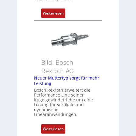
t
P
:
Weiterlesen
o
D
s
r
i
e
t
h
i
g
o
e
n
b
s
Bild: Bosch
e
m
Rexroth AG
r
e
k
Neuer Muttertyp sorgt für mehr
s
Leistung
o
s
m
Bosch Rexroth erweitert die
u
Performance Line seiner
b
n
Kugelgewindetriebe um eine
i
g
Lösung für vertikale und
n
dynamische
u
Linearanwendungen.
i
n
e
d
r
:
Weiterlesen
Z
t
N
u