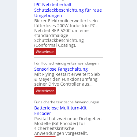
r
M
l
IPC-Netzteil erhält
f
S
a
o
e
i
e
e
Schutzlackbeschichtung für raue
P
n
m
s
l
r
k
Umgebungen
N
d
m
a
z
l
Bicker Elektronik erweitert sein
t
o
s
t
i
i
lüfterloses 200W-Industrie-PC-
d
r
g
i
u
e
o
Netzteil BEP-520C um eine
i
e
l
o
standardmäßige
l
n
s
e
s
Schutzlackbeschichtung
n
e
e
m
c
(Conformal Coating).
c
e
i
n
h
t
h
:
Weiterlesen
x
A
e
2
I
ä
p
r
0
P
A
f
Für Hochschwindigkeitsanwendungen
a
u
C
b
u
n
t
Sensorlose Fangschaltung
-
n
e
d
t
N
Mit Flying Restart erweitert Sieb
d
i
4
e
o
& Meyer den Funktionsumfang
0
i
t
t
seiner Drive Controller aus…
m
A
z
e
s
t
a
:
Weiterlesen
r
k
e
S
t
i
t
e
r
i
Für sicherheitskritische Anwendungen
l
n
ä
e
Batterielose Multiturn-Kit
o
s
f
r
o
Encoder
n
h
r
t
Posital hat zwei neue Drehgeber-
g
ä
l
e
Modelle (Kit Encoder) für
l
o
e
sicherheitskritische
t
s
w
S
Anwendungen vorgestellt.
e
ä
c