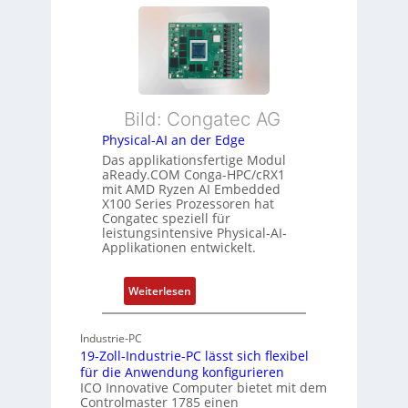
l
s
m
e
t
e
x
a
h
i
n
r
b
d
L
l
s
e
Bild: Congatec AG
e
ü
i
Physical-AI an der Edge
E
b
s
Das applikationsfertige Modul
t
e
t
aReady.COM Conga-HPC/cRX1
h
r
u
mit AMD Ryzen AI Embedded
e
w
n
X100 Series Prozessoren hat
r
Congatec speziell für
a
g
leistungsintensive Physical-AI-
c
c
Applikationen entwickelt.
a
h
t
u
:
Weiterlesen
-
n
P
A
g
h
r
Industrie-PC
y
c
19-Zoll-Industrie-PC lässt sich flexibel
s
h
für die Anwendung konfigurieren
i
ICO Innovative Computer bietet mit dem
i
Controlmaster 1785 einen
c
t