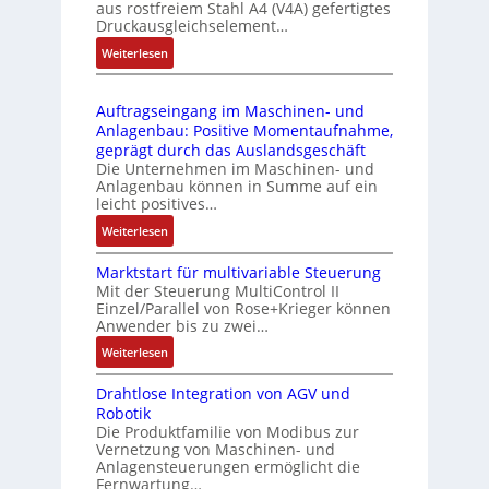
aus rostfreiem Stahl A4 (V4A) gefertigtes
2
l
ä
Druckausgleichselement…
4
e
s
:
Weiterlesen
4
b
s
D
3
r
t
r
-
i
s
Auftragseingang im Maschinen- und
u
Z
n
i
Anlagenbau: Positive Momentaufnahme,
c
e
g
c
geprägt durch das Auslandsgeschäft
k
r
e
h
Die Unternehmen im Maschinen- und
a
t
Anlagenbau können in Summe auf ein
n
f
u
i
leicht positives…
4
l
s
f
G
e
:
Weiterlesen
g
i
u
x
A
l
z
n
i
Marktstart für multivariable Steuerung
u
e
i
Mit der Steuerung MultiControl II
d
b
f
i
e
Einzel/Parallel von Rose+Krieger können
5
e
t
c
Anwender bis zu zwei…
r
G
l
r
h
u
a
:
Weiterlesen
f
a
s
n
u
M
ü
g
e
g
Drahtlose Integration von AGV und
f
a
r
s
l
b
Robotik
d
r
d
e
e
e
Die Produktfamilie von Modibus zur
e
k
i
i
m
Vernetzung von Maschinen- und
s
n
t
e
n
Anlagensteuerungen ermöglicht die
e
t
R
s
A
g
Fernwartung…
n