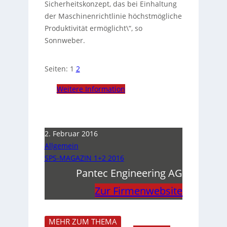
Sicherheitskonzept, das bei Einhaltung
der Maschinenrichtlinie höchstmögliche
Produktivität ermöglicht\“, so
Sonnweber.
Seiten:
1
2
Weitere Information
2. Februar 2016
Allgemein
SPS-MAGAZIN 1+2 2016
Pantec Engineering AG
Zur Firmenwebsite
MEHR ZUM THEMA