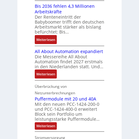
K
ü
b
a
E
s
Bis 2036 fehlen 4,3 Millionen
I
h
s
h
r
t
Arbeitskräfte
b
r
-
m
g
e
Der Renteneintritt der
r
e
u
e
Babyboomer trifft den deutschen
e
m
a
r
n
,
Arbeitsmarkt stärker als bislang
b
e
u
z
d
befürchtet: Bis…
g
n
c
u
M
e
i
:
Weiterlesen
h
m
a
p
s
B
t
V
r
r
All About Automation expandiert
s
i
S
o
k
ä
Die Messereihe All About
e
s
t
r
e
Automation findet 2027 erstmals
g
b
2
r
s
in den Niederlanden statt. Und…
t
t
e
0
u
t
i
d
:
Weiterlesen
s
3
k
a
n
u
A
t
6
t
n
g
r
l
Überbrückung von
ä
f
u
d
l
c
l
t
e
Netzunterbrechnungen
r
d
e
h
A
i
h
Puffermodule mit 20 und 40A
e
i
d
b
Mit den neuen PCC-1424-200-0
g
l
s
t
a
und PCC-1424-400-0 erweitert
o
e
e
V
Block sein Portfolio um
e
s
u
n
n
D
leistungsstarke Puffermodule…
r
A
t
J
4
M
:
b
Weiterlesen
u
A
a
,
P
A
e
s
u
h
3
u
E
Stromversorgung
i
l
f
t