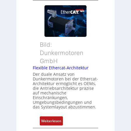
P
e
s
o
u
t
s
e
a
i
r
n
t
M
d
i
u
s
o
t
ü
Bild:
n
t
b
Dunkermotoren
s
e
e
m
GmbH
r
r
e
t
Flexible Ethercat-Architektur
w
s
y
a
Der duale Ansatz von
s
Dunkermotoren bei der Ethercat-
p
c
Architektur ermöglicht es OEMs,
u
s
h
die Antriebsarchitektur präzise
n
o
u
auf mechanische
g
r
Einschränkungen,
n
Umgebungsbedingungen und
u
g
g
das Systemlayout abzustimmen.
n
t
d
f
:
Z
Weiterlesen
ü
F
u
r