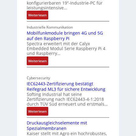
konfigurierbaren 19“-Industrie-PC für
a
e
leistungsintensive…
l
k
:
Weiterlesen
-
t
1
A
u
9
Industrielle Kommunikation
I
r
-
Mobilfunkmodule bringen 4G und 5G
a
auf den Raspberry Pi
Z
Spectra erweitert mit der Calyx
n
o
Embedded Modul Serie Raspberry Pi 4
l
d
und Raspberry…
l
e
:
Weiterlesen
-
r
M
I
E
o
n
d
Cybersecurity
b
d
g
IEC62443-Zertifizierung bestätigt
i
u
e
Reifegrad ML3 für sichere Entwicklung
l
s
Softing Industrial hat seine
f
t
Zertifizierung nach IEC62443-4-1:2018
u
r
durch TÜV Süd erneuert und erstmals…
n
i
:
Weiterlesen
k
e
I
m
-
Druckausgleichselemente mit
E
o
P
Spezialmembranen
C
d
C
Kaiser stellt mit Agro ein hochrobustes,
6
u
l