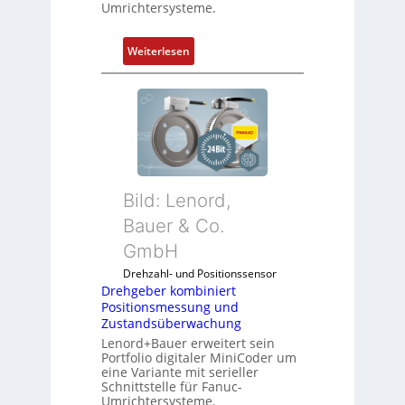
Umrichtersysteme.
:
Weiterlesen
D
r
e
h
g
e
b
Bild: Lenord,
e
r
Bauer & Co.
k
GmbH
o
Drehzahl- und Positionssensor
m
Drehgeber kombiniert
b
Positionsmessung und
i
Zustandsüberwachung
n
Lenord+Bauer erweitert sein
i
Portfolio digitaler MiniCoder um
eine Variante mit serieller
e
Schnittstelle für Fanuc-
r
Umrichtersysteme.