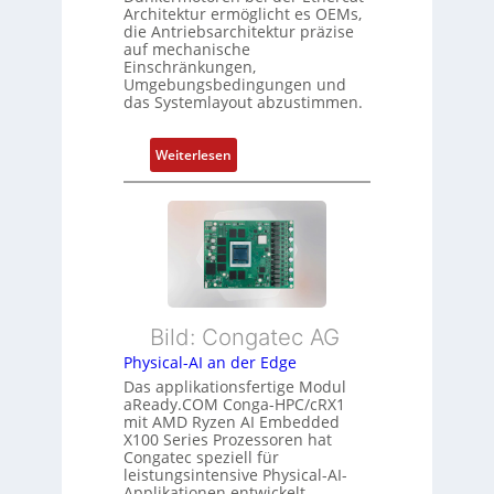
c
Architektur ermöglicht es OEMs,
u
s
h
die Antriebsarchitektur präzise
n
o
u
auf mechanische
g
r
Einschränkungen,
n
Umgebungsbedingungen und
u
g
g
das Systemlayout abzustimmen.
n
t
d
f
:
Z
Weiterlesen
ü
F
u
r
l
s
m
e
t
e
x
a
h
i
n
r
b
d
L
l
s
e
Bild: Congatec AG
e
ü
i
Physical-AI an der Edge
E
b
s
Das applikationsfertige Modul
t
e
t
aReady.COM Conga-HPC/cRX1
h
r
u
mit AMD Ryzen AI Embedded
e
w
n
X100 Series Prozessoren hat
r
Congatec speziell für
a
g
leistungsintensive Physical-AI-
c
c
Applikationen entwickelt.