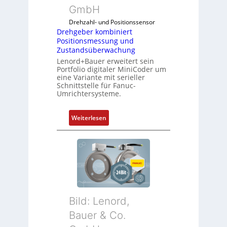
GmbH
Drehzahl- und Positionssensor
Drehgeber kombiniert
Positionsmessung und
Zustandsüberwachung
Lenord+Bauer erweitert sein
Portfolio digitaler MiniCoder um
eine Variante mit serieller
Schnittstelle für Fanuc-
Umrichtersysteme.
:
Weiterlesen
D
r
e
h
g
e
b
Bild: Lenord,
e
r
Bauer & Co.
k