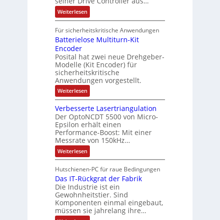
seiner Drive Controller aus…
m
A
z
e
s
t
a
:
Weiterlesen
r
k
e
S
t
i
t
e
r
i
Für sicherheitskritische Anwendungen
l
n
ä
e
Batterielose Multiturn-Kit
o
s
f
r
o
Encoder
n
h
r
t
Posital hat zwei neue Drehgeber-
g
ä
l
e
Modelle (Kit Encoder) für
l
o
e
sicherheitskritische
t
s
w
S
Anwendungen vorgestellt.
e
ä
c
F
:
Weiterlesen
h
a
h
B
u
n
l
a
t
g
Verbesserte Lasertriangulation
t
t
z
s
Der OptoNCDT 5500 von Micro-
t
l
c
Epsilon erhält einen
e
a
h
Performance-Boost: Mit einer
r
c
a
i
Messrate von 150kHz…
k
l
e
b
t
:
Weiterlesen
l
e
u
V
o
s
n
e
s
c
Hutschienen-PC für raue Bedingungen
g
r
e
h
Das IT-Rückgrat der Fabrik
b
M
i
e
Die Industrie ist ein
u
c
s
l
Gewohnheitstier. Sind
h
s
t
Komponenten einmal eingebaut,
t
e
i
müssen sie jahrelang ihre…
u
r
t
n
t