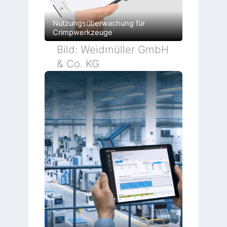
Nutzungsüberwachung für
Crimpwerkzeuge
Bild: Weidmüller GmbH
& Co. KG