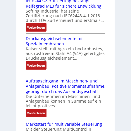
IEC62443-Zertifizierung bestätigt
i
u
e
Reifegrad ML3 für sichere Entwicklung
l
s
Softing Industrial hat seine
f
t
Zertifizierung nach IEC62443-4-1:2018
u
r
durch TÜV Süd erneuert und erstmals…
n
i
:
Weiterlesen
k
e
I
m
-
Druckausgleichselemente mit
E
o
P
Spezialmembranen
C
d
C
Kaiser stellt mit Agro ein hochrobustes,
6
u
l
aus rostfreiem Stahl A4 (V4A) gefertigtes
2
l
ä
Druckausgleichselement…
4
e
s
:
Weiterlesen
4
b
s
D
3
r
t
r
-
i
s
Auftragseingang im Maschinen- und
u
Z
n
i
Anlagenbau: Positive Momentaufnahme,
c
e
g
c
geprägt durch das Auslandsgeschäft
k
r
e
h
Die Unternehmen im Maschinen- und
a
t
Anlagenbau können in Summe auf ein
n
f
u
i
leicht positives…
4
l
s
f
G
e
:
Weiterlesen
g
i
u
x
A
l
z
n
i
Marktstart für multivariable Steuerung
u
e
i
Mit der Steuerung MultiControl II
d
b
f