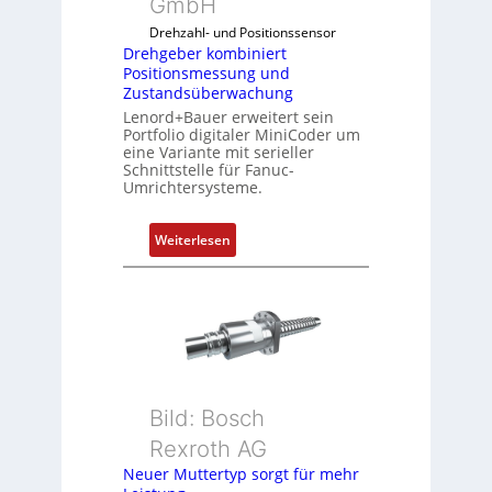
GmbH
o
Drehzahl- und Positionssensor
m
Drehgeber kombiniert
b
Positionsmessung und
i
Zustandsüberwachung
n
Lenord+Bauer erweitert sein
i
Portfolio digitaler MiniCoder um
eine Variante mit serieller
e
Schnittstelle für Fanuc-
r
Umrichtersysteme.
t
P
:
Weiterlesen
o
D
s
r
i
e
t
h
i
g
o
e
n
b
s
Bild: Bosch
e
m
Rexroth AG
r
e
k
Neuer Muttertyp sorgt für mehr
s