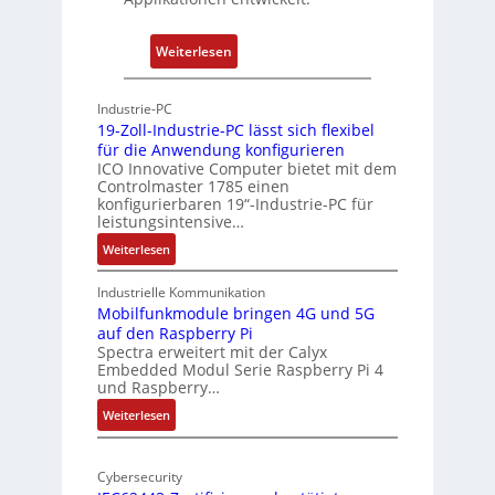
a
h
t
u
:
Weiterlesen
-
n
P
A
g
h
r
Industrie-PC
y
c
19-Zoll-Industrie-PC lässt sich flexibel
s
h
für die Anwendung konfigurieren
i
ICO Innovative Computer bietet mit dem
i
Controlmaster 1785 einen
c
t
konfigurierbaren 19“-Industrie-PC für
a
e
leistungsintensive…
l
k
:
Weiterlesen
-
t
1
A
u
9
Industrielle Kommunikation
I
r
-
Mobilfunkmodule bringen 4G und 5G
a
auf den Raspberry Pi
Z
Spectra erweitert mit der Calyx
n
o
Embedded Modul Serie Raspberry Pi 4
l
d
und Raspberry…
l
e
:
Weiterlesen
-
r
M
I
E
o
n
d
Cybersecurity
b
d
g