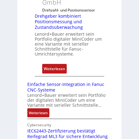
u
GmbH
n
o
f
g
Drehzahl- und Positionssensor
m
d
k
Drehgeber kombiniert
b
e
o
Positionsmessung und
i
n
Zustandsüberwachung
n
n
R
Lenord+Bauer erweitert sein
f
i
Portfolio digitaler MiniCoder um
a
i
eine Variante mit serieller
e
s
g
Schnittstelle für Fanuc-
r
p
Umrichtersysteme.
u
t
b
r
P
e
i
:
Weiterlesen
o
r
e
D
s
r
r
r
i
Einfache Sensor-Integration in Fanuc
y
e
e
CNC-Systeme
t
P
n
h
Lenord+Bauer erweitert sein Portfolio
i
i
der digitalen MiniCoder um eine
g
o
Variante mit serieller Schnittstelle…
e
n
:
Weiterlesen
b
s
E
e
m
i
Cybersecurity
r
e
n
IEC62443-Zertifizierung bestätigt
k
s
Reifegrad ML3 für sichere Entwicklung
f