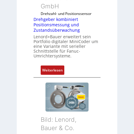
m
f
GmbH
o
l
Drehzahl- und Positionssensor
d
e
Drehgeber kombiniert
u
x
Positionsmessung und
l
i
Zustandsüberwachung
e
b
Lenord+Bauer erweitert sein
b
e
Portfolio digitaler MiniCoder um
eine Variante mit serieller
r
l
Schnittstelle für Fanuc-
i
f
Umrichtersysteme.
n
ü
g
r
:
Weiterlesen
e
d
D
n
i
r
4
e
e
G
A
h
u
n
g
n
w
e
d
e
b
5
n
Bild: Lenord,
e
G
d
r
Bauer & Co.
a
u
k