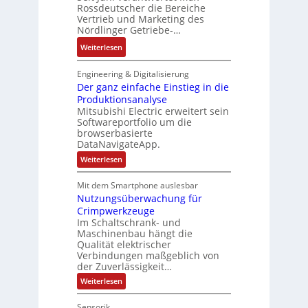
c
Rossdeutscher die Bereiche
i
k
a
h
Vertrieb und Marketing des
v
u
Nördlinger Getriebe-…
n
e
l
i
:
Weiterlesen
M
t
k
N
o
S
-
e
m
Engineering & Digitalisierung
y
G
u
Der ganz einfache Einstieg in die
e
s
e
Produktionsanalyse
e
n
t
s
Mitsubishi Electric erweitert sein
r
t
è
Softwareportfolio um die
c
V
a
m
browserbasierte
h
e
u
e
DataNavigateApp.
ä
r
f
s
:
Weiterlesen
f
t
n
D
:
t
r
e
a
Q
Mit dem Smartphone auslesbar
s
r
i
h
2
Nutzungsüberwachung für
g
f
e
m
a
-
Crimpwerkzeuge
ü
b
n
e
E
Im Schaltschrank- und
h
z
s
,
Maschinenbau hängt die
r
e
r
-
Qualität elektrischer
g
i
g
e
Verbindungen maßgeblich von
n
u
e
e
f
der Zuverlässigkeit…
r
n
p
b
a
z
:
Weiterlesen
d
r
c
n
N
u
h
M
ä
i
u
e
m
Sensorik
a