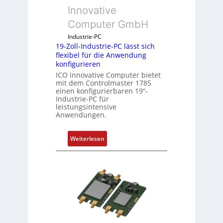
s
Innovative
g
Computer GmbH
l
e
Industrie-PC
19-Zoll-Industrie-PC lässt sich
i
flexibel für die Anwendung
c
konfigurieren
h
ICO Innovative Computer bietet
s
mit dem Controlmaster 1785
e
einen konfigurierbaren 19“-
Industrie-PC für
l
leistungsintensive
e
Anwendungen.
m
e
:
Weiterlesen
n
1
t
9
e
-
m
Z
i
o
t
l
S
l
p
-