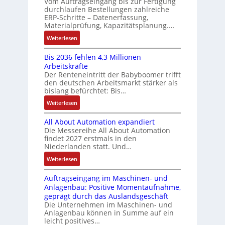
Vom Auftragseingang bis zur Fertigung
c
l
m
u
u
durchlaufen Bestellungen zahlreiche
F
o
h
u
ERP-Schritte – Datenerfassung,
n
a
n
s
u
l
Materialprüfung, Kapazitätsplanung.…
g
n
g
e
n
t
b
u
:
Weiterlesen
I
u
i
g
e
c
K
n
n
v
s
Bis 2036 fehlen 4,3 Millionen
C
I
t
d
a
Arbeitskräfte
t
N
b
e
Z
r
Der Renteneintritt der Babyboomer trifft
ä
C
r
g
i
den deutschen Arbeitsmarkt stärker als
u
t
-
a
r
bislang befürchtet: Bis…
a
s
i
S
u
a
b
:
Weiterlesen
g
t
y
c
t
l
B
t
s
a
h
i
e
All About Automation expandiert
i
R
t
t
n
o
S
Die Messereihe All About Automation
s
e
e
S
d
n
findet 2027 erstmals in den
t
2
i
m
t
v
s
Niederlanden statt. Und…
e
0
f
e
r
o
ü
u
:
Weiterlesen
3
e
u
n
b
e
A
6
g
k
A
r
Auftragseingang im Maschinen- und
e
l
f
r
t
G
Anlagenbau: Positive Momentaufnahme,
u
l
r
e
a
u
V
geprägt durch das Auslandsgeschäft
n
A
h
w
d
r
u
Die Unternehmen im Maschinen- und
g
b
l
M
a
Anlagenbau können in Summe auf ein
n
o
e
L
c
leicht positives…
d