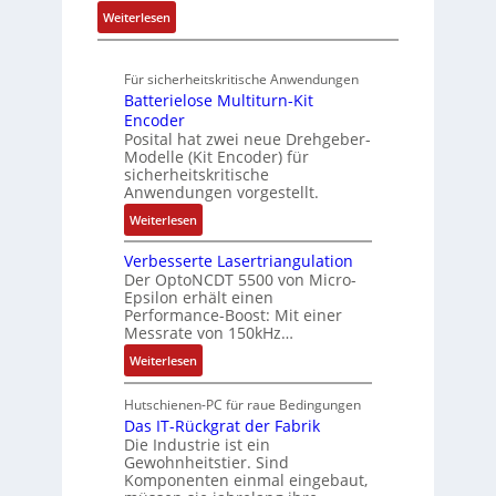
u
n
3
h
R
:
Weiterlesen
t
4
f
o
u
A
A
,
ü
b
n
u
u
3
r
o
Für sicherheitskritische Anwendungen
f
g
t
M
s
t
Batterielose Multiturn-Kit
t
o
i
i
i
Encoder
r
m
l
c
Posital hat zwei neue Drehgeber-
k
a
a
l
h
Modelle (Kit Encoder) für
g
t
i
sicherheitskritische
e
s
i
Anwendungen vorgestellt.
o
r
e
o
n
e
:
Weiterlesen
i
n
e
E
B
n
e
n
n
Verbesserte Lasertriangulation
a
g
x
A
Der OptoNCDT 5500 von Micro-
t
t
a
p
Epsilon erhält einen
r
w
t
n
Performance-Boost: Mit einer
a
b
i
e
Messrate von 150kHz…
g
n
e
c
r
i
d
:
Weiterlesen
i
k
i
m
i
V
t
l
e
M
e
e
s
Hutschienen-PC für raue Bedingungen
u
l
a
r
r
Das IT-Rückgrat der Fabrik
k
n
o
s
Die Industrie ist ein
t
b
r
g
s
c
Gewohnheitstier. Sind
e
ä
e
Komponenten einmal eingebaut,
h
s
f
M