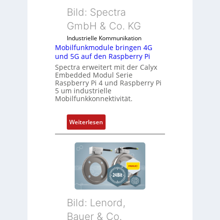
e
I
Bild: Spectra
z
n
i
GmbH & Co. KG
d
a
Industrielle Kommunikation
u
l
Mobilfunkmodule bringen 4G
s
m
und 5G auf den Raspberry Pi
t
e
Spectra erweitert mit der Calyx
r
m
Embedded Modul Serie
i
Raspberry Pi 4 und Raspberry Pi
b
5 um industrielle
e
r
Mobilfunkkonnektivität.
-
a
P
n
:
Weiterlesen
C
e
M
l
n
o
ä
b
s
i
s
l
t
f
s
u
i
Bild: Lenord,
n
c
k
Bauer & Co.
h