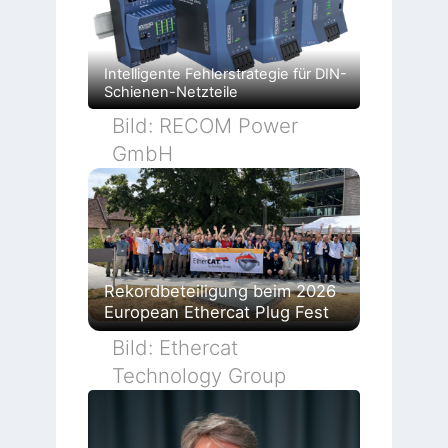
Intelligente Fehlerstrategie für DIN-
Schienen-Netzteile
Bild: RECOM Power
GmbH
Rekordbeteiligung beim 2026
European Ethercat Plug Fest
Bild: Ethercat
Technology Group