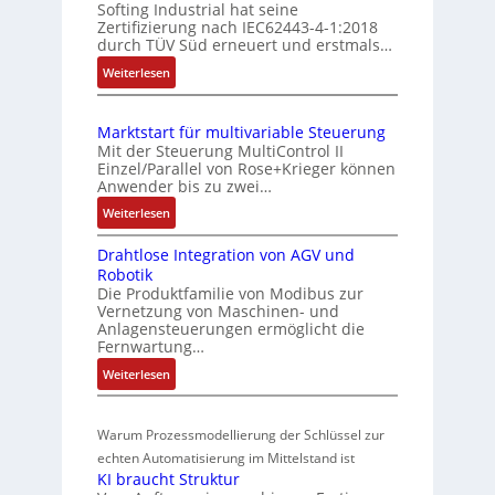
o
Softing Industrial hat seine
s
a
Zertifizierung nach IEC62443-4-1:2018
m
c
u
durch TÜV Süd erneuert und erstmals…
b
h
n
:
Weiterlesen
i
e
g
I
S
n
u
E
e
i
n
Marktstart für multivariable Steuerung
C
n
e
Mit der Steuerung MultiControl II
d
6
s
r
Einzel/Parallel von Rose+Krieger können
Z
2
o
Anwender bis zu zwei…
t
u
4
r
P
:
Weiterlesen
4
s
-
M
o
3
I
t
Drahtlose Integration von AGV und
a
s
-
n
a
Robotik
r
Z
i
t
n
Die Produktfamilie von Modibus zur
k
e
e
t
Vernetzung von Maschinen- und
d
t
r
g
Anlagensteuerungen ermöglicht die
i
s
s
t
Fernwartung…
r
o
ü
t
i
a
:
Weiterlesen
n
a
b
f
t
D
s
r
e
i
i
r
m
t
r
z
o
Warum Prozessmodellierung der Schlüssel zur
a
f
e
i
w
n
h
echten Automatisierung im Mittelstand ist
ü
s
e
i
a
KI braucht Struktur
t
r
s
r
n