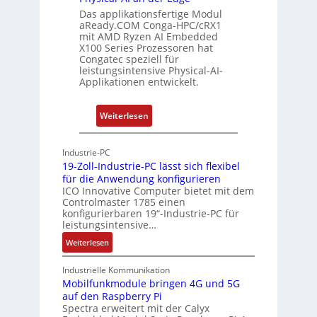
s
Das applikationsfertige Modul
t
e
t
aReady.COM Conga-HPC/cRX1
h
r
u
mit AMD Ryzen AI Embedded
e
w
n
X100 Series Prozessoren hat
r
Congatec speziell für
a
g
leistungsintensive Physical-AI-
c
c
Applikationen entwickelt.
a
h
t
u
:
Weiterlesen
-
n
P
A
g
h
r
Industrie-PC
y
c
19-Zoll-Industrie-PC lässt sich flexibel
s
h
für die Anwendung konfigurieren
i
ICO Innovative Computer bietet mit dem
i
Controlmaster 1785 einen
c
t
konfigurierbaren 19“-Industrie-PC für
a
e
leistungsintensive…
l
k
:
Weiterlesen
-
t
1
A
u
9
Industrielle Kommunikation
I
r
-
Mobilfunkmodule bringen 4G und 5G
a
auf den Raspberry Pi
Z
Spectra erweitert mit der Calyx
n
o