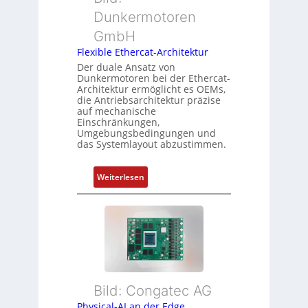
n
t
b
Dunkermotoren
s
e
e
m
GmbH
r
r
e
t
Flexible Ethercat-Architektur
w
s
y
a
Der duale Ansatz von
s
Dunkermotoren bei der Ethercat-
p
c
Architektur ermöglicht es OEMs,
u
s
h
die Antriebsarchitektur präzise
n
o
u
auf mechanische
g
r
Einschränkungen,
n
Umgebungsbedingungen und
u
g
g
das Systemlayout abzustimmen.
n
t
d
f
:
Z
Weiterlesen
ü
F
u
r
l
s
m
e
t
e
x
a
h
i
n
r
b
d
L
l
s
e
Bild: Congatec AG
e
ü
i
Physical-AI an der Edge
E
b