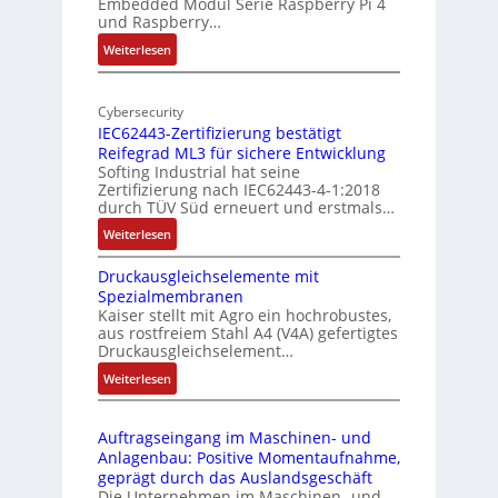
Embedded Modul Serie Raspberry Pi 4
l
d
und Raspberry…
l
e
:
Weiterlesen
-
r
M
I
E
o
n
d
Cybersecurity
b
d
g
IEC62443-Zertifizierung bestätigt
i
u
e
Reifegrad ML3 für sichere Entwicklung
l
s
Softing Industrial hat seine
f
t
Zertifizierung nach IEC62443-4-1:2018
u
r
durch TÜV Süd erneuert und erstmals…
n
i
:
Weiterlesen
k
e
I
m
-
Druckausgleichselemente mit
E
o
P
Spezialmembranen
C
d
C
Kaiser stellt mit Agro ein hochrobustes,
6
u
l
aus rostfreiem Stahl A4 (V4A) gefertigtes
2
l
ä
Druckausgleichselement…
4
e
s
:
Weiterlesen
4
b
s
D
3
r
t
r
-
i
s
Auftragseingang im Maschinen- und
u
Z
n
i
Anlagenbau: Positive Momentaufnahme,
c
e
g
c
geprägt durch das Auslandsgeschäft
k
r
e
h
Die Unternehmen im Maschinen- und