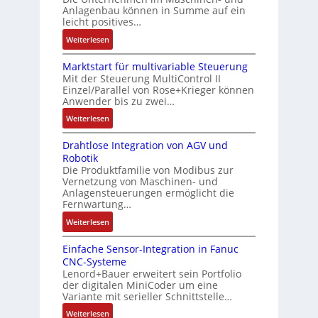
a
t
Anlagenbau können in Summe auf ein
n
f
u
i
leicht positives…
4
l
s
f
G
e
:
Weiterlesen
g
i
u
x
A
l
z
n
i
Marktstart für multivariable Steuerung
u
e
i
Mit der Steuerung MultiControl II
d
b
f
i
e
Einzel/Parallel von Rose+Krieger können
5
e
t
c
Anwender bis zu zwei…
r
G
l
r
h
u
a
:
Weiterlesen
f
a
s
n
u
M
ü
g
e
g
Drahtlose Integration von AGV und
f
a
r
s
l
b
Robotik
d
r
d
e
e
e
Die Produktfamilie von Modibus zur
e
k
i
i
m
Vernetzung von Maschinen- und
s
n
t
e
n
Anlagensteuerungen ermöglicht die
e
t
R
s
A
g
Fernwartung…
n
ä
a
t
n
a
t
:
Weiterlesen
t
s
a
w
n
e
D
i
p
r
e
g
m
Einfache Sensor-Integration in Fanuc
r
g
b
t
n
i
CNC-Systeme
i
a
t
e
f
d
m
Lenord+Bauer erweitert sein Portfolio
t
h
R
r
ü
u
M
der digitalen MiniCoder um eine
S
t
e
r
r
n
Variante mit serieller Schnittstelle…
a
p
l
i
y
m
g
s
:
Weiterlesen
e
o
f