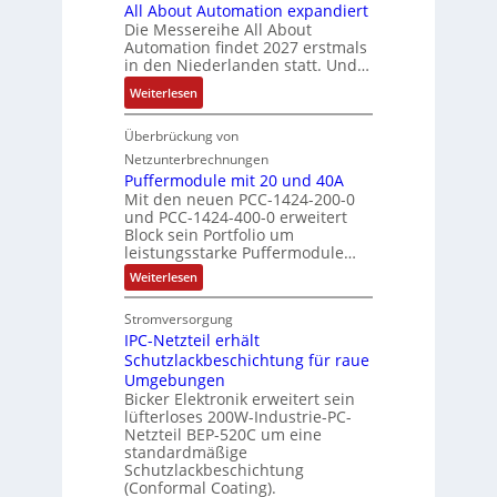
r
r
All About Automation expandiert
s
i
S
o
k
ä
Die Messereihe All About
e
s
t
r
e
Automation findet 2027 erstmals
g
b
2
r
s
in den Niederlanden statt. Und…
t
t
e
0
u
t
i
d
:
Weiterlesen
s
3
k
a
n
u
A
t
6
t
n
g
r
l
Überbrückung von
ä
f
u
d
l
c
l
t
e
Netzunterbrechnungen
r
d
e
h
A
i
h
Puffermodule mit 20 und 40A
e
i
d
b
Mit den neuen PCC-1424-200-0
g
l
s
t
a
und PCC-1424-400-0 erweitert
o
e
e
V
Block sein Portfolio um
e
s
u
n
n
D
leistungsstarke Puffermodule…
r
A
t
J
4
M
:
b
Weiterlesen
u
A
a
,
P
A
e
s
u
h
3
u
E
Stromversorgung
i
l
f
t
r
M
l
IPC-Netzteil erhält
f
S
a
o
e
i
e
e
Schutzlackbeschichtung für raue
P
n
m
s
l
r
k
Umgebungen
N
d
m
a
z
l
Bicker Elektronik erweitert sein
t
o
s
t
i
i
lüfterloses 200W-Industrie-PC-
d
r
g
i
u
e
o
Netzteil BEP-520C um eine
i
e
l
o
standardmäßige
l
n
s
e
s
Schutzlackbeschichtung
n
e
e
m
c
(Conformal Coating).
c
e
i
n