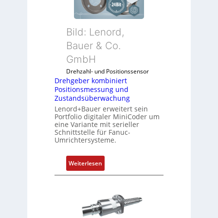
g
e
b
Bild: Lenord,
e
r
Bauer & Co.
k
GmbH
o
Drehzahl- und Positionssensor
m
Drehgeber kombiniert
b
Positionsmessung und
i
Zustandsüberwachung
n
Lenord+Bauer erweitert sein
i
Portfolio digitaler MiniCoder um
eine Variante mit serieller
e
Schnittstelle für Fanuc-
r
Umrichtersysteme.
t
P
:
Weiterlesen
o
D
s
r
i
e
t
h
i
g
o