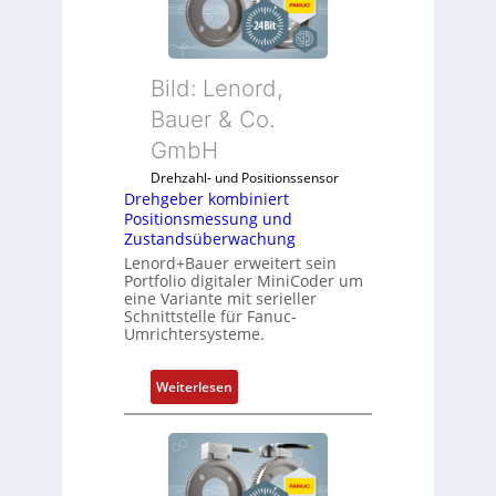
Bild: Lenord,
Bauer & Co.
GmbH
Drehzahl- und Positionssensor
Drehgeber kombiniert
Positionsmessung und
Zustandsüberwachung
Lenord+Bauer erweitert sein
Portfolio digitaler MiniCoder um
eine Variante mit serieller
Schnittstelle für Fanuc-
Umrichtersysteme.
:
Weiterlesen
D
r
e
h