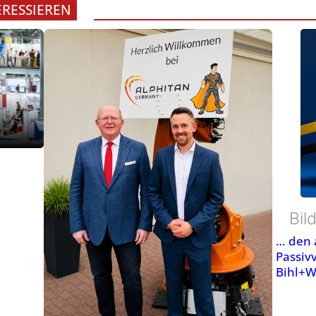
o
h
t
e
t
ERESSIEREN
k
r
n
G
e
r
e
b
c
t
u
k
i
a
n
m
r
e
o
i
s
e
t
t
:
a
n
r
v
m
p
o
e
B
r
e
e
e
I
l
r
w
i
s
t
i
r
n
a
a
l
c
-
t
y
t
n
y
d
h
f
e
e
Bil
v
:
ä
r
… den 
n
e
S
h
Passiv
v
Bihl+
r
i
i
i
a
n
g