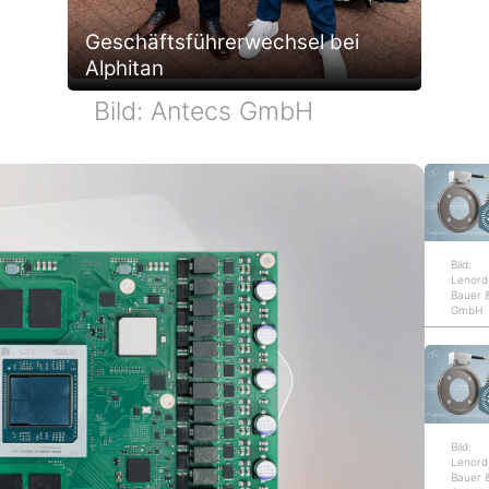
e
r
g
i
Geschäftsführerwechsel bei
w
Alphitan
b
l
m
:
Bild: Antecs GmbH
e
e
H
C
i
-
a
C
t
u
n
-
u
n
d
L
Bild:
Lenord
n
d
u
Bauer 
i
GmbH
g
M
m
n
m
u
d
k
i
l
r
a
Bild:
t
Lenord
t
e
l
Bauer 