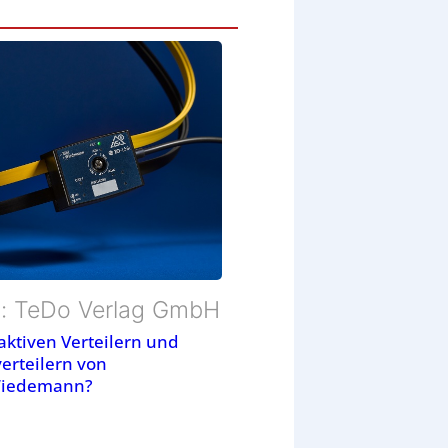
d: TeDo Verlag GmbH
aktiven Verteilern und
verteilern von
Wiedemann?