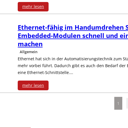
e
i
e
n
r
e
e
mehr lesen
ü
W
c
n
e
n
-
i
:
c
L
h
/
n
e
Ethernet-fähig im Handumdrehen S
M
D
J
k
A
e
Embedded-Modulen schnell und ein
E
s
t
a
i
o
machen
t
N
r
t
e
a
n
s
h
Allgemein
i
-
h
h
h
Ethernet hat sich in der Automatisierungstechnik zum S
u
a
a
n
mehr vorbei führt. Dadurch gibt es auch den Bedarf der 
n
N
e
e
e
f
g
s
B
eine Ethernet-Schnittstelle.…
d
e
i
r
n
d
e
t
r
mehr lesen
e
t
t
n
l
e
:
m
e
o
n
z
s
e
e
1
m
E
e
r
w
F
w
m
t
r
V
t
n
R
e
o
e
o
-
n