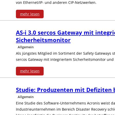
von Ethernet/IP- und anderen CIP-Netzwerken.
mehr lesen
:
AS-i 3.0 sercos Gateway mit integr
E
Sicherheitsmonitor
t
Allgemein
h
Als jüngstes Mitglied im Sortiment der Safety Gateways s
sercos Gateway mit integriertem Sicherheitsmonitor und
e
mehr lesen
r
:
n
Studie: Produzenten mit Defiziten 
A
e
Allgemein
S
Eine Studie des Software-Unternehmens Acronis weist dara
t
Industrieunternehmen im Bereich Disaster Recovery schlec
-