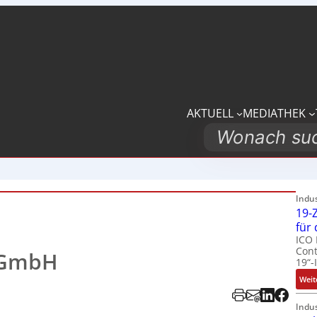
AKTUELL
MEDIATHEK
Search
Indu
19-Z
für
ICO 
Cont
g GmbH
19“-
Weit
Indu