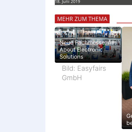
18. Juni 2019
MEHR ZUM THEMA
Neue Fachmesse: All
About Electronic
Solutions
Bild: Easyfairs
GmbH
G
be