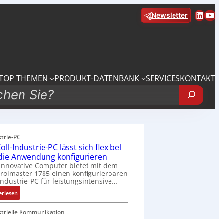
Linke
Yo
Newsletter
TOP THEMEN
PRODUKT-DATENBANK
SERVICES
KONTAKT
strie-PC
oll-Industrie-PC lässt sich flexibel
 die Anwendung konfigurieren
Innovative Computer bietet mit dem
rolmaster 1785 einen konfigurierbaren
Industrie-PC für leistungsintensive…
:
erlesen
1
9
strielle Kommunikation