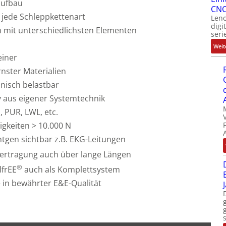
aufbau
CNC
 jede Schleppkettenart
Leno
digi
 mit unterschiedlichsten Elementen
seri
Weit
einer
nster Materialien
nisch belastbar
y aus eigener Systemtechnik
, PUR, LWL, etc.
igkeiten > 10.000 N
tgen sichtbar z.B. EKG-Leitungen
ertragung auch über lange Längen
®
lfrEE
auch als Komplettsystem
 in bewährter E&E-Qualität