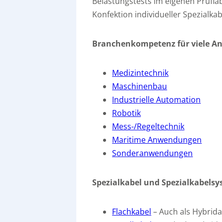
Belastungstests im eigenen Prüflab
Konfektion individueller Spezialk
Branchenkompetenz für viele A
Medizintechnik
Maschinenbau
Industrielle Automation
Robotik
Mess-/Regeltechnik
Maritime Anwendungen
Sonderanwendungen
Spezialkabel und Spezialkabels
Flachkabel
– Auch als Hybrid