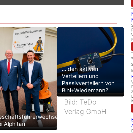
… den aktiven
M
Verteilern und
Passivverteilern von
Bihl+Wiedemann?
Bild: TeDo
Verlag GmbH
eschäftsführerwechsel
i Alphitan