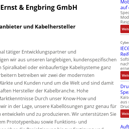
Mob
r Ernst & Engbring GmbH
auf
Spec
Modu
Ras
manbieter und Kabelhersteller
Weit
Cybe
IEC6
onal tätiger Entwicklungspartner und
Rei
Soft
tigen wir aus unseren langlebigen, kundenspezifischen
nach
 Spiralkabel oder einbaufertige Kabelsysteme ganz
erne
beitern betreiben wir zwei der modernsten
Weit
Märkte und Kunden rund um die Welt und sind damit
Dru
haften Hersteller der Kabelbranche. Hohe
Spe
Kais
arktkenntnisse Durch unser Know-How und
aus 
wir in der Lage, unsere Kabellösungen ganz genau für
Dru
u entwickeln und zu produzieren. Wir unterstützen Sie
Weit
dem Prototypenbau sowie Funktions- und
Auf