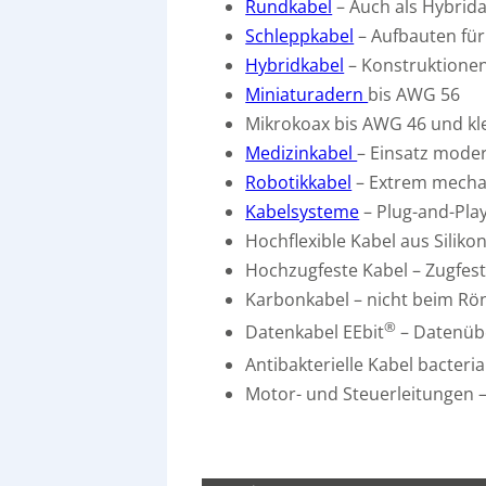
Rundkabel
– Auch als Hybrid
Schleppkabel
– Aufbauten für
Hybridkabel
– Konstruktionen
Miniaturadern
bis AWG 56
Mikrokoax bis AWG 46 und kl
Medizinkabel
– Einsatz moder
Robotikkabel
– Extrem mecha
Kabelsysteme
– Plug-and-Pla
Hochflexible Kabel aus Silikon
Hochzugfeste Kabel – Zugfest
Karbonkabel – nicht beim Rön
®
Datenkabel EEbit
– Datenüb
Antibakterielle Kabel bacteria
Motor- und Steuerleitungen –