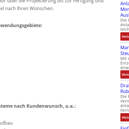
or über die Projektierung bis zur Fertigung und
Anl
abel nach Ihren Wünschen.
Mom
Aus
Die
Anl
nwendungsgebiete:
leic
Weit
Mar
Ste
Mit 
Einz
Anw
Weit
Dra
Rob
Die 
Ver
ysteme nach Kundenwunsch, u.a.:
Anla
Fer
Weit
aufbau
Ein