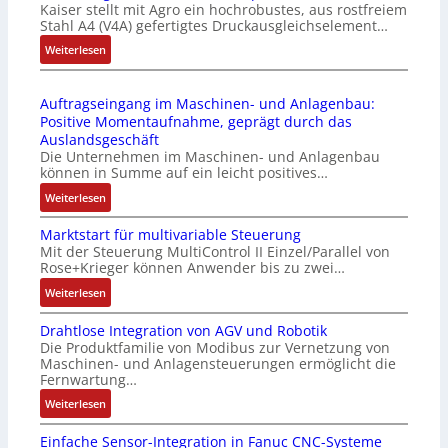
Kaiser stellt mit Agro ein hochrobustes, aus rostfreiem
C
P
d
Stahl A4 (V4A) gefertigtes Druckausgleichselement…
6
C
u
2
:
Weiterlesen
l
l
4
D
ä
e
4
r
s
b
Auftragseingang im Maschinen- und Anlagenbau:
3
u
s
r
Positive Momentaufnahme, geprägt durch das
-
c
t
i
Auslandsgeschäft
Z
k
s
n
Die Unternehmen im Maschinen- und Anlagenbau
e
a
i
g
können in Summe auf ein leicht positives…
r
u
c
e
:
Weiterlesen
t
s
h
n
A
i
g
f
4
Marktstart für multivariable Steuerung
u
f
l
l
G
Mit der Steuerung MultiControl II Einzel/Parallel von
f
i
e
e
u
Rose+Krieger können Anwender bis zu zwei…
t
z
i
x
n
r
:
Weiterlesen
i
c
i
d
a
M
e
h
b
5
Drahtlose Integration von AGV und Robotik
g
a
r
s
e
G
Die Produktfamilie von Modibus zur Vernetzung von
s
r
u
e
l
a
Maschinen- und Anlagensteuerungen ermöglicht die
e
k
n
l
f
u
Fernwartung…
i
t
g
e
ü
f
:
Weiterlesen
n
s
b
m
r
d
D
g
t
e
e
d
e
Einfache Sensor-Integration in Fanuc CNC-Systeme
r
a
a
s
n