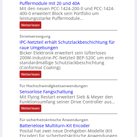
e
f
l
Puffermodule mit 20 und 40A
k
h
e
s
m
Mit den neuen PCC-1424-200-0 und PCC-1424-
e
A
t
m
t
e
V
400-0 erweitert Block sein Portfolio um
h
b
u
e
i
b
o
leistungsstarke Puffermodule…
l
o
r
,
n
e
r
:
Weiterlesen
e
u
g
g
s
s
P
n
t
e
l
u
t
t
Stromversorgung
4
A
f
p
e
ä
a
IPC-Netzteil erhält Schutzlackbeschichtung für
f
,
u
r
i
t
e
n
raue Umgebungen
3
t
ä
t
r
i
d
Bicker Elektronik erweitert sein lüfterloses
m
M
o
g
e
g
200W-Industrie-PC-Netzteil BEP-520C um eine
d
o
i
m
t
r
standardmäßige Schutzlackbeschichtung
e
d
e
l
a
(Conformal Coating).
u
d
b
n
s
l
l
t
u
e
:
J
Weiterlesen
V
e
i
i
I
r
i
a
m
D
P
o
o
i
c
S
Für Hochschwindigkeitsanwendungen
h
C
M
t
n
n
h
P
Sensorlose Fangschaltung
-
r
A
2
e
N
e
Mit Flying Restart erweitert Sieb & Meyer den
d
N
0
e
E
e
Funktionsumfang seiner Drive Controller aus…
n
x
u
a
s
t
l
n
A
p
:
s
z
Weiterlesen
z
e
d
S
t
r
a
A
4
i
k
e
e
b
n
0
Für sicherheitskritische Anwendungen
u
e
n
i
t
A
e
d
Batterielose Multiturn-Kit Encoder
s
l
s
l
r
o
e
i
Posital hat zwei neue Drehgeber-Modelle (Kit
i
l
e
i
r
r
Encoder) für sicherheitskritische Anwendungen
t
e