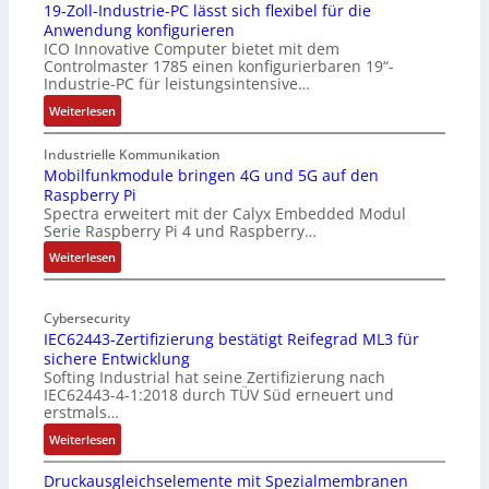
19-Zoll-Industrie-PC lässt sich flexibel für die
Anwendung konfigurieren
ICO Innovative Computer bietet mit dem
Controlmaster 1785 einen konfigurierbaren 19“-
Industrie-PC für leistungsintensive…
:
Weiterlesen
1
9
Industrielle Kommunikation
-
Mobilfunkmodule bringen 4G und 5G auf den
Raspberry Pi
Z
Spectra erweitert mit der Calyx Embedded Modul
o
Serie Raspberry Pi 4 und Raspberry…
l
l
:
Weiterlesen
-
M
I
o
n
Cybersecurity
b
IEC62443-Zertifizierung bestätigt Reifegrad ML3 für
d
i
sichere Entwicklung
u
l
Softing Industrial hat seine Zertifizierung nach
s
f
IEC62443-4-1:2018 durch TÜV Süd erneuert und
t
u
erstmals…
r
n
:
Weiterlesen
i
k
I
e
m
Druckausgleichselemente mit Spezialmembranen
E
-
o