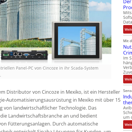
Der 
Pro
Mits
Soft
Dat
Weit
Mit 
Nut
Cri
Im 
häng
Ver
triellen Panel-PC von Cincoze in ihr Scada-System
Zuve
.
Weit
Sens
m Distributor von Cincoze in Mexiko, ist ein Hersteller
Ind
gie-Automatisierungsausrüstung in Mexiko mit über 15
the
g von landwirtschaftlicher Technologie. Das
Avib
Sch
die Landwirtschaftsbranche an und bedient
um 
von Fütterungsanlagen. Durch automatische
Weit
chnik entwickelt Sipaba Lösungen für Kunden, um