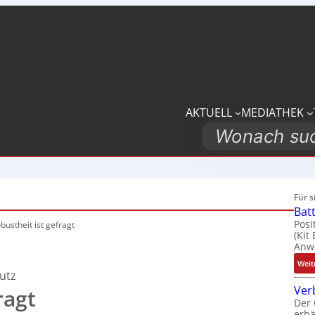
AKTUELL
MEDIATHEK
Search
Für 
Bat
Posi
bustheit
ist gefragt
(Kit
Anwe
Weit
hutz
Ver
ragt
Der 
erhä