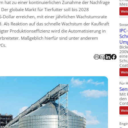
 hat zu einer kontinuierlichen Zunahme der Nachfrage
Mes
Der globale Markt für Tierfutter soll bis 2028
Weit
S-Dollar erreichen, mit einer jährlichen Wachstumsrate
. Als Reaktion auf das schnelle Wachstum der Kaufkraft
Stro
IPC-
gter Produktionseffizienz wird die Automatisierung in
Sch
rbreiteter. Maßgeblich hierfür sind unter anderem
Um
PCs.
Bick
200W
ein
Schu
Coat
Weit
Für 
Sen
Mit 
den 
Cont
Weit
Engin