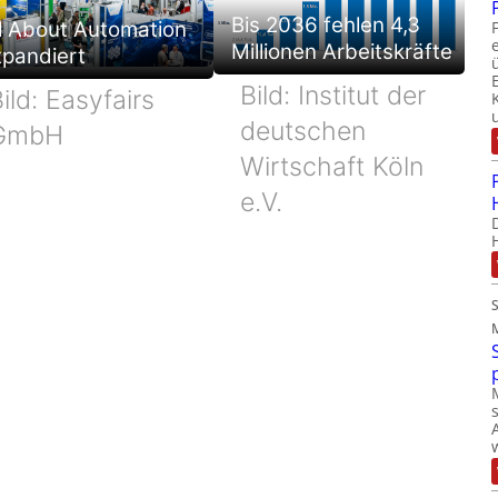
Bis 2036 fehlen 4,3
l About Automation
Millionen Arbeitskräfte
xpandiert
Bild: Institut der
ild: Easyfairs
deutschen
GmbH
Wirtschaft Köln
e.V.