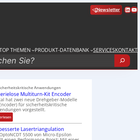
Linke
Yo
Newsletter
TOP THEMEN
PRODUKT-DATENBANK
SERVICES
KONTAKT
sicherheitskritische Anwendungen
terielose Multiturn-Kit Encoder
tal hat zwei neue Drehgeber-Modelle
 Encoder) für sicherheitskritische
ndungen vorgestellt.
:
erlesen
B
besserte Lasertriangulation
a
OptoNCDT 5500 von Micro-Epsilon
t
lt einen Performance-Boost: Mit einer