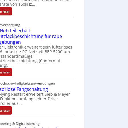
t
srate von 150kHz…
e
:
erlesen
r
V
i
e
e
mversorgung
r
l
Netzteil erhält
b
o
utzlackbeschichtung für raue
e
s
gebungen
s
e
er Elektronik erweitert sein lüfterloses
s
M
-Industrie-PC-Netzteil BEP-520C um
e
u
e standardmäßige
r
tzlackbeschichtung (Conformal
l
ing).
t
t
e
i
:
erlesen
L
t
I
a
u
P
Hochschwindigkeitsanwendungen
s
r
sorlose Fangschaltung
C
e
n
Flying Restart erweitert Sieb & Meyer
-
r
Funktionsumfang seiner Drive
-
N
roller aus…
t
K
e
r
i
t
:
erlesen
i
t
z
S
a
E
t
e
eering & Digitalisierung
n
n
e
n