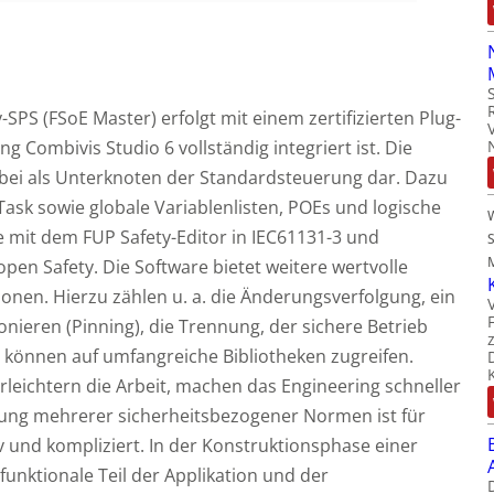
PS (FSoE Master) erfolgt mit einem zertifizierten Plug-
g Combivis Studio 6 vollständig integriert ist. Die
dabei als Unterknoten der Standardsteuerung dar. Dazu
Task sowie globale Variablenlisten, POEs und logische
 mit dem FUP Safety-Editor in IEC61131-3 und
M
open Safety. Die Software bietet weitere wertvolle
ionen. Hierzu zählen u. a. die Änderungsverfolgung, ein
ionieren (Pinning), die Trennung, der sichere Betrieb
 können auf umfangreiche Bibliotheken zugreifen.
rleichtern die Arbeit, machen das Engineering schneller
tung mehrerer sicherheitsbezogener Normen ist für
 und kompliziert. In der Konstruktionsphase einer
unktionale Teil der Applikation und der