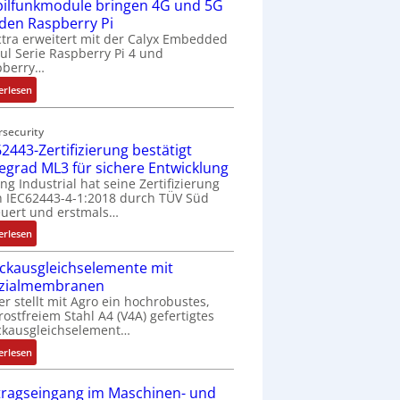
ilfunkmodule bringen 4G und 5G
-
Z
 den Raspberry Pi
o
tra erweitert mit der Calyx Embedded
l Serie Raspberry Pi 4 und
l
pberry…
l
-
:
erlesen
I
M
n
o
rsecurity
d
b
2443-Zertifizierung bestätigt
u
i
fegrad ML3 für sichere Entwicklung
s
l
ing Industrial hat seine Zertifizierung
t
f
 IEC62443-4-1:2018 durch TÜV Süd
r
u
uert und erstmals…
i
n
:
erlesen
e
k
I
-
m
ckausgleichselemente mit
E
P
o
zialmembranen
C
C
d
er stellt mit Agro ein hochrobustes,
6
l
u
rostfreiem Stahl A4 (V4A) gefertigtes
2
ä
l
ckausgleichselement…
4
s
e
:
4
erlesen
s
b
D
3
t
r
r
-
tragseingang im Maschinen- und
s
i