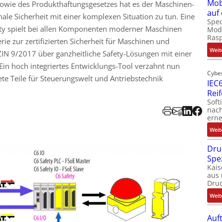
Mob
 sowie des Produkthaftungsgesetzes hat es der Maschinen-
auf
ale Sicherheit mit einer komplexen Situation zu tun. Eine
Spec
ty spielt bei allen Komponenten moderner Maschinen
Modu
Ras
erie zur zertifizierten Sicherheit für Maschinen und
Weit
IN 9/2017 über ganzheitliche Safety-Lösungen mit einer
 Ein hoch integriertes Entwicklungs-Tool verzahnt nun
Cybe
ete Teile für Steuerungswelt und Antriebstechnik
IEC6
Rei
Soft
nach
erne
Weit
Dru
Spe
Kais
aus 
Dru
Weit
Auf