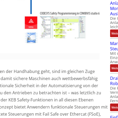
Anl
Mom
Aus
Die
Anl
leic
Weit
Mar
Ste
Mit 
Einz
Anw
Weit
sten der Handhabung geht, sind im gleichen Zuge
Dra
 damit sichere Maschinen auch wettbewerbsfähig
Rob
nktionale Sicherheit in der Automatisierung von der
Die 
u den Antrieben zu betrachten ist – was letztlich zu
Ver
Anla
 der KEB Safety-Funktionen in all diesen Ebenen
Fer
Konzept bietet Anwendern funktionale Steuerungen mit
Weit
tete Steuerungen mit Fail Safe over Ethercat (FSoE),
Ein