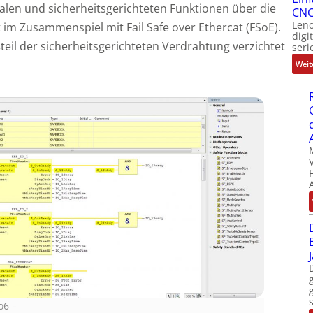
nalen und sicherheitsgerichteten Funktionen über die
CNC
Leno
t im Zusammenspiel mit Fail Safe over Ethercat (FSoE).
digi
teil der sicherheitsgerichteten Verdrahtung verzichtet
seri
Weit
o6
–