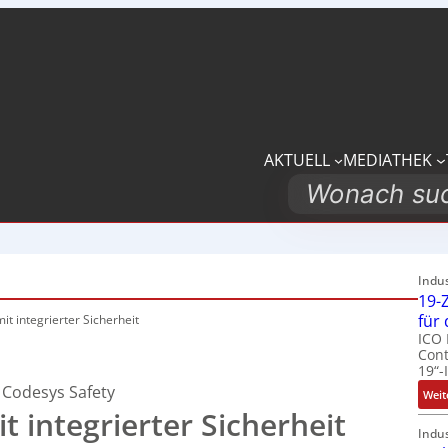
AKTUELL
MEDIATHEK
Search
Indu
19-Z
für
mit
integrierter Sicherheit
ICO 
Cont
19“-
 Codesys Safety
Weit
 integrierter Sicherheit
Indu