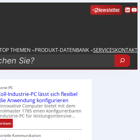
Linke
Yo
Newsletter
TOP THEMEN
PRODUKT-DATENBANK
SERVICES
KONTAKT
strie-PC
oll-Industrie-PC lässt sich flexibel
 die Anwendung konfigurieren
Innovative Computer bietet mit dem
rolmaster 1785 einen konfigurierbaren
Industrie-PC für leistungsintensive…
:
erlesen
1
9
strielle Kommunikation