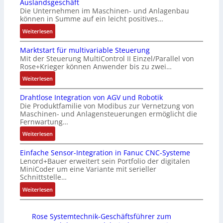
Auslandsgeschäft
Z
k
s
n
Die Unternehmen im Maschinen- und Anlagenbau
e
a
i
g
können in Summe auf ein leicht positives…
r
u
c
e
:
Weiterlesen
t
s
h
n
A
i
g
f
4
Marktstart für multivariable Steuerung
u
f
l
l
G
Mit der Steuerung MultiControl II Einzel/Parallel von
f
i
e
e
u
Rose+Krieger können Anwender bis zu zwei…
t
z
i
x
n
r
:
Weiterlesen
i
c
i
d
a
M
e
h
b
5
Drahtlose Integration von AGV und Robotik
g
a
r
s
e
G
Die Produktfamilie von Modibus zur Vernetzung von
s
r
u
e
l
a
Maschinen- und Anlagensteuerungen ermöglicht die
e
k
n
l
f
u
Fernwartung…
i
t
g
e
ü
f
:
Weiterlesen
n
s
b
m
r
d
D
g
t
e
e
d
e
Einfache Sensor-Integration in Fanuc CNC-Systeme
r
a
a
s
n
i
n
Lenord+Bauer erweitert sein Portfolio der digitalen
a
n
r
t
t
e
R
MiniCoder um eine Variante mit serieller
h
g
t
ä
e
A
Schnittstelle…
a
t
i
f
t
m
n
s
:
Weiterlesen
l
m
ü
i
i
w
p
E
o
M
r
g
t
e
b
i
s
a
m
t
S
n
e
Rose Systemtechnik-Geschäftsführer zum
n
e
s
u
R
p