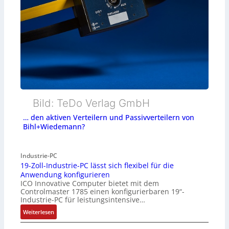
Bild: TeDo Verlag GmbH
… den aktiven Verteilern und Passivverteilern von
Bihl+Wiedemann?
Industrie-PC
19-Zoll-Industrie-PC lässt sich flexibel für die
Anwendung konfigurieren
ICO Innovative Computer bietet mit dem
Controlmaster 1785 einen konfigurierbaren 19“-
Industrie-PC für leistungsintensive…
:
Weiterlesen
1