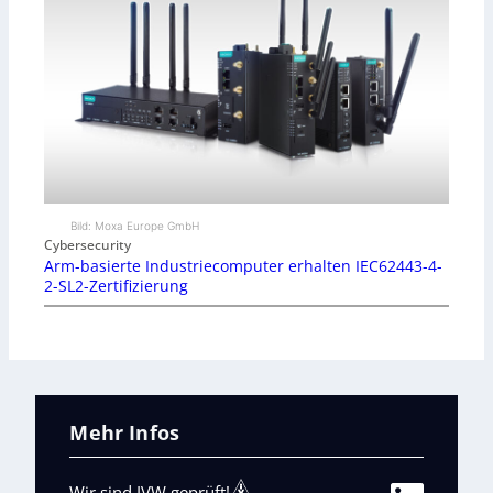
Bild: Moxa Europe GmbH
Cybersecurity
Arm-basierte Industriecomputer erhalten IEC62443-4-
2-SL2-Zertifizierung
Mehr Infos
Wir sind IVW geprüft!