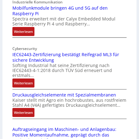
9
Industrielle Kommunikation
-
Mobilfunkmodule bringen 4G und 5G auf den
Raspberry Pi
Z
Spectra erweitert mit der Calyx Embedded Modul
o
Serie Raspberry Pi 4 und Raspberry…
l
l
:
Weiterlesen
-
M
I
o
n
Cybersecurity
b
IEC62443-Zertifizierung bestätigt Reifegrad ML3 für
d
i
sichere Entwicklung
u
l
Softing Industrial hat seine Zertifizierung nach
s
f
IEC62443-4-1:2018 durch TÜV Süd erneuert und
t
u
erstmals…
r
n
:
Weiterlesen
i
k
I
e
m
Druckausgleichselemente mit Spezialmembranen
E
-
o
Kaiser stellt mit Agro ein hochrobustes, aus rostfreiem
C
P
d
Stahl A4 (V4A) gefertigtes Druckausgleichselement…
6
C
u
2
:
Weiterlesen
l
l
4
D
ä
e
4
r
s
b
Auftragseingang im Maschinen- und Anlagenbau:
3
u
s
r
Positive Momentaufnahme, geprägt durch das
-
c
t
i