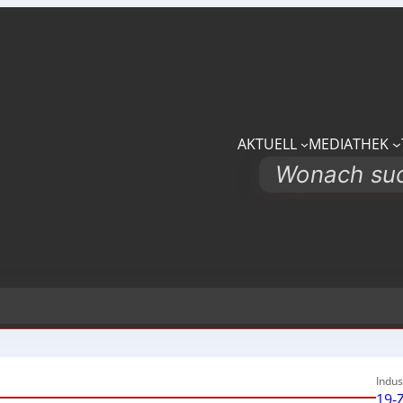
AKTUELL
MEDIATHEK
Search
Indus
19-Z