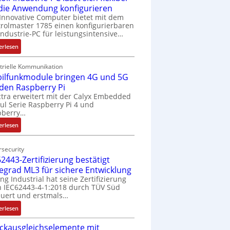
 die Anwendung konfigurieren
Innovative Computer bietet mit dem
rolmaster 1785 einen konfigurierbaren
Industrie-PC für leistungsintensive…
:
erlesen
1
9
trielle Kommunikation
ilfunkmodule bringen 4G und 5G
-
Z
 den Raspberry Pi
o
tra erweitert mit der Calyx Embedded
l Serie Raspberry Pi 4 und
l
pberry…
l
-
:
erlesen
I
M
n
o
security
d
b
2443-Zertifizierung bestätigt
u
i
fegrad ML3 für sichere Entwicklung
s
l
ing Industrial hat seine Zertifizierung
t
f
 IEC62443-4-1:2018 durch TÜV Süd
r
u
uert und erstmals…
i
n
:
erlesen
e
k
I
-
m
ckausgleichselemente mit
E