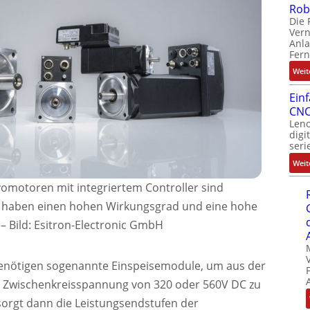
Rob
Die 
Ver
Anla
Fer
Weit
Ein
CNC
Leno
digi
seri
Weit
omotoren mit integriertem Controller sind
i, haben einen hohen Wirkungsgrad und eine hohe
 Bild: Esitron-Electronic GmbH
enötigen sogenannte Einspeisemodule, um aus der
e Zwischenkreisspannung von 320 oder 560V DC zu
orgt dann die Leistungsendstufen der