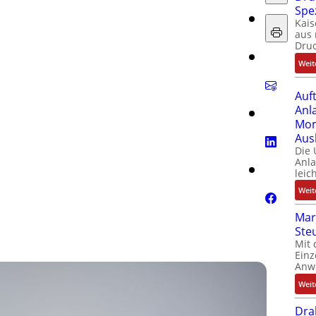
Spe
Kais
aus 
Dru
ord
Weit
Auf
Anl
Mom
Aus
Die
Anl
leic
Weit
Mar
Ste
Mit 
Einz
Anw
Weit
Dra