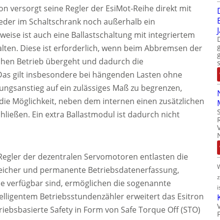
ron versorgt seine Regler der EsiMot-Reihe direkt mit
eder im Schaltschrank noch außerhalb ein
ise ist auch eine Ballastschaltung mit integriertem
alten. Diese ist erforderlich, wenn beim Abbremsen der
chen Betrieb übergeht und dadurch die
Das gilt insbesondere bei hängenden Lasten ohne
ngsanstieg auf ein zulässiges Maß zu begrenzen,
die Möglichkeit, neben dem internen einen zusätzlichen
ließen. Ein extra Ballastmodul ist dadurch nicht
Regler der dezentralen Servomotoren entlasten die
speicher und permanente Betriebsdatenerfassung,
e verfügbar sind, ermöglichen die sogenannte
i
telligentem Betriebsstundenzähler erweitert das Esitron
riebsbasierte Safety in Form von Safe Torque Off (STO)